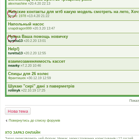
л
alexmashine
»20.4.20 22:13
а
д
Женские контакты для мтб какую модель смотреть на лето, Хо
е
Денис 1978
»13.4.20 21:22
н
н
Напольный насос
я
snapdragon999
»20.3.20 13:47
Нужна Ваша помощь новичку
turetta13
»20.2.20 13:01
Help!)
turetta13
»20.2.20 12:55
взаимозаменяемость кассет
neavky
»7.2.20 10:46
Спицы для 26 колес
Франтишек
»30.12.19 12:59
Шукаю "сирі" дані з паверметрів
roliinyk
»22.10.19 17:25
Показ
Нова тема
Повернутись до списку форумів
ХТО ЗАРАЗ ОНЛАЙН
Зараз переглядають цей форум: Немає зареєстрованих користувачів і 12 гостей