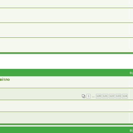
В
вітло
1
…
120
121
122
123
124
В