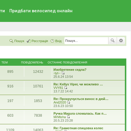
ти
Придбати велосипед онлайн
Пошук
Реєстрація
Вхід
ТЕМ
ПОВІДОМЛЕНЬ
ОСТАННЄ ПОВІДОМЛЕННЯ
Изобретение седла?
895
12432
-tyt--
П
25.6.24 13:54
е
р
Re: Kellys Viper, чи можливо …
916
10761
е
VVY81
г
П
13.7.22 14:42
л
е
я
р
Re: Прокручується винос в дюй…
197
1853
н
е
And2020
у
г
П
23.6.23 10:50
т
л
е
и
я
р
Ручка Magura сломалась. Как п…
о
603
7838
н
е
MrMisha
с
у
г
П
20.5.23 23:28
т
т
л
е
а
и
я
р
Re: Грамотная спицовка колес
н
о
1109
14063
н
е