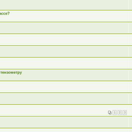
ассе?
 тензометру
1
2
3