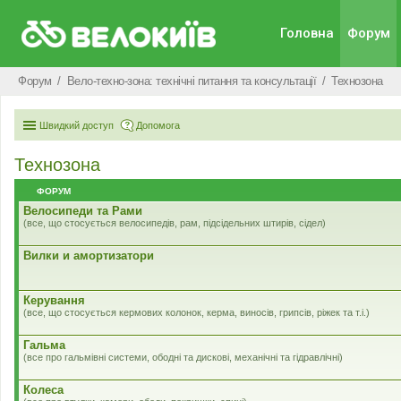
Головна
Форум
Форум
Вело-техно-зона: технічні питання та консультації
Технозона
Швидкий доступ
Допомога
Технозона
ФОРУМ
Велосипеди та Рами
(все, що стосується велосипедів, рам, підсідельних штирів, сідел)
Вилки и амортизатори
Керування
(все, що стосується кермових колонок, керма, виносів, грипсів, ріжек та т.і.)
Гальма
(все про гальмівні системи, ободні та дискові, механічні та гідравлічні)
Колеса