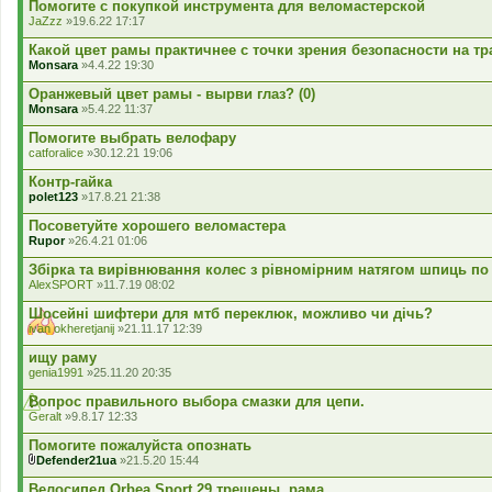
Помогите с покупкой инструмента для веломастерской
JaZzz
»19.6.22 17:17
Какой цвет рамы практичнее с точки зрения безопасности на тр
Monsara
»4.4.22 19:30
Оранжевый цвет рамы - вырви глаз? (0)
Monsara
»5.4.22 11:37
Помогите выбрать велофару
catforalice
»30.12.21 19:06
Контр-гайка
polet123
»17.8.21 21:38
Посоветуйте хорошего веломастера
Rupor
»26.4.21 01:06
Збірка та вирівнювання колес з рівномірним натягом шпиць по
AlexSPORT
»11.7.19 08:02
Шосейні шифтери для мтб переклюк, можливо чи дічь?
ivan okheretjanij
»21.11.17 12:39
ищу раму
genia1991
»25.11.20 20:35
Вопрос правильного выбора смазки для цепи.
Geralt
»9.8.17 12:33
Помогите пожалуйста опознать
Defender21ua
»21.5.20 15:44
В
к
Велосипед Orbea Sport 29 трещены, рама