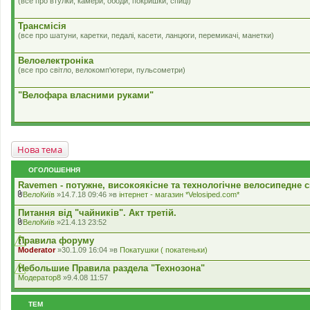
(все про втулки, камери, ободи, покришки, спиці)
Трансмісія
(все про шатуни, каретки, педалі, касети, ланцюги, перемикачі, манетки)
Велоелектроніка
(все про світло, велокомп'ютери, пульсометри)
"Велофара власними руками"
Нова тема
ОГОЛОШЕННЯ
Ravemen - потужне, високоякісне та технологічне велосипедне с
ВелоКиїв
»14.7.18 09:46 »в
iнтернет - магазин *Velosiped.com*
В
к
Питання від "чайників". Акт третій.
л
ВелоКиїв
»21.4.13 23:52
а
В
д
к
Правила форуму
е
л
Moderator
»30.1.09 16:04 »в
Покатушки ( покатеньки)
н
а
н
д
Небольшие Правила раздела "Технозона"
я
е
Модератор8
»9.4.08 11:57
н
н
я
ТЕМ