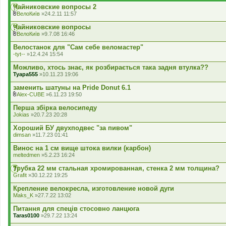
Чайниковские вопросы 2
ВелоКиїв
»24.2.11 11:57
В
к
Чайниковские вопросы
л
ВелоКиїв
»9.7.08 16:46
а
В
д
к
Велостанок для "Сам себе веломастер"
е
л
-tyt--
»12.4.24 15:54
н
а
н
д
Можливо, хтось знає, як розбирається така задня втулка??
я
е
Tyapa555
»10.11.23 19:06
н
н
заменить шатуны на Pride Donut 6.1
я
Alex-CUBE
»6.11.23 19:50
В
к
Перша збірка велосипеду
л
Jokias
»20.7.23 20:28
а
д
Хороший БУ двухподвес "за пивом"
е
dimsan
»11.7.23 01:41
н
н
Винос на 1 см вище штока вилки (карбон)
я
meltedmen
»5.2.23 16:24
Трубка 22 мм стальная хромированная, стенка 2 мм толщина?
Grafit
»30.12.22 19:25
Крепление велокресла, изготовление новой дуги
Maks_K
»27.7.22 13:02
Питання для спеців стосовно ланцюга
Taras0100
»29.7.22 13:24