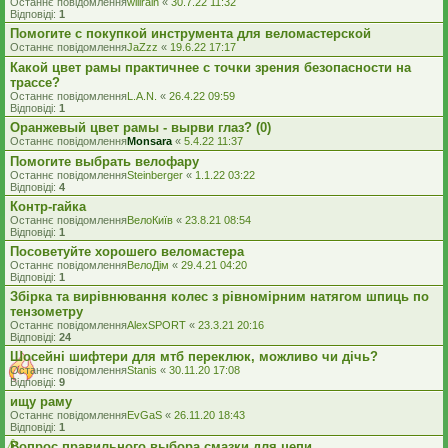
Останнє повідомлення
willrain
«
30.7.22 11:32
Відповіді:
1
Помогите с покупкой инструмента для веломастерской
Останнє повідомлення
JaZzz
«
19.6.22 17:17
Какой цвет рамы практичнее с точки зрения безопасности на
трассе?
Останнє повідомлення
L.A.N.
«
26.4.22 09:59
Відповіді:
1
Оранжевый цвет рамы - вырви глаз? (0)
Останнє повідомлення
Monsara
«
5.4.22 11:37
Помогите выбрать велофару
Останнє повідомлення
Steinberger
«
1.1.22 03:22
Відповіді:
4
Контр-гайка
Останнє повідомлення
ВелоКиїв
«
23.8.21 08:54
Відповіді:
1
Посоветуйте хорошего веломастера
Останнє повідомлення
ВелоДім
«
29.4.21 04:20
Відповіді:
1
Збірка та вирівнювання колес з рівномірним натягом шпиць по
тензометру
Останнє повідомлення
AlexSPORT
«
23.3.21 20:16
Відповіді:
24
Шосейні шифтери для мтб переклюк, можливо чи дічь?
Останнє повідомлення
Stanis
«
30.11.20 17:08
Відповіді:
9
ищу раму
Останнє повідомлення
EvGaS
«
26.11.20 18:43
Відповіді:
1
Вопрос правильного выбора смазки для цепи.