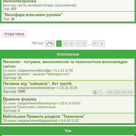
Велоелектроніка
(все про світло, велокомп'ютери, пульсометри)
Тем:
337
"Велофара власними руками"
Тем:
26
Нова тема
796 тем
1
2
3
4
5
…
27
Оголошення
Ravemen - потужне, високоякісне та технологічне велосипедне
світло
Останнє повідомлення
ВелоДім
«
6.1.23 11:40
Доданов
iнтернет - магазин *Velosiped.com*
Відповіді:
15
Питання від "чайників". Акт третій.
Останнє повідомлення
Steinberger
«
1.5.22 15:29
Відповіді:
3095
1
…
121
122
123
124
Правила форуму
Останнє повідомлення
Велопортал
«
20.6.14 04:52
Доданов
Покатушки ( покатеньки)
Відповіді:
2
Небольшие Правила раздела "Технозона"
Останнє повідомлення
Модератор8
«
9.4.08 11:57
Тем