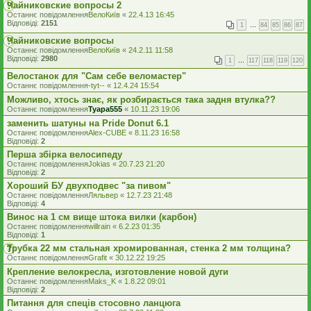
Чайниковские вопросы 2
Останнє повідомлення
ВелоКиїв
«
22.4.13 16:45
Відповіді:
2151
1
…
84
85
86
87
Чайниковские вопросы
Останнє повідомлення
ВелоКиїв
«
24.2.11 11:58
Відповіді:
2980
1
…
117
118
119
120
Велостанок для "Сам себе веломастер"
Останнє повідомлення
-tyt--
«
12.4.24 15:54
Можливо, хтось знає, як розбирається така задня втулка??
Останнє повідомлення
Tyapa555
«
10.11.23 19:06
заменить шатуны на Pride Donut 6.1
Останнє повідомлення
Alex-CUBE
«
8.11.23 16:58
Відповіді:
2
Перша збірка велосипеду
Останнє повідомлення
Jokias
«
20.7.23 21:20
Відповіді:
2
Хороший БУ двухподвес "за пивом"
Останнє повідомлення
Ляльвер
«
12.7.23 21:48
Відповіді:
4
Винос на 1 см вище штока вилки (карбон)
Останнє повідомлення
willrain
«
6.2.23 01:35
Відповіді:
1
Трубка 22 мм стальная хромированная, стенка 2 мм толщина?
Останнє повідомлення
Grafit
«
30.12.22 19:25
Крепление велокресла, изготовление новой дуги
Останнє повідомлення
Maks_K
«
1.8.22 09:01
Відповіді:
2
Питання для спеців стосовно ланцюга