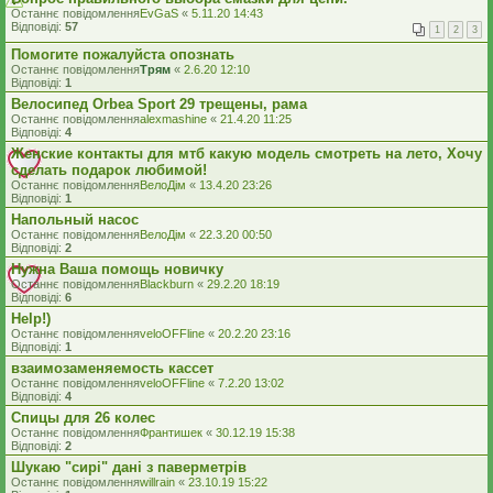
Останнє повідомлення
EvGaS
«
5.11.20 14:43
Відповіді:
57
1
2
3
Помогите пожалуйста опознать
Останнє повідомлення
Трям
«
2.6.20 12:10
Відповіді:
1
Велосипед Orbea Sport 29 трещены, рама
Останнє повідомлення
alexmashine
«
21.4.20 11:25
Відповіді:
4
Женские контакты для мтб какую модель смотреть на лето, Хочу
сделать подарок любимой!
Останнє повідомлення
ВелоДім
«
13.4.20 23:26
Відповіді:
1
Напольный насос
Останнє повідомлення
ВелоДім
«
22.3.20 00:50
Відповіді:
2
Нужна Ваша помощь новичку
Останнє повідомлення
Blackburn
«
29.2.20 18:19
Відповіді:
6
Help!)
Останнє повідомлення
veloOFFline
«
20.2.20 23:16
Відповіді:
1
взаимозаменяемость кассет
Останнє повідомлення
veloOFFline
«
7.2.20 13:02
Відповіді:
4
Спицы для 26 колес
Останнє повідомлення
Франтишек
«
30.12.19 15:38
Відповіді:
2
Шукаю "сирі" дані з паверметрів
Останнє повідомлення
willrain
«
23.10.19 15:22