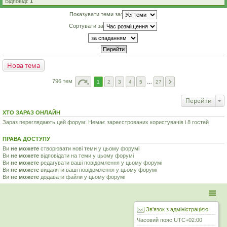
Відповіді:
1
Показувати теми за:
Сортувати за
Нова тема
796 тем
1
2
3
4
5
…
27
Перейти
ХТО ЗАРАЗ ОНЛАЙН
Зараз переглядають цей форум: Немає зареєстрованих користувачів і 8 гостей
ПРАВА ДОСТУПУ
Ви
не можете
створювати нові теми у цьому форумі
Ви
не можете
відповідати на теми у цьому форумі
Ви
не можете
редагувати ваші повідомлення у цьому форумі
Ви
не можете
видаляти ваші повідомлення у цьому форумі
Ви
не можете
додавати файли у цьому форумі
Зв'язок з адміністрацією
Часовий пояс
UTC+02:00