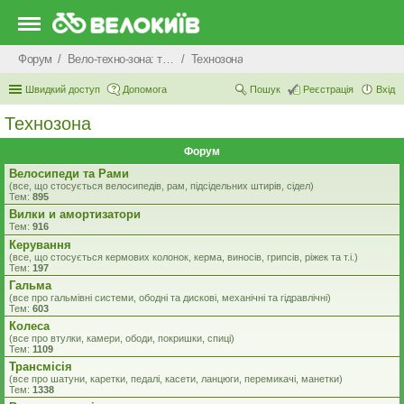
Форум
Вело-техно-зона: технічні питання та консультації
Технозона
Швидкий доступ
Допомога
Пошук
Реєстрація
Вхід
Технозона
Форум
Велосипеди та Рами
(все, що стосується велосипедів, рам, підсідельних штирів, сідел)
Тем:
895
Вилки и амортизатори
Тем:
916
Керування
(все, що стосується кермових колонок, керма, виносів, грипсів, ріжек та т.і.)
Тем:
197
Гальма
(все про гальмівні системи, ободні та дискові, механічні та гідравлічні)
Тем:
603
Колеса
(все про втулки, камери, ободи, покришки, спиці)
Тем:
1109
Трансмісія
(все про шатуни, каретки, педалі, касети, ланцюги, перемикачі, манетки)
Тем:
1338