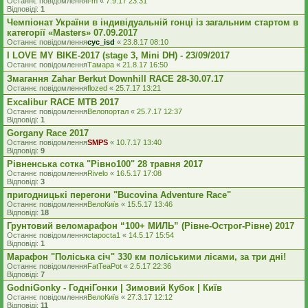
Останнє повідомлення
l-m
«
7.9.17 23:31
Відповіді:
1
Чемпіонат України в індивідуальній гонці із загальним стартом в
категорії «Masters» 07.09.2017
Останнє повідомлення
cyc_isd
«
23.8.17 08:10
I LOVE MY BIKE-2017 (stage 3, Mini DH) - 23/09/2017
Останнє повідомлення
Тамара
«
21.8.17 16:50
Змагання Zahar Berkut Downhill RACE 28-30.07.17
Останнє повідомлення
flozed
«
25.7.17 13:21
Excalibur RACE MTB 2017
Останнє повідомлення
Велопортал
«
25.7.17 12:37
Відповіді:
1
Gorgany Race 2017
Останнє повідомлення
SMPS
«
10.7.17 13:40
Відповіді:
9
Рівненська сотка "Рівно100" 28 травня 2017
Останнє повідомлення
Rivelo
«
16.5.17 17:08
Відповіді:
3
пригодницькі перегони "Bucovina Adventure Race"
Останнє повідомлення
ВелоКиїв
«
15.5.17 13:46
Відповіді:
18
Грунтовий веломарафон “100+ МИЛЬ” (Рівне-Острог-Рівне) 2017
Останнє повідомлення
ctapocta1
«
14.5.17 15:54
Відповіді:
1
Марафон "Поліська січ" 330 км поліськими лісами, за три дні!
Останнє повідомлення
FatTeaPot
«
2.5.17 22:36
Відповіді:
7
GodniGonky - ГодніГонки | Зимовий Кубок | Київ
Останнє повідомлення
ВелоКиїв
«
27.3.17 12:12
Відповіді:
11