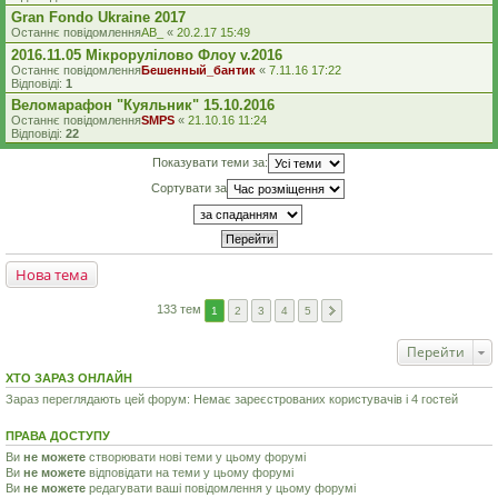
Gran Fondo Ukraine 2017
Останнє повідомлення
AB_
«
20.2.17 15:49
2016.11.05 Мікрорулілово Флоу v.2016
Останнє повідомлення
Бешенный_бантик
«
7.11.16 17:22
Відповіді:
1
Веломарафон "Куяльник" 15.10.2016
Останнє повідомлення
SMPS
«
21.10.16 11:24
Відповіді:
22
Показувати теми за:
Сортувати за
Нова тема
133 тем
1
2
3
4
5
Перейти
ХТО ЗАРАЗ ОНЛАЙН
Зараз переглядають цей форум: Немає зареєстрованих користувачів і 4 гостей
ПРАВА ДОСТУПУ
Ви
не можете
створювати нові теми у цьому форумі
Ви
не можете
відповідати на теми у цьому форумі
Ви
не можете
редагувати ваші повідомлення у цьому форумі