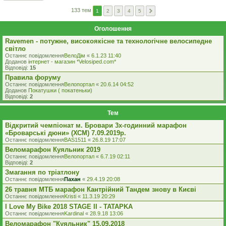
133 тем
1
2
3
4
5
Оголошення
Ravemen - потужне, високоякісне та технологічне велосипедне
світло
Останнє повідомлення
ВелоДім
«
6.1.23 11:40
Доданов
iнтернет - магазин *Velosiped.com*
Відповіді:
15
Правила форуму
Останнє повідомлення
Велопортал
«
20.6.14 04:52
Доданов
Покатушки ( покатеньки)
Відповіді:
2
Тем
Відкритий чемпіонат м. Бровари 3х-годинний марафон
«Броварські дюни» (ХСМ) 7.09.2019р.
Останнє повідомлення
BAS1511
«
26.8.19 17:07
Веломарафон Куяльник 2019
Останнє повідомлення
Велопортал
«
6.7.19 02:11
Відповіді:
2
Змагання по тріатлону
Останнє повідомлення
Пахан
«
29.4.19 20:08
26 травня МТБ марафон Кантрійний Тандем знову в Києві
Останнє повідомлення
Kristi
«
11.3.19 20:29
I Love My Bike 2018 STAGE II - TATAPKA
Останнє повідомлення
Kardinal
«
28.9.18 13:06
Веломарафон "Куяльник" 15.09.2018