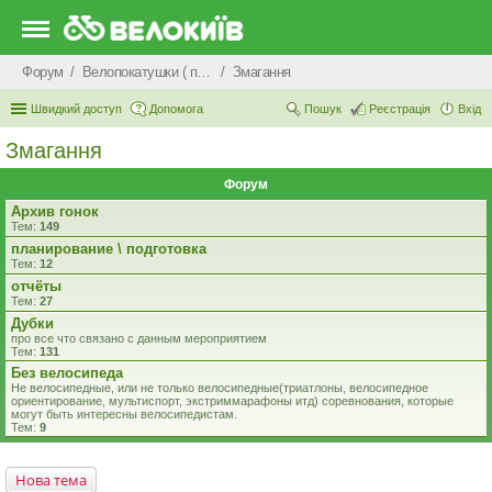
Форум
Велопокатушки ( покатеньки), велопоходи, туризм.
Змагання
Швидкий доступ
Допомога
Пошук
Реєстрація
Вхід
Змагання
Форум
Архив гонок
Тем:
149
планирование \ подготовка
Тем:
12
отчёты
Тем:
27
Дубки
про все что связано с данным мероприятием
Тем:
131
Без велосипеда
Не велосипедные, или не только велосипедные(триатлоны, велосипедное
ориентирование, мультиспорт, экстриммарафоны итд) соревнования, которые
могут быть интересны велосипедистам.
Тем:
9
Нова тема