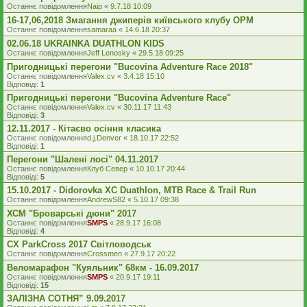
Останнє повідомлення
Naip
«
9.7.18 10:09
16-17,06,2018 Змагання джиперів київського клубу ОРМ
Останнє повідомлення
samaraa
«
14.6.18 20:37
02.06.18 UKRAINKA DUATHLON KIDS
Останнє повідомлення
Jeff Lenosky
«
29.5.18 09:25
Пригодницькі перегони "Bucovina Adventure Race 2018"
Останнє повідомлення
Valex.cv
«
3.4.18 15:10
Відповіді:
1
Пригодницькі перегони "Bucovina Adventure Race"
Останнє повідомлення
Valex.cv
«
30.11.17 11:43
Відповіді:
3
12.11.2017 - Кітаєво осіння класика
Останнє повідомлення
d.j.Denver
«
18.10.17 22:52
Відповіді:
1
Перегони "Шалені лосі" 04.11.2017
Останнє повідомлення
Клуб Север
«
10.10.17 20:44
Відповіді:
5
15.10.2017 - Didorovka XC Duathlon, MTB Race & Trail Run
Останнє повідомлення
AndrewS82
«
5.10.17 09:38
ХСМ "Броварські дюни" 2017
Останнє повідомлення
SMPS
«
28.9.17 16:08
Відповіді:
4
CX ParkCross 2017 Світловодськ
Останнє повідомлення
Crossmen
«
27.9.17 20:22
Веломарафон "Куяльник" 68км - 16.09.2017
Останнє повідомлення
SMPS
«
20.9.17 19:11
Відповіді:
15
ЗАЛІЗНА СОТНЯ” 9.09.2017