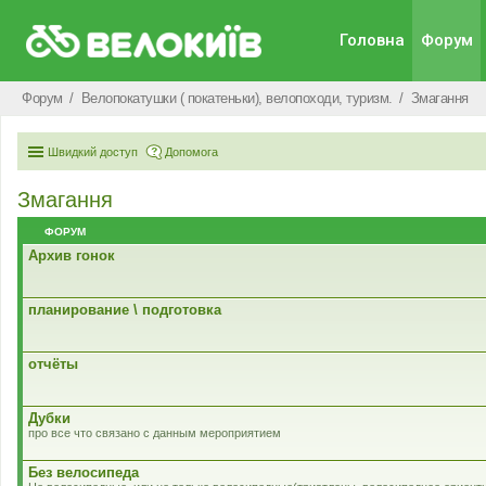
Головна
Форум
Форум
Велопокатушки ( покатеньки), велопоходи, туризм.
Змагання
Швидкий доступ
Допомога
Змагання
ФОРУМ
Архив гонок
планирование \ подготовка
отчёты
Дубки
про все что связано с данным мероприятием
Без велосипеда