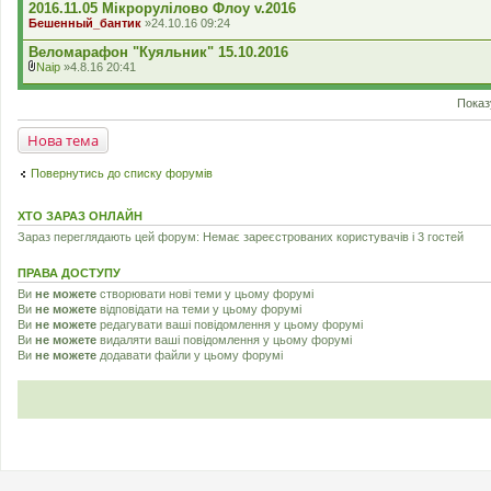
2016.11.05 Мікрорулілово Флоу v.2016
я
Бешенный_бантик
»24.10.16 09:24
Веломарафон "Куяльник" 15.10.2016
Naip
»4.8.16 20:41
В
к
Показ
л
а
д
Нова тема
е
н
н
Повернутись до списку форумів
я
ХТО ЗАРАЗ ОНЛАЙН
Зараз переглядають цей форум: Немає зареєстрованих користувачів і 3 гостей
ПРАВА ДОСТУПУ
Ви
не можете
створювати нові теми у цьому форумі
Ви
не можете
відповідати на теми у цьому форумі
Ви
не можете
редагувати ваші повідомлення у цьому форумі
Ви
не можете
видаляти ваші повідомлення у цьому форумі
Ви
не можете
додавати файли у цьому форумі