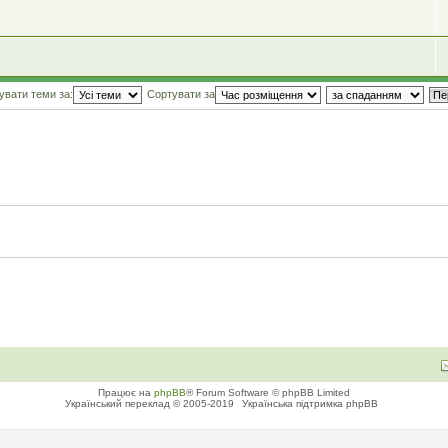
увати теми за:
Сортувати за
Працює на
phpBB
® Forum Software © phpBB Limited
Український переклад © 2005-2019
Українська підтримка phpBB