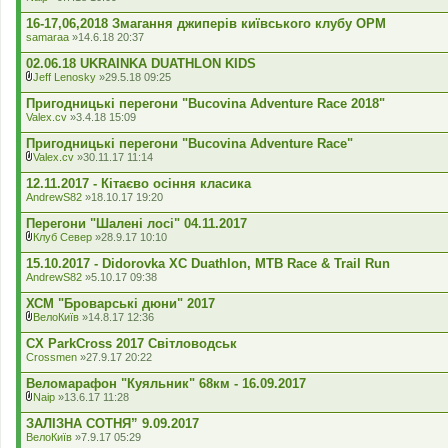
16-17,06,2018 Змагання джиперів київського клубу ОРМ
samaraa
»14.6.18 20:37
02.06.18 UKRAINKA DUATHLON KIDS
Jeff Lenosky
»29.5.18 09:25
В
к
Пригодницькі перегони "Bucovina Adventure Race 2018"
л
Valex.cv
»3.4.18 15:09
а
д
Пригодницькі перегони "Bucovina Adventure Race"
е
Valex.cv
»30.11.17 11:14
н
В
н
к
12.11.2017 - Кітаєво осіння класика
я
л
AndrewS82
»18.10.17 19:20
а
д
Перегони "Шалені лосі" 04.11.2017
е
Клуб Север
»28.9.17 10:10
н
В
н
к
15.10.2017 - Didorovka XC Duathlon, MTB Race & Trail Run
я
л
AndrewS82
»5.10.17 09:38
а
д
ХСМ "Броварські дюни" 2017
е
ВелоКиїв
»14.8.17 12:36
н
В
н
к
CX ParkCross 2017 Світловодськ
я
л
Crossmen
»27.9.17 20:22
а
д
Веломарафон "Куяльник" 68км - 16.09.2017
е
Naip
»13.6.17 11:28
н
В
н
к
ЗАЛІЗНА СОТНЯ” 9.09.2017
я
л
ВелоКиїв
»7.9.17 05:29
а