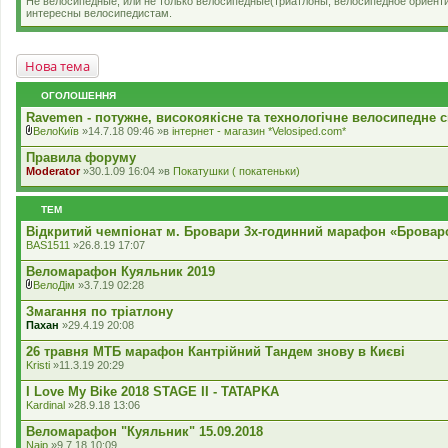
Не велосипедные, или не только велосипедные(триатлоны, велосипедное ориент
интересны велосипедистам.
Нова тема
ОГОЛОШЕННЯ
Ravemen - потужне, високоякісне та технологічне велосипедне с
ВелоКиїв
»14.7.18 09:46 »в
iнтернет - магазин *Velosiped.com*
В
к
Правила форуму
л
Moderator
»30.1.09 16:04 »в
Покатушки ( покатеньки)
а
д
е
ТЕМ
н
н
Відкритий чемпіонат м. Бровари 3х-годинний марафон «Броварсь
я
BAS1511
»26.8.19 17:07
Веломарафон Куяльник 2019
ВелоДім
»3.7.19 02:28
В
к
Змагання по тріатлону
л
Пахан
»29.4.19 20:08
а
д
26 травня МТБ марафон Кантрійний Тандем знову в Києві
е
Kristi
»11.3.19 20:29
н
н
I Love My Bike 2018 STAGE II - TATAPKA
я
Kardinal
»28.9.18 13:06
Веломарафон "Куяльник" 15.09.2018
Naip
»9.7.18 10:09