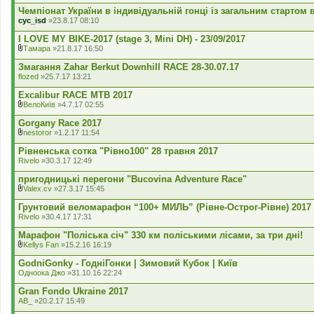
д
Чемпіонат України в індивідуальній гонці із загальним стартом в 
е
cyc_isd
»23.8.17 08:10
н
н
I LOVE MY BIKE-2017 (stage 3, Mini DH) - 23/09/2017
я
Тамара
»21.8.17 16:50
В
к
Змагання Zahar Berkut Downhill RACE 28-30.07.17
л
flozed
»25.7.17 13:21
а
д
Excalibur RACE MTB 2017
е
ВелоКиїв
»4.7.17 02:55
н
В
н
к
Gorgany Race 2017
я
л
nestoror
»1.2.17 11:54
а
В
д
к
Рівненська сотка "Рівно100" 28 травня 2017
е
л
Rivelo
»30.3.17 12:49
н
а
н
д
пригодницькі перегони "Bucovina Adventure Race"
я
е
Valex.cv
»27.3.17 15:45
н
В
н
к
Грунтовий веломарафон “100+ МИЛЬ” (Рівне-Острог-Рівне) 2017
я
л
Rivelo
»30.4.17 17:31
а
д
Марафон "Поліська січ" 330 км поліськими лісами, за три дні!
е
Kellys Fan
»15.2.16 16:19
н
В
н
к
GodniGonky - ГодніГонки | Зимовий Кубок | Київ
я
л
Одноока Джо
»31.10.16 22:24
а
д
Gran Fondo Ukraine 2017
е
AB_
»20.2.17 15:49
н
н