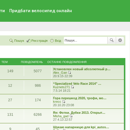
ти
Придбати велосипед онлайн
Пошук
Реєстрація
Вхід
ТЕМ
ПОВІДОМЛЕНЬ
ОСТАННЄ ПОВІДОМЛЕННЯ
Установлен новый абсолютный р…
149
5077
Alex_Gan
П
20.9.15 22:39
е
р
“Specialized Velo Race 2014" …
12
986
е
Kuznets271
г
П
7.5.14 18:21
л
е
я
р
Гора перешкод 2020, трофи, мо…
27
174
н
е
krecc
у
г
П
20.10.20 23:08
т
л
е
и
я
р
Re: Фотки. Дубки 2013. Открыт…
о
131
6266
н
е
Misha_gad
с
у
г
П
27.4.13 22:57
т
т
л
е
а
и
я
р
Шукаю напарницю для kpi_autos…
н
о
9
45
н
е