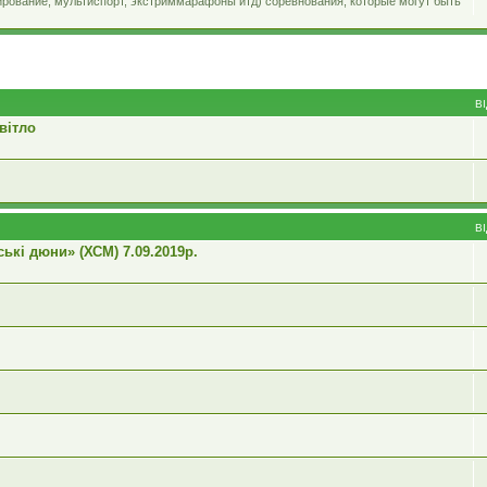
ирование, мультиспорт, экстриммарафоны итд) соревнования, которые могут быть
В
вітло
В
кі дюни» (ХСМ) 7.09.2019р.