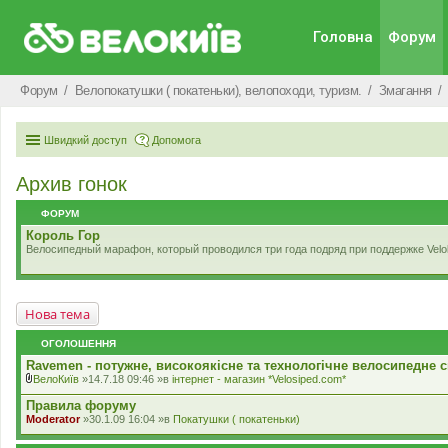
Головна
Форум
Форум
Велопокатушки ( покатеньки), велопоходи, туризм.
Змагання
Швидкий доступ
Допомога
Архив гонок
ФОРУМ
Король Гор
Велосипедный марафон, который проводился три года подряд при поддержке Velo
Нова тема
ОГОЛОШЕННЯ
Ravemen - потужне, високоякісне та технологічне велосипедне с
ВелоКиїв
»14.7.18 09:46 »в
iнтернет - магазин *Velosiped.com*
В
к
Правила форуму
л
Moderator
»30.1.09 16:04 »в
Покатушки ( покатеньки)
а
д