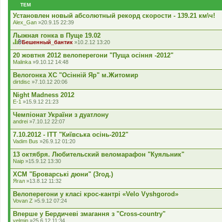
е
ТЕМ
н
н
Установлен новый абсолютный рекорд скорости - 139.21 км\ч!
я
Alex_Gan
»20.9.15 22:39
Лыжная гонка в Пуще 19.02
Бешенный_бантик
»10.2.12 13:20
Ц
В
я
к
20 жовтня 2012 велоперегони "Пуща осіння -2012"
т
л
Malinka
»9.10.12 14:48
е
а
м
д
Велогонка XC "Осінній Яр" м.Житомир
а
е
dirtdisc
»7.10.12 20:06
м
н
а
н
Night Madness 2012
є
я
г
E-1
»15.9.12 21:23
о
л
Чемпіонат України з дуатлону
о
andrei
»7.10.12 22:07
с
у
7.10.2012 - ITT "Київська осінь-2012"
в
Vadim Bus
»26.9.12 01:20
а
н
13 октября. Любительский веломарафон "Куяльник"
н
я
Naip
»15.9.12 13:30
.
XCM "Броварські дюни" (3год.)
Ягал
»13.8.12 11:32
Велоперегони у класі крос-кантрі «Velo Vyshgorod»
Vovan Z
»5.9.12 07:24
Вперше у Бердичеві змагання з "Cross-country"
velmin
»25.6.12 11:34