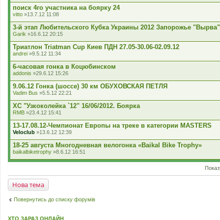
поиск 4го участника на боярку 24
vitto
»13.7.12 11:08
3-й этап Любительского Кубка Украины 2012 Запорожье "Вырва"
Garik
»16.6.12 20:15
Триатлон Triatman Cup Киев ПДН 27.05-30.06-02.09.12
andrei
»9.5.12 11:34
6-часовая гонка в Коцюбинском
addonis
»29.6.12 15:26
9.06.12 Гонка (шоссе) 30 км ОБУХОВСКАЯ ПЕТЛЯ
Vadim Bus
»5.5.12 22:21
XC "Узкоколейка `12" 16/06/2012. Боярка
RMB
»23.4.12 15:41
13-17.08.12-Чемпионат Европы на треке в категории MASTERS
Veloclub
»13.6.12 12:39
18-25 августа Многодневная велогонка «Baikal Bike Trophy»
baikalbiketrophy
»8.6.12 16:51
Показ
Нова тема
Повернутись до списку форумів
ХТО ЗАРАЗ ОНЛАЙН