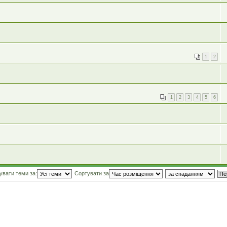
1
2
1
2
3
4
5
6
увати теми за:
Сортувати за