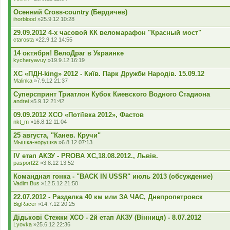
Осенний Cross-country (Бердичев)
ihorblood
»25.9.12 10:28
29.09.2012 4-х часовой КК веломарафон "Красный мост"
ctarosta
»22.9.12 14:55
14 октября! ВелоДраг в Украинке
kycheryavuy
»19.9.12 16:19
XC «ПДН-king» 2012 - Київ. Парк Дружби Народів. 15.09.12
Malinka
»7.9.12 21:37
Суперспринт Триатлон Кубок Киевского Водного Стадиона
andrei
»5.9.12 21:42
09.09.2012 XCO «Потіївка 2012», Фастов
nkt_m
»16.8.12 11:04
25 августа, "Канев. Кручи"
Мышка-норушка
»6.8.12 07:13
IV етап АКЗУ - PROBA XC,18.08.2012., Львів.
pasport22
»3.8.12 13:52
Командная гонка - "BACK IN USSR" июль 2013 (обсуждение)
Vadim Bus
»12.5.12 21:50
22.07.2012 - Разделка 40 км или ЗА ЧАС, Днепропетровск
BigRacer
»14.7.12 20:25
Дідькові Стежки ХСО - 2й етап АКЗУ (Вінниця) - 8.07.2012
Lyovka
»25.6.12 22:36