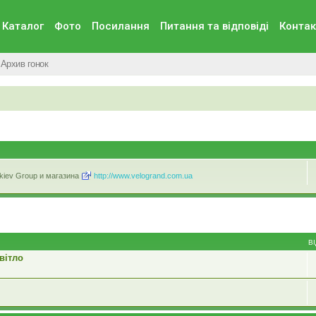
Каталог
Фото
Посилання
Питання та вiдповiдi
Контак
Архив гонок
kiev Group и магазина
http://www.velogrand.com.ua
В
вітло