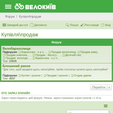
Форум
Купівля\продаж
Швидкий доступ
Допомога
Пошук
Реєстрація
Вхід
Купівля\продаж
Форум
Велобарахолище
Підфоруми:
Барахолка - п р о д а ж
,
Продам велосипед
,
Продам раму
,
Продам компоненти
,
Продам : Аксесуари та Спорядження
,
Дитячий світ
,
Продам: велоодяг, взуття, захист, шоломи, велоокуляри
,
Барахолка - к у п л ю
Тем:
23835
Блошиний ринок
"Для того, щоб продати щось непотрібне, треба спочатку купити щось непотрібне"
....
Підфоруми:
Куплю \ разное \
,
Продам \ разное \
,
Отдам даром
Тем:
4037
Перейти
ХТО ЗАРАЗ ОНЛАЙН
Зараз переглядають цей форум: Немає зареєстрованих користувачів і 1 гість