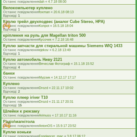
Останнє повідомлення
dah
«
4.7.18 08:00
Велокомпьютер куплено
Останнє повідомлення
foxman
«
20.6.18 08:13
Відповіді:
1
Куплю трейл двухподвес (аналог Cube Stereo, HPA)
Останнє повідомлення
Konpot
«
16.5.18 18:04
Відповіді:
1
кріплення на руль для Magellan triton 500
Останнє повідомлення
Кусочек
«
7.2.18 16:48
Куплю запчасти для стиральной машины Siemens WIQ 1433
Останнє повідомлення
ejekov
«
6.2.18 13:49
Відповіді:
1
Куплю автомобиль Ниву 2121
Останнє повідомлення
Вячеслав Фотограф
«
15.1.18 15:52
Відповіді:
4
банки
Останнє повідомлення
Мурзик
«
14.12.17 17:17
Куплено
Останнє повідомлення
Drozd
«
22.11.17 10:02
Відповіді:
2
Куплю плеер iriver Т10
Останнє повідомлення
Drozd
«
21.11.17 20:31
Відповіді:
15
Шлейки к рюкзаку
Останнє повідомлення
Arimuss
«
17.10.17 11:16
Радіо\магнітола
Останнє повідомлення
AntonOS
«
15.9.17 23:52
Куплю коньки
Останнє повідомлення
Freelancer_mac
«
3.8.17 06:12