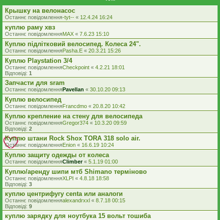
Крышку на велонасос
Останнє повідомлення
-tyt--
«
12.4.24 16:24
куплю раму хвз
Останнє повідомлення
MAX
«
7.6.23 15:10
Куплю підлітковий велосипед. Колеса 24".
Останнє повідомлення
Pasha.E
«
20.3.21 15:26
Куплю Playstation 3/4
Останнє повідомлення
Checkpoint
«
4.2.21 18:01
Відповіді:
1
Запчасти для sram
Останнє повідомлення
Pavellan
«
30.10.20 09:13
Куплю велосипед
Останнє повідомлення
Francdmo
«
20.8.20 10:42
Куплю крепление на стену для велосипеда
Останнє повідомлення
Gregor374
«
10.3.20 09:59
Відповіді:
2
Куплю штани Rock Shox TORA 318 solo air.
Останнє повідомлення
Enion
«
16.6.19 10:24
Куплю защиту одежды от колеса
Останнє повідомлення
Climber
«
5.1.19 01:00
Куплю/аренду шипи мтб Shimano терміново
Останнє повідомлення
XLPI
«
4.8.18 18:58
Відповіді:
3
куплю центрифугу centa или аналоги
Останнє повідомлення
alexandrxxl
«
8.7.18 00:15
Відповіді:
9
куплю зарядку для ноутбука 15 вольт тошиба