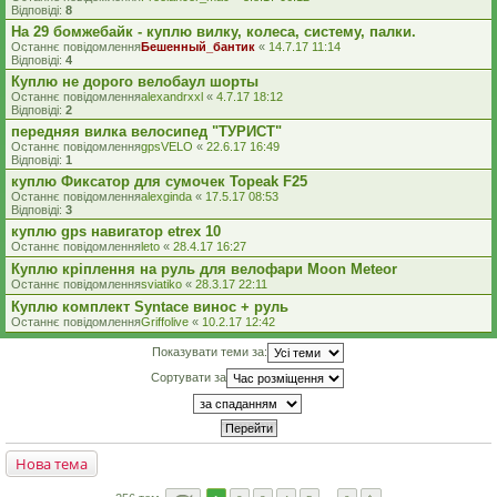
Відповіді:
8
На 29 бомжебайк - куплю вилку, колеса, систему, палки.
Останнє повідомлення
Бешенный_бантик
«
14.7.17 11:14
Відповіді:
4
Куплю не дорого велобаул шорты
Останнє повідомлення
alexandrxxl
«
4.7.17 18:12
Відповіді:
2
передняя вилка велосипед "ТУРИСТ"
Останнє повідомлення
gpsVELO
«
22.6.17 16:49
Відповіді:
1
куплю Фиксатор для сумочек Topeak F25
Останнє повідомлення
alexginda
«
17.5.17 08:53
Відповіді:
3
куплю gps навигатор etrex 10
Останнє повідомлення
leto
«
28.4.17 16:27
Куплю кріплення на руль для велофари Moon Meteor
Останнє повідомлення
sviatiko
«
28.3.17 22:11
Куплю комплект Syntace винос + руль
Останнє повідомлення
Griffolive
«
10.2.17 12:42
Показувати теми за:
Сортувати за
Нова тема