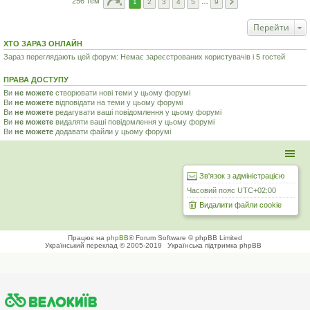
256 тем
1
2
3
4
5
…
9
Перейти
ХТО ЗАРАЗ ОНЛАЙН
Зараз переглядають цей форум: Немає зареєстрованих користувачів і 5 гостей
ПРАВА ДОСТУПУ
Ви
не можете
створювати нові теми у цьому форумі
Ви
не можете
відповідати на теми у цьому форумі
Ви
не можете
редагувати ваші повідомлення у цьому форумі
Ви
не можете
видаляти ваші повідомлення у цьому форумі
Ви
не можете
додавати файли у цьому форумі
Зв'язок з адміністрацією
Часовий пояс
UTC+02:00
Видалити файли cookie
Працює на
phpBB
® Forum Software © phpBB Limited
Український переклад © 2005-2019
Українська підтримка phpBB