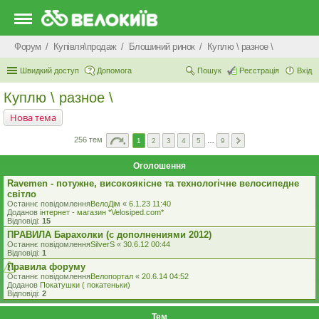
Форум
Купівля\продаж
Блошиний ринок
Куплю \ разное \
Швидкий доступ
Допомога
Пошук
Реєстрація
Вхід
Куплю \ разное \
Нова тема
256 тем
1
2
3
4
5
…
9
Оголошення
Ravemen - потужне, високоякісне та технологічне велосипедне
світло
Останнє повідомлення
ВелоДім
«
6.1.23 11:40
Доданов
iнтернет - магазин *Velosiped.com*
Відповіді:
15
ПРАВИЛА Барахолки (с дополнениями 2012)
Останнє повідомлення
SilverS
«
30.6.12 00:44
Відповіді:
1
Правила форуму
Останнє повідомлення
Велопортал
«
20.6.14 04:52
Доданов
Покатушки ( покатеньки)
Відповіді:
2
Тем