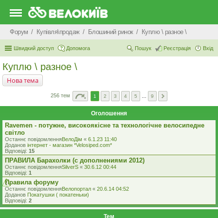
Форум
Купівля\продаж
Блошиний ринок
Куплю \ разное \
Швидкий доступ
Допомога
Пошук
Реєстрація
Вхід
Куплю \ разное \
Нова тема
256 тем
1
2
3
4
5
…
9
Оголошення
Ravemen - потужне, високоякісне та технологічне велосипедне
світло
Останнє повідомлення
ВелоДім
«
6.1.23 11:40
Доданов
iнтернет - магазин *Velosiped.com*
Відповіді:
15
ПРАВИЛА Барахолки (с дополнениями 2012)
Останнє повідомлення
SilverS
«
30.6.12 00:44
Відповіді:
1
Правила форуму
Останнє повідомлення
Велопортал
«
20.6.14 04:52
Доданов
Покатушки ( покатеньки)
Відповіді:
2
Тем