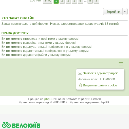
256 тем
1
2
3
4
5
…
9
Перейти
ХТО ЗАРАЗ ОНЛАЙН
Зараз переглядають цей форум: Немає зареєстрованих користувачів і 3 гостей
ПРАВА ДОСТУПУ
Ви
не можете
створювати нові теми у цьому форумі
Ви
не можете
відповідати на теми у цьому форумі
Ви
не можете
редагувати ваші повідомлення у цьому форумі
Ви
не можете
видаляти ваші повідомлення у цьому форумі
Ви
не можете
додавати файли у цьому форумі
Зв'язок з адміністрацією
Часовий пояс
UTC+02:00
Видалити файли cookie
Працює на
phpBB
® Forum Software © phpBB Limited
Український переклад © 2005-2019
Українська підтримка phpBB