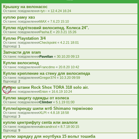
Крышку на велонасос
Останнє повідомлення
-tyt--
«
12.4.24 16:24
куплю раму хвз
Останнє повідомлення
MAX
«
7.6.23 15:10
Куплю підлітковий велосипед. Колеса 24".
Останнє повідомлення
Pasha.E
«
20.3.21 15:26
Куплю Playstation 3/4
Останнє повідомлення
Checkpoint
«
4.2.21 18:01
Відповіді:
1
Запчасти для sram
Останнє повідомлення
Pavellan
«
30.10.20 09:13
Куплю велосипед
Останнє повідомлення
Francdmo
«
20.8.20 10:42
Куплю крепление на стену для велосипеда
Останнє повідомлення
Gregor374
«
10.3.20 09:59
Відповіді:
2
Куплю штани Rock Shox TORA 318 solo air.
Останнє повідомлення
Enion
«
16.6.19 10:24
Куплю защиту одежды от колеса
Останнє повідомлення
Climber
«
5.1.19 01:00
Куплю/аренду шипи мтб Shimano терміново
Останнє повідомлення
XLPI
«
4.8.18 18:58
Відповіді:
3
куплю центрифугу centa или аналоги
Останнє повідомлення
alexandrxxl
«
8.7.18 00:15
Відповіді:
9
куплю зарядку для ноутбука 15 вольт тошиба