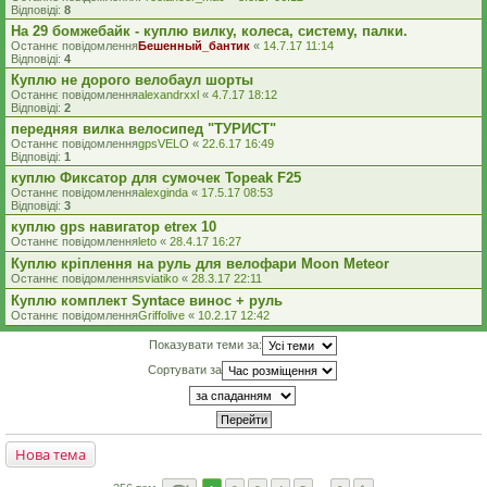
Відповіді:
8
На 29 бомжебайк - куплю вилку, колеса, систему, палки.
Останнє повідомлення
Бешенный_бантик
«
14.7.17 11:14
Відповіді:
4
Куплю не дорого велобаул шорты
Останнє повідомлення
alexandrxxl
«
4.7.17 18:12
Відповіді:
2
передняя вилка велосипед "ТУРИСТ"
Останнє повідомлення
gpsVELO
«
22.6.17 16:49
Відповіді:
1
куплю Фиксатор для сумочек Topeak F25
Останнє повідомлення
alexginda
«
17.5.17 08:53
Відповіді:
3
куплю gps навигатор etrex 10
Останнє повідомлення
leto
«
28.4.17 16:27
Куплю кріплення на руль для велофари Moon Meteor
Останнє повідомлення
sviatiko
«
28.3.17 22:11
Куплю комплект Syntace винос + руль
Останнє повідомлення
Griffolive
«
10.2.17 12:42
Показувати теми за:
Сортувати за
Нова тема