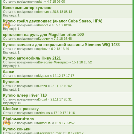
Останнє повідомлення
dah
«
4.7.18 08:00
Велокомпьютер куплено
Останнє повідомлення
foxman
«
20.6.18 08:13
Відповіді:
1
Куплю трейл двухподвес (аналог Cube Stereo, HPA)
Останнє повідомлення
Konpot
«
16.5.18 18:04
Відповіді:
1
кріплення на руль для Magellan triton 500
Останнє повідомлення
Кусочек
«
7.2.18 16:48
Куплю запчасти для стиральной машины Siemens WIQ 1433
Останнє повідомлення
ejekov
«
6.2.18 13:49
Відповіді:
1
Куплю автомобиль Ниву 2121
Останнє повідомлення
Вячеслав Фотограф
«
15.1.18 15:52
Відповіді:
4
банки
Останнє повідомлення
Мурзик
«
14.12.17 17:17
Куплено
Останнє повідомлення
Drozd
«
22.11.17 10:02
Відповіді:
2
Куплю плеер iriver Т10
Останнє повідомлення
Drozd
«
21.11.17 20:31
Відповіді:
15
Шлейки к рюкзаку
Останнє повідомлення
Arimuss
«
17.10.17 11:16
Радіо\магнітола
Останнє повідомлення
AntonOS
«
15.9.17 23:52
Куплю коньки
Останнє повідомлення
Freelancer_mac
«
3.8.17 06:12