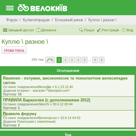
Форум
Купівля\продаж
Блошиний ринок
Куплю \ разное \
Швидкий доступ
Допомога
Пошук
Реєстрація
Вхід
Куплю \ разное \
Нова тема
256 тем
1
2
3
4
5
…
9
Оголошення
Ravemen - потужне, високоякісне та технологічне велосипедне
світло
Останнє повідомлення
ВелоДім
«
6.1.23 11:40
Доданов
iнтернет - магазин *Velosiped.com*
Відповіді:
15
ПРАВИЛА Барахолки (с дополнениями 2012)
Останнє повідомлення
SilverS
«
30.6.12 00:44
Відповіді:
1
Правила форуму
Останнє повідомлення
Велопортал
«
20.6.14 04:52
Доданов
Покатушки ( покатеньки)
Відповіді:
2
Тем