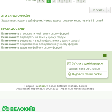
256 тем
1
2
3
4
5
…
9
Перейти
ХТО ЗАРАЗ ОНЛАЙН
Зараз переглядають цей форум: Немає зареєстрованих користувачів і 3 гостей
ПРАВА ДОСТУПУ
Ви
не можете
створювати нові теми у цьому форумі
Ви
не можете
відповідати на теми у цьому форумі
Ви
не можете
редагувати ваші повідомлення у цьому форумі
Ви
не можете
видаляти ваші повідомлення у цьому форумі
Ви
не можете
додавати файли у цьому форумі
Зв'язок з адміністрацією
Часовий пояс
UTC+02:00
Видалити файли cookie
Працює на
phpBB
® Forum Software © phpBB Limited
Український переклад © 2005-2019
Українська підтримка phpBB