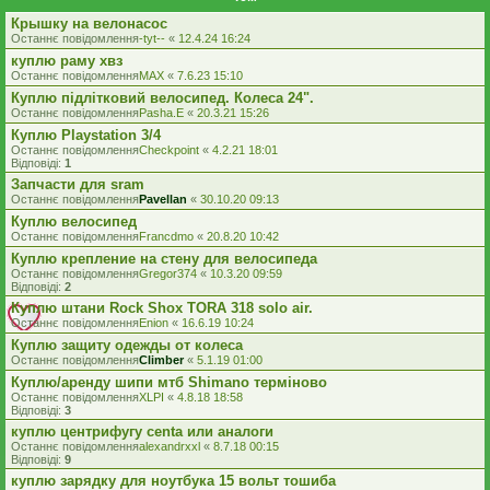
Крышку на велонасос
Останнє повідомлення
-tyt--
«
12.4.24 16:24
куплю раму хвз
Останнє повідомлення
MAX
«
7.6.23 15:10
Куплю підлітковий велосипед. Колеса 24".
Останнє повідомлення
Pasha.E
«
20.3.21 15:26
Куплю Playstation 3/4
Останнє повідомлення
Checkpoint
«
4.2.21 18:01
Відповіді:
1
Запчасти для sram
Останнє повідомлення
Pavellan
«
30.10.20 09:13
Куплю велосипед
Останнє повідомлення
Francdmo
«
20.8.20 10:42
Куплю крепление на стену для велосипеда
Останнє повідомлення
Gregor374
«
10.3.20 09:59
Відповіді:
2
Куплю штани Rock Shox TORA 318 solo air.
Останнє повідомлення
Enion
«
16.6.19 10:24
Куплю защиту одежды от колеса
Останнє повідомлення
Climber
«
5.1.19 01:00
Куплю/аренду шипи мтб Shimano терміново
Останнє повідомлення
XLPI
«
4.8.18 18:58
Відповіді:
3
куплю центрифугу centa или аналоги
Останнє повідомлення
alexandrxxl
«
8.7.18 00:15
Відповіді:
9
куплю зарядку для ноутбука 15 вольт тошиба