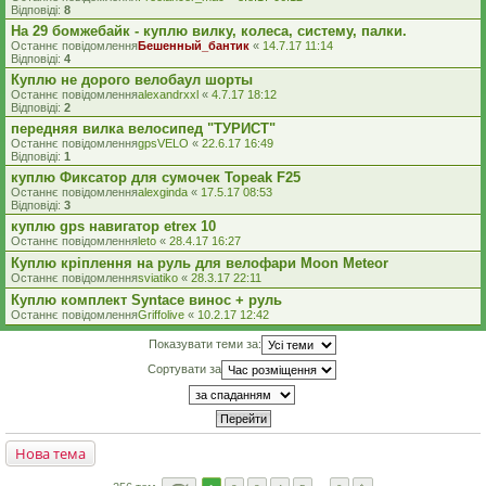
Відповіді:
8
На 29 бомжебайк - куплю вилку, колеса, систему, палки.
Останнє повідомлення
Бешенный_бантик
«
14.7.17 11:14
Відповіді:
4
Куплю не дорого велобаул шорты
Останнє повідомлення
alexandrxxl
«
4.7.17 18:12
Відповіді:
2
передняя вилка велосипед "ТУРИСТ"
Останнє повідомлення
gpsVELO
«
22.6.17 16:49
Відповіді:
1
куплю Фиксатор для сумочек Topeak F25
Останнє повідомлення
alexginda
«
17.5.17 08:53
Відповіді:
3
куплю gps навигатор etrex 10
Останнє повідомлення
leto
«
28.4.17 16:27
Куплю кріплення на руль для велофари Moon Meteor
Останнє повідомлення
sviatiko
«
28.3.17 22:11
Куплю комплект Syntace винос + руль
Останнє повідомлення
Griffolive
«
10.2.17 12:42
Показувати теми за:
Сортувати за
Нова тема