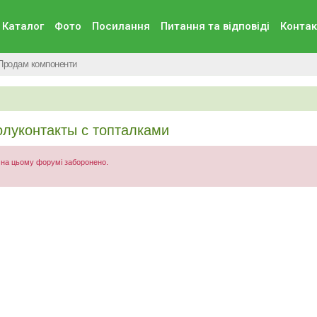
Каталог
Фото
Посилання
Питання та вiдповiдi
Контак
Продам компоненти
луконтакты с топталками
) на цьому форумі заборонено.