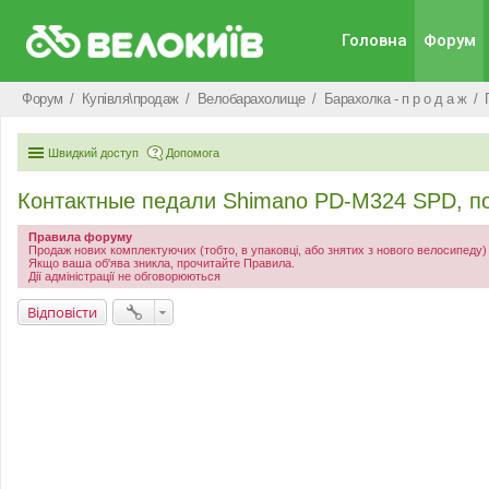
Головна
Форум
Форум
Купівля\продаж
Велобарахолище
Барахолка - п р о д а ж
Швидкий доступ
Допомога
Контактные педали Shimano PD-M324 SPD, по
Правила форуму
Продаж нових комплектуючих (тобто, в упаковці, або знятих з нового велосипеду
Якщо ваша об'ява зникла, прочитайте Правила.
Дії адміністрації не обговорюються
Відповісти