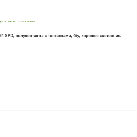
уконтакты с топталками
4 SPD, полуконтакты с топталками, б\у, хорошее состояние.