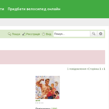
ти
Придбати велосипед онлайн
Пошук
Реєстрація
Вхід
1 повідомлення •Сторінка
1
з
1
arni
* * * * *
Повідомлень:
1990