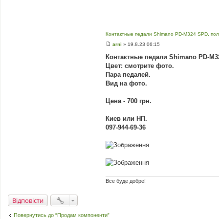
Контактные педали Shimano PD-M324 SPD, пол
arni
»
19.8.23 06:15
П
о
Контактные педали Shimano PD-M32
в
Цвет: смотрите фото.
і
д
Пара педалей.
о
Вид на фото.
м
л
е
Цена - 700 грн.
н
н
я
Киев или НП.
097-944-69-36
Все буде добре!
Відповісти
Повернутись до “Продам компоненти”