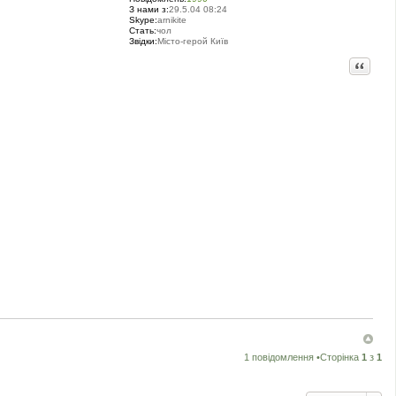
З нами з:
29.5.04 08:24
Skype:
arnikite
Стать:
чол
Звідки:
Місто-герой Київ
Цитата
1 повідомлення •Сторінка
1
з
1