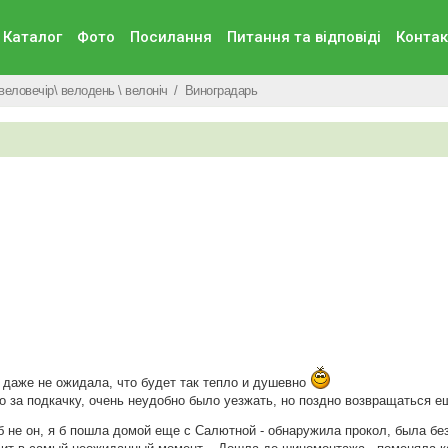
Каталог
Фото
Посилання
Питання та вiдповiдi
Контак
веловечір\ велодень \ велоніч
Виноградарь
 даже не ожидала, что будет так тепло и душевно
 за подкачку, очень неудобно было уезжать, но поздно возвращаться ещ
 не он, я б пошла домой еще с Салютной - обнаружила прокол, была бе