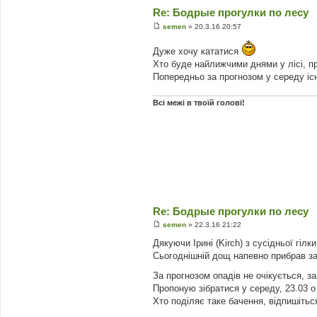
Re: Бодрые прогулки по лесу
semen
»
20.3.16 20:57
П
о
Дуже хочу кататися
в
і
Хто буде найлижчими днями у лісі, пр
д
Попередньо за прогнозом у середу існ
о
м
л
е
Всі межі в твоїй голові!
н
н
я
Re: Бодрые прогулки по лесу
semen
»
22.3.16 21:22
П
о
Дякуючи Ірині (Kirch) з сусідньої гі
в
Сьогоднішній дощ напевно прибрав зал
і
д
о
За прогнозом опадів не очікується, з
м
Пропоную зібратися у середу, 23.03 о 
л
е
Хто поділяє таке бачення, відпишітьс
н
н