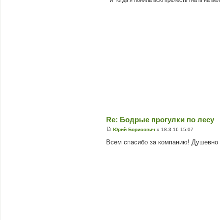
" И тогда я понялa всю прелесть гнать на в
е
н
н
я
Re: Бодрые прогулки по лесу
Юрий Борисович
»
18.3.16 15:07
П
о
Всем спасибо за компанию! Душевно 
в
і
д
о
м
л
е
н
н
я