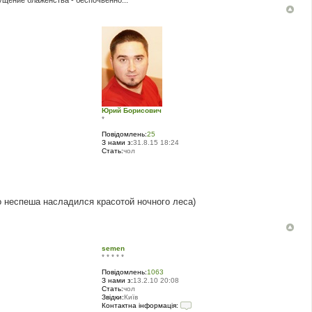
ущение блаженства - беспочвенно..."
Юрий Борисович
*
Повідомлень:
25
З нами з:
31.8.15 18:24
Стать:
чол
о неспеша насладился красотой ночного леса)
semen
* * * * *
Повідомлень:
1063
З нами з:
13.2.10 20:08
Стать:
чол
Звідки:
Київ
Контактна інформація: