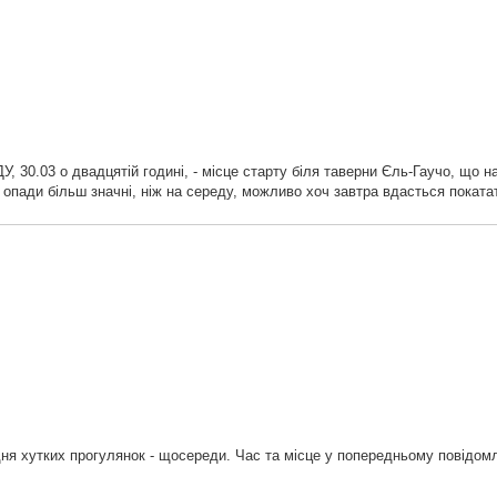
30.03 о двадцятій годині, - місце старту біля таверни Єль-Гаучо, що на 
 опади більш значні, ніж на середу, можливо хоч завтра вдасться поката
я хутких прогулянок - щосереди. Час та місце у попередньому повідомл