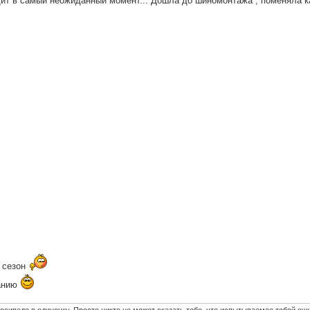
дит в самый неожиданный момент... Дошла до шиномонтажа , поменяла ка
ь сезон
панию