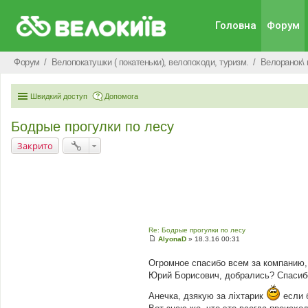
Головна
Форум
Форум
Велопокатушки ( покатеньки), велопоходи, туризм.
Велоранок\ 
Швидкий доступ
Допомога
Бодрые прогулки по лесу
Закрито
Re: Бодрые прогулки по лесу
AlyonaD
»
18.3.16 00:31
П
о
Огромное спасибо всем за компанию,
в
і
Юрий Борисович, добрались? Спасибо
д
о
Анечка, дзякую за лiхтарик
м
если б
л