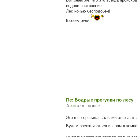
Вот знаю же, что это всегда происхо
е
подняв настроение..
н
н
Лес ночью бесподобен!
я
Катаем исчо
Re: Бодрые прогулки по лесу
A.N.
»
18.3.16 09:26
П
о
в
Это я погорячилась с вами открыват
і
д
Будем раскатываться и к вам в ком
о
м
л