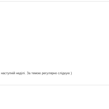
наступній неділі. За темою регулярно слідкую )