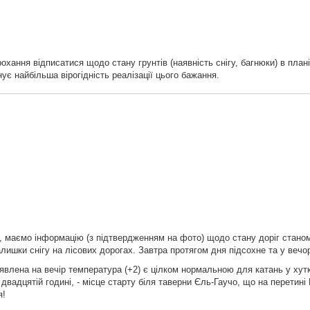
охання відписатися щодо стану грунтів (наявність снігу, багнюки) в план
ує найбільша вірогідність реалізації цього бажання.
лки, маємо інформацію (з підтвердженням на фото) щодо стану доріг стан
ишки снігу на лісових дорогах. Завтра протягом дня підсохне та у вечор
аявлена на вечір температура (+2) є цілком нормальною для катань у ху
двадцятій годині, - місце старту біля таверни Єль-Гаучо, що на перетині 
я!