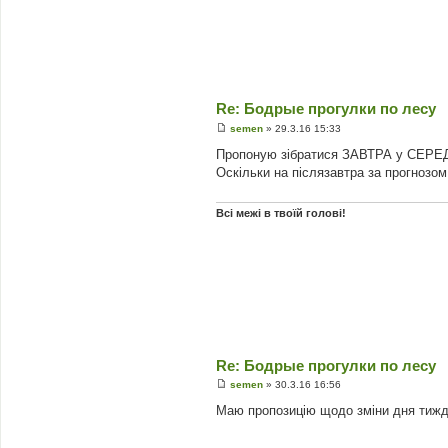
Re: Бодрые прогулки по лесу
semen
»
29.3.16 15:33
П
о
Пропоную зібратися ЗАВТРА у СЕРЕДУ, 
в
Оскільки на післязавтра за прогнозом
і
д
о
м
Всі межі в твоїй голові!
л
е
н
н
я
Re: Бодрые прогулки по лесу
semen
»
30.3.16 16:56
П
о
Маю пропозицію щодо зміни дня тиждн
в
і
д