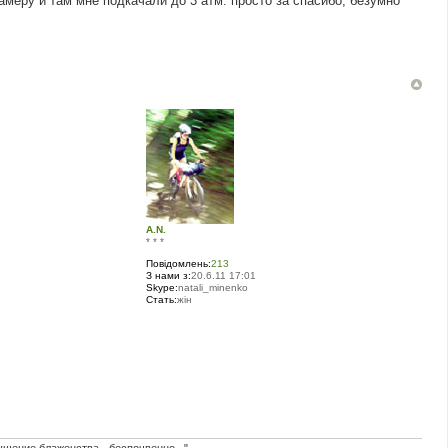
меру и там мне подкачали до 3 атм. просто за спасибо, безумно
A.N.
* * *
Повідомлень:
213
З нами з:
20.6.11 17:01
Skype:
natali_minenko
Стать:
жін