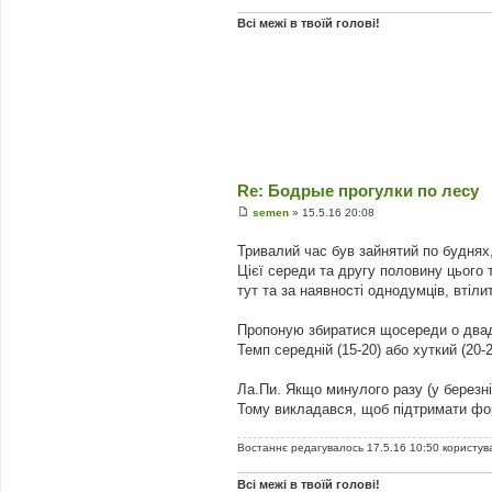
о
м
Всі межі в твоїй голові!
л
е
н
н
я
Re: Бодрые прогулки по лесу
semen
»
15.5.16 20:08
П
о
Тривалий час був зайнятий по буднях
в
і
Цієї середи та другу половину цього 
д
тут та за наявності однодумців, втіли
о
м
л
Пропоную збиратися щосереди о двадця
е
н
Темп середній (15-20) або хуткий (20-
н
я
Ла.Пи. Якщо минулого разу (у березні
Тому викладався, щоб підтримати фо
Востаннє редагувалось 17.5.16 10:50 користу
Всі межі в твоїй голові!