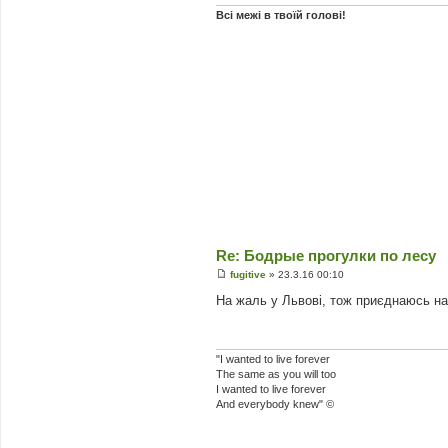
я
Всі межі в твоїй голові!
Re: Бодрые прогулки по лесу
fugitive
»
23.3.16 00:10
П
о
На жаль у Львові, тож приєднаюсь на 
в
і
д
о
м
"I wanted to live forever
л
The same as you will too
е
I wanted to live forever
н
And everybody knew" ©
н
я