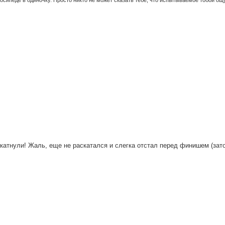
елосипеде в одиночку. Просто никто не может сказать тебе, что испытываемое тобой ощ
катнули! Жаль, еще не раскатался и слегка отстал перед финишем (зат