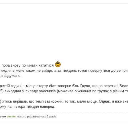
, пора знову починати кататися
тиждня в мене також не вийде, а за тиждень готов повернутися до вечірні
ти задумане.
тій годині, - місце старту біля таверни Єль-Гаучо, що на перетині Велик
25) виходячи зі складу учасників (можливе об'єнання по групах з різним т
) хтось вирішив, що темп зависокий, то так, мало місце. Однак, я вже зна
рму на півтора тиждня наперед.
вачем
semen
, всього редагувалось 2 разів.