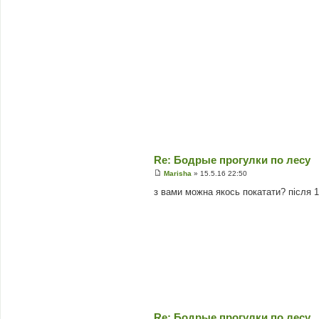
Re: Бодрые прогулки по лесу
Marisha
»
15.5.16 22:50
П
о
з вами можна якось покатати? після 1
в
і
д
о
м
л
е
н
н
я
Re: Бодрые прогулки по лесу