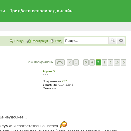
ти
Придбати велосипед онлайн
Пошук
Реєстрація
Вхід
237 повідомлень
1
…
5
6
7
8
9
10
AlyonaD
* * *
Повідомлень:
227
З нами з:
5.9.14 12:43
Стать:
жін
е неудобнее...
з сумки и соответственно насоса