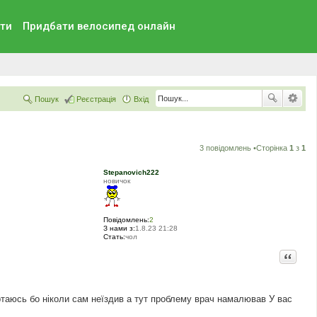
ти
Придбати велосипед онлайн
Пошук
Реєстрація
Вхід
3 повідомлень •Сторінка
1
з
1
Stepanovich222
новичок
Повідомлень:
2
З нами з:
1.8.23 21:28
Стать:
чол
Цитата
ертаюсь бо ніколи сам неїздив а тут проблему врач намалював У вас