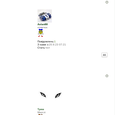
Aslan88
новичок
Повідомлень:
1
З нами з:
20.9.23 07:21
Стать:
чол
Цитата
Трям
Мауглi