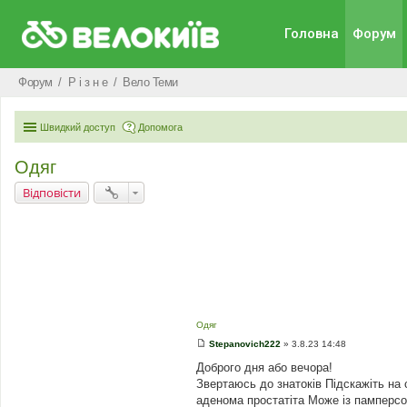
Головна
Форум
Форум
Р i з н е
Вело Теми
Швидкий доступ
Допомога
Одяг
Відповісти
Одяг
Stepanovich222
»
3.8.23 14:48
П
о
Доброго дня або вечора!
в
Звертаюсь до знатоків Підскажіть на 
і
д
аденома простатіта Може із памперсо
о