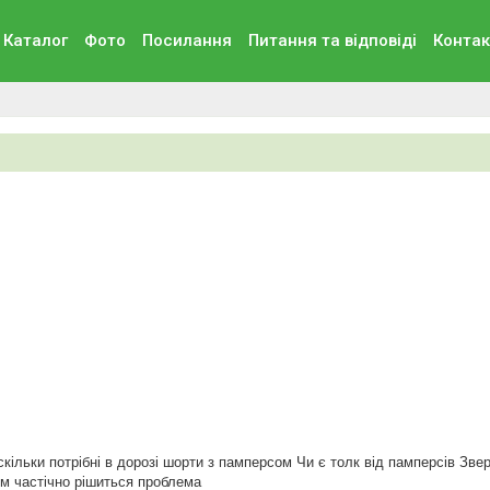
Каталог
Фото
Посилання
Питання та вiдповiдi
Контак
скільки потрібні в дорозі шорти з памперсом Чи є толк від памперсів Зв
м частічно рішиться проблема