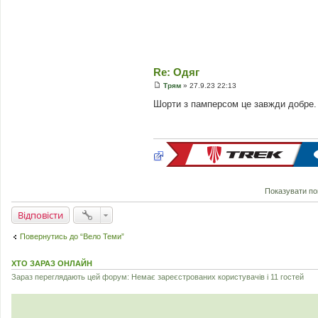
Re: Одяг
Трям
»
27.9.23 22:13
П
о
Шорти з памперсом це завжди добре. 
в
і
д
о
м
л
е
н
н
я
Показувати по
Відповісти
Повернутись до “Вело Теми”
ХТО ЗАРАЗ ОНЛАЙН
Зараз переглядають цей форум: Немає зареєстрованих користувачів і 11 гостей