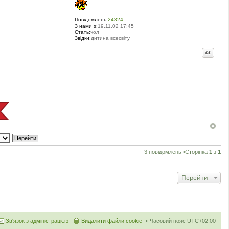
Повідомлень:
24324
З нами з:
19.11.02 17:45
Стать:
чол
Звідки:
дитина всесвіту
Цитата
3 повідомлень •Сторінка
1
з
1
Перейти
Зв'язок з адміністрацією
Видалити файли cookie
Часовий пояс
UTC+02:00