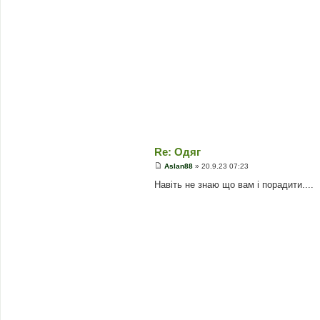
м
л
е
н
н
я
Re: Одяг
Aslan88
»
20.9.23 07:23
П
о
Навіть не знаю що вам і порадити....
в
і
д
о
м
л
е
н
н
я