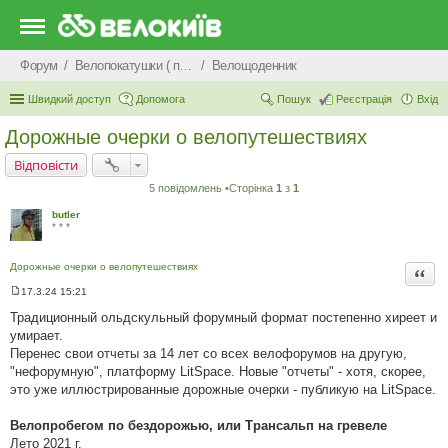
Форум
Велопокатушки ( покатеньки), велопоходи, туризм.
Велощоденник
Швидкий доступ
Допомога
Пошук
Реєстрація
Вхід
Дорожные очерки о велопутешествиях
Відповісти
5 повідомлень •Сторінка
1
з
1
butler
* * *
Дорожные очерки о велопутешествиях
Цита
17.3.24 15:21
П
о
Традиционный ольдскульный форумный формат постепенно хиреет и
в
умирает.
і
д
Перенес свои отчеты за 14 лет со всех велофорумов на другую,
о
"нефорумную", платформу LitSpace. Новые "отчеты" - хотя, скорее,
м
л
это уже иллюстрированные дорожные очерки - публикую на LitSpace.
е
н
н
Велопробегом по бездорожью, или Трансальп на гревеле
я
Лето 2021 г.