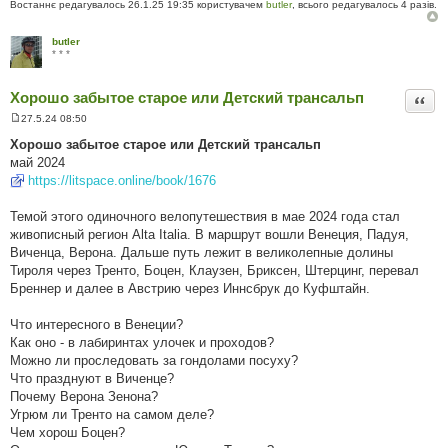
Востаннє редагувалось 26.1.25 19:35 користувачем
butler
, всього редагувалось 4 разів.
butler
* * *
Хорошо забытое старое или Детский трансальп
Цита
27.5.24 08:50
П
о
Хорошо забытое старое или Детский трансальп
в
май 2024
і
д
https://litspace.online/book/1676
о
м
л
Темой этого одиночного велопутешествия в мае 2024 года стал
е
живописный регион Alta Italia. В маршрут вошли Венеция, Падуя,
н
н
Виченца, Верона. Дальше путь лежит в великолепные долины
я
Тироля через Тренто, Боцен, Клаузен, Бриксен, Штерцинг, перевал
Бреннер и далее в Австрию через Иннсбрук до Куфштайн.
Что интересного в Венеции?
Как оно - в лабиринтах улочек и проходов?
Можно ли проследовать за гондолами посуху?
Что празднуют в Виченце?
Почему Верона Зенона?
Угрюм ли Тренто на самом деле?
Чем хорош Боцен?