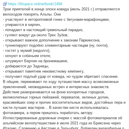
https://litspace.online/book/1494
Трое приятелей в конце эпохи ковида (июль 2021 г.) отправляются
велоходом покорять Альпы. Они
- участвуют в неторопливой гонке с бегунами-марафонцами,
- упираются в кирпич,
- попадают в настоящий гревельный парадиз,
- гуляют вокруг да около Трех Зубов,
- открывают важное дополнение к законам Паркинсона,
- туннелируют подобно элементарным частицам (ну, почти),
- гостят у мумий (недолго),
- ночуют в собачьем отеле,
- штурмуют Берлин на бронемашине,
- добираются до Задницы,
- открывают памятник неизвестному кемпингу,
- получают подлый удар от ковида, но чудом обретают спасение.
В общем, переживают по ходу путешествия массу всевозможных
приключений, неожиданных встреч и интересных знакомств.
Действие разворачивается на фоне колоритных городков,
великолепных горных пейзажей, перевалов, зеленых долин,
красивейших озер и прочих восхитительных видов, достойных пера и
кисти лучших мастеров... В качестве кисти использовалась
фотокамера, а пером пришлось поработать автору.
Иллюстрированные дорожные очерки с массой фотоматериалов об
альпийском велопутешествии в июле 2021 года из Бриксена через
Италию, Словению и Австрию в Зальцбург. Добавлен видеофильм о