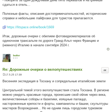
- покорить за один дождливый день пять перевалов и на финише
сдаться в отель...
Полезные факты, описания достопримечательностей, исторические
справки и небольшие лайфхаки для туристов прилагаются.
https://litspace.online/book/1669
Итак, дорожные очерки с обилием фотовидеоматериалов об
одиночном трансальпе по дороге Гранд-Альп через Францию и
(немного) Италию в начале сентября 2024 г.
butler
* * *
Re: Дорожные очерки о велопутешествиях
Цита
17.5.25 17:39
П
о
Весенняя экспедиция в Тоскану и сопредельные италийские земли
в
і
д
Центральной темой этого велопутешествия стала Тоскана. В регионе
о
можно увидеть красивые города, пронесшие свой облик через века,
м
л
величественные соборы и базилики, изящные палаццо,
е
настороженные крепости и форты, кампаниллы и башни, скульптуры
н
н
мастеров Возрождения... Но не одним лишь городским туризмом
я