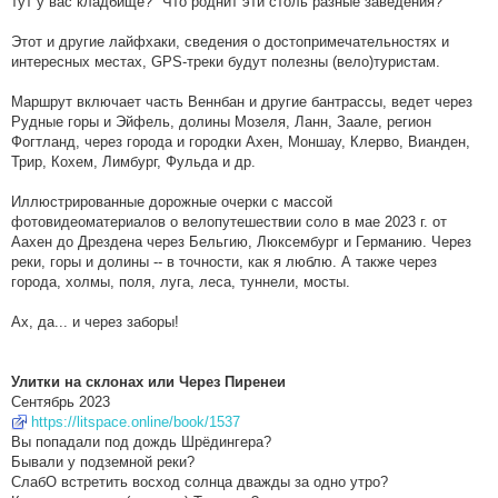
тут у вас кладбище?" Что роднит эти столь разные заведения?
Этот и другие лайфхаки, сведения о достопримечательностях и
интересных местах, GPS-треки будут полезны (вело)туристам.
Маршрут включает часть Веннбан и другие бантрассы, ведет через
Рудные горы и Эйфель, долины Мозеля, Ланн, Заале, регион
Фогтланд, через города и городки Ахен, Моншау, Клерво, Вианден,
Трир, Кохем, Лимбург, Фульда и др.
Иллюстрированные дорожные очерки с массой
фотовидеоматериалов о велопутешествии соло в мае 2023 г. от
Аахен до Дрездена через Бельгию, Люксембург и Германию. Через
реки, горы и долины -- в точности, как я люблю. А также через
города, холмы, поля, луга, леса, туннели, мосты.
Ах, да... и через заборы!
Улитки на склонах или Через Пиренеи
Сентябрь 2023
https://litspace.online/book/1537
Вы попадали под дождь Шрёдингера?
Бывали у подземной реки?
СлабО встретить восход солнца дважды за одно утро?