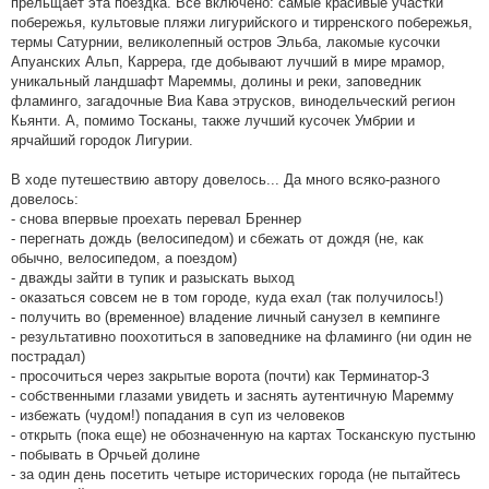
прельщает эта поездка. Все включено: самые красивые участки
побережья, культовые пляжи лигурийского и тирренского побережья,
термы Сатурнии, великолепный остров Эльба, лакомые кусочки
Апуанских Альп, Каррера, где добывают лучший в мире мрамор,
уникальный ландшафт Мареммы, долины и реки, заповедник
фламинго, загадочные Виа Кава этрусков, винодельческий регион
Кьянти. А, помимо Тосканы, также лучший кусочек Умбрии и
ярчайший городок Лигурии.
В ходе путешествию автору довелось... Да много всяко-разного
довелось:
- снова впервые проехать перевал Бреннер
- перегнать дождь (велосипедом) и сбежать от дождя (не, как
обычно, велосипедом, а поездом)
- дважды зайти в тупик и разыскать выход
- оказаться совсем не в том городе, куда ехал (так получилось!)
- получить во (временное) владение личный санузел в кемпинге
- результативно поохотиться в заповеднике на фламинго (ни один не
пострадал)
- просочиться через закрытые ворота (почти) как Терминатор-3
- собственными глазами увидеть и заснять аутентичную Маремму
- избежать (чудом!) попадания в суп из человеков
- открыть (пока еще) не обозначенную на картах Тосканскую пустыню
- побывать в Орчьей долине
- за один день посетить четыре исторических города (не пытайтесь