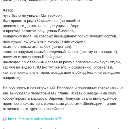
Автор
чуть было не увидел Маттерхорн,
был принят в ряды Свиссменов (по ошибке),
прошел от и до потрясающее ущелье Ааре
и проехал великом по ущелью Виамала,
обнаружил поля, на которых выращивают гольф лучших сортов,
прослушал колокольный концерт (мимоходом),
ехал по следам агента 007 (не догнал),
злостно нарушил самый сердечный запрет (никому не говорите!),
посетил итальянскую Швейцарию,
наблюдал собственными глазами разгул современной скульптуры,
заснял на видео НЛО (но тут же его, к сожалению, опознал) и,
как все нормальные герои, всегда шел в обход (если не выходило
напрямик)
Не обошлось и без огорчений. Непогода и природные катаклизмы не
раз вынуждали перестраивать планы, искать объезды и на ходу
корректировать маршрут. Впрочем, бонусом стало вынужденное
приятное знакомство с железными дорогами Швейцарии -- а они
отличаются от других европейских.
https://litspace.online/book/1675