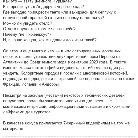
Как это — взять (немного) Турмале?
Как проникнуть в Андорру с черного хода?
Где выгодно приобрести танто или вакидзаси для сеппуку с
пожизненной гарантией (только первому владельцу)?
Можно ли увидеть стелс?
Отчего случается гром с ясного неба?
Почему "не Пиринексус"?
И, в конце концов, как мы дошли до жизни такой?
Об этом и еще много о чем — в иллюстрированных дорожных
очерках о велопутешествии двух приятелей через Пиренеи от
Атлантики до Средиземного моря в сентябре 2023 года. В тексте
имеется масса фотографий и видеовставок, ибо лучше один раз
увидеть. Колоритные городки и поселки с многовековой историей,
водопады, пещеры, реки и — красивейшие перевалы и горы на стыке
Франции, Испании и Андорры.
Несмотря на засилье (местами) некоторых технических деталей,
получилось вроде бы занимательное чтиво для всех — с
маленькими интригами, информационными вставками и скромными
лайфаками для туристов.
В качестве бонуса прилагается 7-серийный видеофильм на том же
материале.