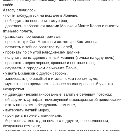
хобби.
Автору случилось
- почти заблудиться на вокзале в Женеве,
- побродить по поселению смурфов,
- довелось любоваться видами Монако и Монте-Карло с высоты
птичьего полета,
- разыскать пропавший трамвай,
- проехать три Сан-Мартина и аж четыре Кастильона,
- вступить в тайное братство туннелей,
- проехать по смытой наводнением долине,
- получить во владение личный кемпинг (только на одну ночь),
- проезжать через черные, красные и цветные горы,
- блуждать в городском лабиринте Пеоне,
- узнать Бриансон с другой стороны,
- заночевать (по ошибке) в итальянском горном ауле,
- мужественно преодолеть заранее запланированный участок
бездорожья
- и дважды - незапланированные, залитые селевым потоком;
- обнаружить артефакт исчезнувшей высокоразвитой цивилизации,
- стать на ночлег в бездушном кемпинге,
- вытерпеть летний мороз,
- проиграть в гонке с лыжниками,
- бороться за место для ночлега в другом, переполненном,
бездушном кемпинге,