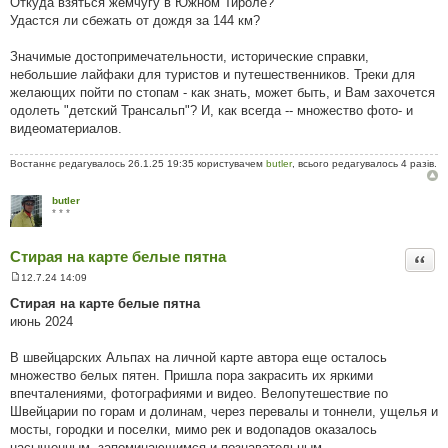
Откуда взяться жемчугу в Южном Тироле?
Удастся ли сбежать от дождя за 144 км?
Значимые достопримечательности, исторические справки,
небольшие лайфаки для туристов и путешественников. Треки для
желающих пойти по стопам - как знать, может быть, и Вам захочется
одолеть "детский Трансальп"? И, как всегда -- множество фото- и
видеоматериалов.
Востаннє редагувалось 26.1.25 19:35 користувачем
butler
, всього редагувалось 4 разів.
butler
* * *
Стирая на карте белые пятна
Цита
12.7.24 14:09
П
о
Стирая на карте белые пятна
в
июнь 2024
і
д
о
В швейцарских Альпах на личной карте автора еще осталось
м
л
множество белых пятен. Пришла пора закрасить их яркими
е
впечталениями, фотографиями и видео. Велопутешествие по
н
н
Швейцарии по горам и долинам, через перевалы и тоннели, ущелья и
я
мосты, городки и поселки, мимо рек и водопадов оказалось
насыщенным, запоминающимся и познавательным.