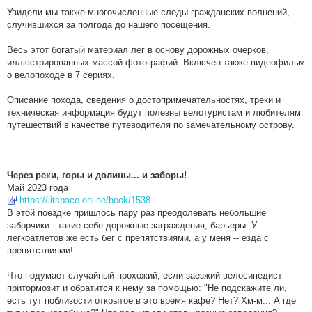
Увидели мы также многочисленные следы гражданских волнений,
случившихся за полгода до нашего посещения.
Весь этот богатый материал лег в основу дорожных очерков,
иллюстрированных массой фотографий. Включен также видеофильм
о велопоходе в 7 сериях.
Описание похода, сведения о достопримечательностях, треки и
техническая информация будут полезны велотуристам и любителям
путешествий в качестве путеводителя по замечательному острову.
Через реки, горы и долины... и заборы!
Май 2023 года
https://litspace.online/book/1538
В этой поездке пришлось пару раз преодолевать небольшие
заборчики - такие себе дорожные заграждения, барьеры. У
легкоатлетов же есть бег с препятствиями, а у меня -- езда с
препятствиями!
Что подумает случайный прохожий, если заезжий велосипедист
притормозит и обратится к нему за помощью: "Не подскажите ли,
есть тут поблизости открытое в это время кафе? Нет? Хм-м... А где