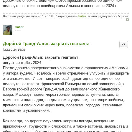
Дорожные очерки с обилием фотовидеоматериалов об одиночном
велопутешествии по швейцарским Альпам в конце июня 2024 г.
Востаннє редагувалось 26.1.25 19:37 користувачем
butler
, всього редагувалось 5 разів.
butler
* * *
Доро́гой Гранд-Альп: закрыть гештальт
Цита
2.10.24 16:35
П
о
Доро́гой Гранд-Альп: закрыть гештальт
в
август-сентябрь 2024
і
д
После давнего поверхностного знакомства с французскими Альпами
о
у автора зудело, чесалось и зрело стремление углубить и расширить
м
л
это знакомство. И вот - свершилось! - десятидневное одиночное
е
велопутешествие от французской Ривьеры по самой живописной в
н
н
Европе горной дороге Гранд-Альп до великолепного Женевского
я
озера. Маршрут пролег через горные перевалы, туннели, мосты,
мимо рек и водопадов, по долинам и ущельям, по колоритнейшим,
пронесшим свой облик через века, поселкам, городам, старинным
крепостям и укреплениям.
Как всегда, по дороге случались капризы погоды, нежданные
приключения, трудности и сложности, а также встречи, знакомства и
общение со случайными попутчиками, туристами и коллегами по