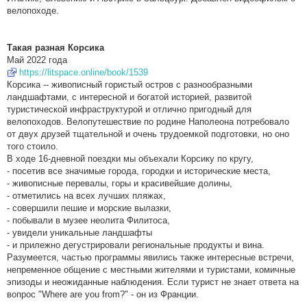
велопоходе.
Такая разная Корсика
Май 2022 года
https://litspace.online/book/1539
Корсика -- живописный гористый остров с разнообразными
ландшафтами, с интересной и богатой историей, развитой
туристической инфраструктурой и отлично пригодный для
велопоходов. Велопутешествие по родине Наполеона потребовало
от двух друзей тщательной и очень трудоемкой подготовки, но оно
того стоило.
В ходе 16-дневной поездки мы объехали Корсику по кругу,
- посетив все значимые города, городки и исторические места,
- живописные перевалы, горы и красивейшие долины,
- отметились на всех лучших пляжах,
- совершили пешие и морские вылазки,
- побывали в музее неолита Филитоса,
- увидели уникальные ландшафты
- и прилежно дегустрировали региональные продукты и вина.
Разумеется, частью программы явились также интересные встречи,
непременное общение с местными жителями и туристами, комичные
эпизоды и неожиданные наблюдения. Если турист не знает ответа на
вопрос "Where are you from?" - он из Франции.