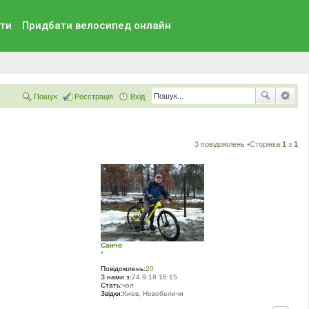
ти
Придбати велосипед онлайн
Пошук
Реєстрація
Вхід
3 повідомлень •Сторінка
1
з
1
Санчо
*
Повідомлень:
20
З нами з:
24.9.18 16:15
Стать:
чол
Звідки:
Киев, Новобеличи