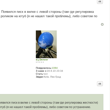
Цитата
Появился писк в вилке с левой стороны (там где регулировка
роликом на ютуб (я не нашел такой проблемы), либо советом по
d.j.Denver
* * * * *
Повідомлень:
1084
З нами з:
16.9.10 23:34
Стать:
чол
Звідки:
Київ, Ліко-Град
Цитата
вился писк в вилке с левой стороны (там где регулировка жесткости)
туб (я не нашел такой проблемы), либо советом по устранению.