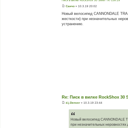
Писк в вилке RockShox 30 Silver TK Coil 29
Санчо
»
10.3.19 20:02
П
о
Новый велосипед CANNONDALE TRAIL 4
в
жесткости) при незначительных неров
і
д
устранению.
о
м
л
е
н
н
я
Re: Писк в вилке RockShox 30 Si
d.j.Denver
»
10.3.19 23:44
П
о
в
і
д
Новый велосипед CANNONDALE TRAIL
о
при незначительных неровностях д
м