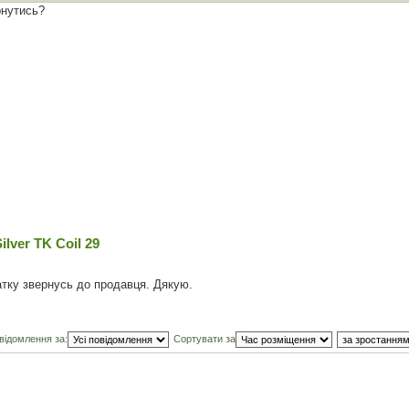
рнутись?
lver TK Coil 29
атку звернусь до продавця. Дякую.
відомлення за:
Сортувати за