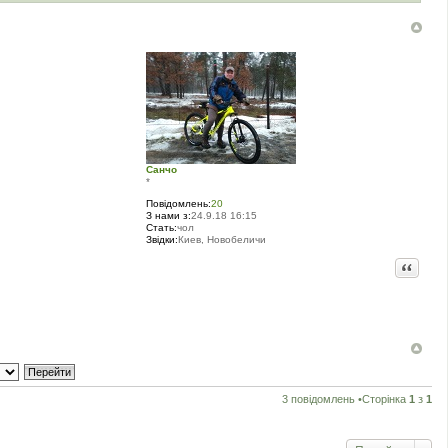
Санчо
*
Повідомлень:
20
З нами з:
24.9.18 16:15
Стать:
чол
Звідки:
Киев, Новобеличи
Цитата
3 повідомлень •Сторінка
1
з
1