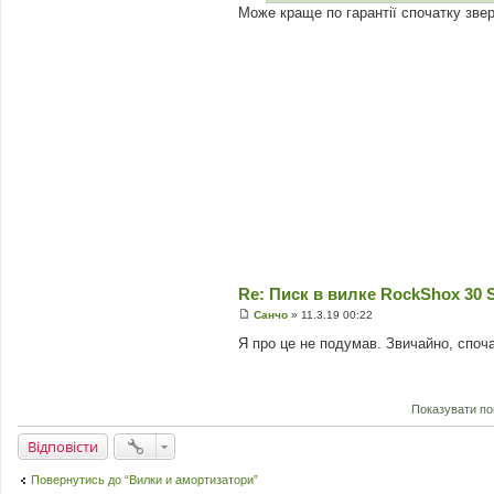
л
Може краще по гарантії спочатку зве
е
н
н
я
Re: Писк в вилке RockShox 30 Si
Санчо
»
11.3.19 00:22
П
о
Я про це не подумав. Звичайно, споч
в
і
д
о
м
Показувати по
л
е
Відповісти
н
н
я
Повернутись до “Вилки и амортизатори”