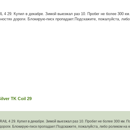
 29. Купил в декабре. Зимой выезжал раз 10. Пробег не более 300 км. 
ностях дороги. Блокирую-писк пропадает.Подскажите, пожалуйста, либо 
lver TK Coil 29
 4 29. Купил в декабре. Зимой выезжал раз 10. Пробег не более 300 км. Поя
ороги. Блокирую-писк пропадает.Подскажите, пожалуйста, либо роликом на ю