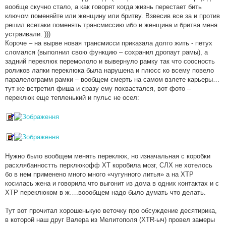
вообще скучно стало, а как говорят когда жизнь перестает бить
ключом поменяйте или женщину или бритву. Взвесив все за и против
решил всетаки поменять трансмиссию ибо и женщина и бритва меня
устраивали. )))
Короче – на вырве новая трансмисси приказала долго жить - петух
сломался (выполнил свою функцию – сохранил дропаут рамы), а
задний переклюк перемололо и вывернуло рамку так что соосность
роликов лапки переклюка была нарушена и плюсс ко всему повело
паралелограмм рамки – вообщем смерть на самом взлете карьеры…
тут же встретил фиша и сразу ему похвастался, вот фото –
переклюк еще тепленький и пульс не осел:
Нужно было вообщем менять переклюк, но изначальная с коробки
расхлябанностть перклюкофф XT коробила мозг, СЛХ не хотелось
бо в нем применено много много «чугунного литья» а на ХТР
косилась жена и говорила что выгонит из дома в одних контактах и с
ХТР переклюком в ж….воообщем надо было думать что делать.
Тут вот прочитал хорошенькую веточку про обсуждение десятирика,
в которой наш друг Валера из Мелитополя (XTR-ыч) провел замеры