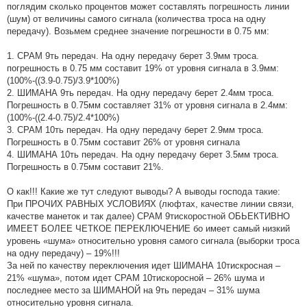
поглядим сколько процентов может составлять погрешность линии
(шум) от величины самого сигнала (количества троса на одну
передачу). Возьмем среднее значение погрешности в 0.75 мм:
1. СРАМ 9ть передач. На одну передачу берет 3.9мм троса.
погрешность в 0.75 мм составит 19% от уровня сигнала в 3.9мм:
(100%-((3.9-0.75)/3.9*100%)
2. ШИМАНА 9ть передач. На одну передачу берет 2.4мм троса.
Погрешность в 0.75мм составляет 31% от уровня сигнала в 2.4мм:
(100%-((2.4-0.75)/2.4*100%)
3. СРАМ 10ть передач. На одну передачу берет 2.9мм троса.
Погрешность в 0.75мм составит 26% от уровня сигнала
4. ШИМАНА 10ть передач. На одну передачу берет 3.5мм троса.
Погрешность в 0.75мм составит 21%.
О как!!! Какие же тут следуют выводы? А выводы господа такие:
При ПРОЧИХ РАВНЫХ УСЛОВИЯХ (люфтах, качестве линии связи,
качестве манеток и так далее) СРАМ 9тискоростной ОБЬЕКТИВНО
ИМЕЕТ БОЛЕЕ ЧЕТКОЕ ПЕРЕКЛЮЧЕНИЕ бо имеет самый низкий
уровень «шума» относительно уровня самого сигнала (выборки троса
на одну передачу) – 19%!!!
За ней по качеству переключения идет ШИМАНА 10тискросная –
21% «шума», потом идет СРАМ 10тискоросной – 26% шума и
последнее место за ШИМАНОЙ на 9ть передач – 31% шума
относительно уровня сигнала.