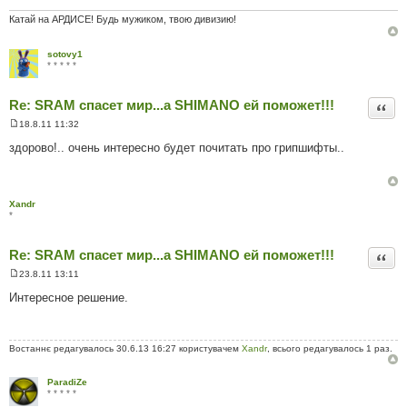
м
л
Катай на АРДИСЕ! Будь мужиком, твою дивизию!
е
н
н
sotovy1
я
* * * * *
Re: SRAM спасет мир...а SHIMANO ей поможет!!!
Цита
18.8.11 11:32
П
о
здорово!.. очень интересно будет почитать про грипшифты..
в
і
д
о
м
Xandr
л
*
е
н
н
Re: SRAM спасет мир...а SHIMANO ей поможет!!!
я
Цита
23.8.11 13:11
П
о
Интересное решение.
в
і
д
о
м
Востаннє редагувалось 30.6.13 16:27 користувачем
Xandr
, всього редагувалось 1 раз.
л
е
н
ParadiZe
н
* * * * *
я