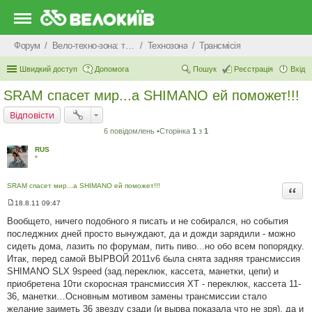
Форум
Вело-техно-зона: технічні питання та консультації
Технозона
Трансмісія
Швидкий доступ
Допомога
Пошук
Реєстрація
Вхід
SRAM спасет мир...а SHIMANO ей поможет!!!
Відповісти
6 повідомлень •Сторінка
1
з
1
RUS
*
SRAM спасет мир...а SHIMANO ей поможет!!!
Цита
18.8.11 09:47
П
о
Вообщето, ничего подобного я писать и не собирался, но события
в
последжних дней просто вынуждают, да и дожди зарядили - можно
і
д
сидеть дома, лазить по форумам, пить пиво...но обо всем попорядку.
о
Итак, перед самой ВЫРВОЙ 2011v6 была снята задняя трансмиссия
м
л
SHIMANO SLX 9speed (зад.переклюк, кассета, манетки, цепи) и
е
приобретена 10ти скоросная трансмиссия XT - переклюк, кассета 11-
н
н
36, манетки…Основным мотивом замены трансмиссии стало
я
желание заиметь 36 звезду сзади (и вырва показала что не зря), да и