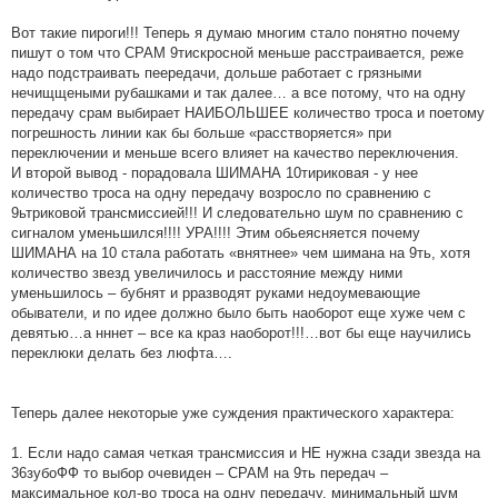
Вот такие пироги!!! Теперь я думаю многим стало понятно почему
пишут о том что СРАМ 9тискросной меньше расстраивается, реже
надо подстраивать пеередачи, дольше работает с грязными
нечищщеными рубашками и так далее… а все потому, что на одну
передачу срам выбирает НАИБОЛЬШЕЕ количество троса и поетому
погрешность линии как бы больше «расстворяется» при
переключении и меньше всего влияет на качество переключения.
И второй вывод - порадовала ШИМАНА 10тириковая - у нее
количество троса на одну передачу возросло по сравнению с
9ьтриковой трансмиссией!!! И следовательно шум по сравнению с
сигналом уменьшился!!!! УРА!!!! Этим обьеясняется почему
ШИМАНА на 10 стала работать «внятнее» чем шимана на 9ть, хотя
количество звезд увеличилось и расстояние между ними
уменьшилось – бубнят и рразводят руками недоумевающие
обыватели, и по идее должно было быть наоборот еще хуже чем с
девятью…а нннет – все ка краз наоборот!!!…вот бы еще научились
переклюки делать без люфта….
Теперь далее некоторые уже суждения практического характера:
1. Если надо самая четкая трансмиссия и НЕ нужна сзади звезда на
36зубоФФ то выбор очевиден – СРАМ на 9ть передач –
максимальное кол-во троса на одну передачу, минимальный шум