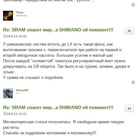
Trion
*********
Re: SRAM спасет мир...а SHIMANO ей поможет!!!
Цита
18.8.11 10:42
П
о
У шимановских систем вплоть до LX есть такая фича, как
в
вытягивание тросика з. переключателя при работе на первой и
і
д
второй звёздочках кассеты. Большое усилие и малый шаг.
о
После каждой "холмистой" покатухи регулировочный винт нужно
м
л
докручивать на 1/8 оборота. Так было и на турнее, аливио, деоре и
е
элыкс.
н
н
У срама не слышал о подобном.
я
SanyOK
* *
Re: SRAM спасет мир...а SHIMANO ей поможет!!!
Цита
18.8.11 11:01
П
о
Мегаинтересная статья получилась. В свободное время покурю
в
расчеты.
і
д
Спасибо за подробное изложение и математику!!!
о