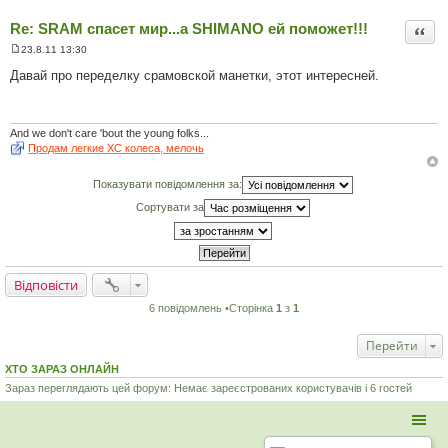
Re: SRAM спасет мир...а SHIMANO ей поможет!!!
Цита
23.8.11 13:30
П
о
Давай про переделку срамовской манетки, этот интересней.
в
і
д
о
м
And we don't care 'bout the young folks...
л
Продам легкие XC колеса, мелочь
е
н
н
Показувати повідомлення за:
я
Сортувати за
Відповісти
6 повідомлень •Сторінка
1
з
1
Перейти
ХТО ЗАРАЗ ОНЛАЙН
Зараз переглядають цей форум: Немає зареєстрованих користувачів і 6 гостей