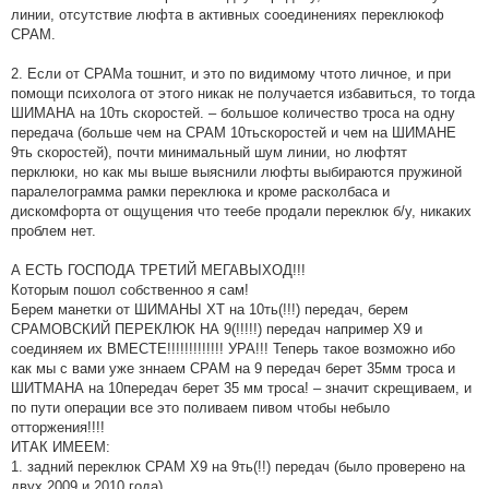
линии, отсутствие люфта в активных сооединениях переклюкоф
СРАМ.
2. Если от СРАМа тошнит, и это по видимому чтото личное, и при
помощи психолога от этого никак не получается избавиться, то тогда
ШИМАНА на 10ть скоростей. – большое количество троса на одну
передача (больше чем на СРАМ 10тьскоростей и чем на ШИМАНЕ
9ть скоростей), почти минимальный шум линии, но люфтят
перклюки, но как мы выше выяснили люфты выбираются пружиной
паралелограмма рамки переклюка и кроме расколбаса и
дискомфорта от ощущения что теебе продали переклюк б/у, никаких
проблем нет.
А ЕСТЬ ГОСПОДА ТРЕТИЙ МЕГАВЫХОД!!!
Которым пошол собственноо я сам!
Берем манетки от ШИМАНЫ XT на 10ть(!!!) передач, берем
СРАМОВСКИЙ ПЕРЕКЛЮК НА 9(!!!!!) передач например X9 и
соединяем их ВМЕСТЕ!!!!!!!!!!!!! УРА!!! Теперь такое возможно ибо
как мы с вами уже зннаем СРАМ на 9 передач берет 35мм троса и
ШИТМАНА на 10передач берет 35 мм троса! – значит скрещиваем, и
по пути операции все это поливаем пивом чтобы небыло
отторжения!!!!
ИТАК ИМЕЕМ:
1. задний переклюк СРАМ Х9 на 9ть(!!) передач (было проверено на
двух 2009 и 2010 года)