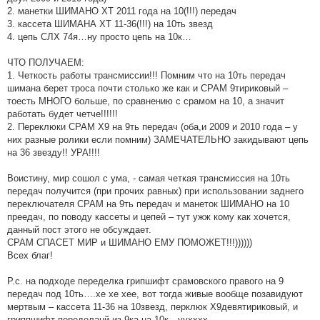
2. манетки ШИМАНО ХТ 2011 года на 10(!!!) передач
3. кассета ШИМАНА ХТ 11-36(!!!) на 10ть звезд
4. цепь СЛХ 74я…ну просто цепь на 10к…
ЧТО ПОЛУЧАЕМ:
1. Четкость работы трансмиссии!!! Помним что на 10ть передач
шимана берет троса почти столько же как и СРАМ 9тириковый –
тоесть МНОГО больше, по сравнению с срамом на 10, а значит
работать будет четче!!!!!!
2. Переклюки СРАМ Х9 на 9ть передач (оба,и 2009 и 2010 года – у
них разные ролики если помним) ЗАМЕЧАТЕЛЬНО закидывают цепь
на 36 звезду!! УРА!!!!
Воистину, мир сошол с ума, - самая четкая трансмиссия на 10ть
передач получится (при прочих равных) при использовании заднего
переключателя СРАМ на 9ть передач и манеток ШИМАНО на 10
преедач, по поводу кассеты и цепей – тут ужж кому как хочется,
данный пост этого не обсуждает.
СРАМ СПАСЕТ МИР и ШИМАНО ЕМУ ПОМОЖЕТ!!!))))))
Всех благ!
Р.с. на подходе переделка грипшифт срамовского правого на 9
передач под 10ть….хе хе хее, вот тогда живые вообще позавидуют
мертвым – кассета 11-36 на 10звезд, перклюк Х9девятириковый, и
гриппшифт переделанй из 9ка на 10к…уухххх….