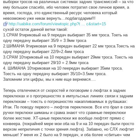
выборки тросов на различных системах задних трансмиссий – за что
ему большое спасибо, ибо человек потратил свое личное время, а
время, господа, это единственный ресурс человека который
невозможно уже никак вернуть…подбагодарим!!!
http://uabike.com/forum/viewtopic.php?t ... c&start=15
сухой остаток данной ветки такой:
1.СРАМ 9тириковый на 9 передач выбирает 35 мм троса. Тоеть на
одну передачу выбирает 35/9 = 3.9мм троса
2.ШИМАНА 9тириковая на 9 передач выбирает 22 мм троса.Тоесть на
одну передачу выбирает 22/9=2.4мм троса
3.СРАМ 10тириковый на 10 передач выбирает 29мм троса. Тоесть на
одну передачу выбирает 29/10 = 2.9мм троса
4. ШИМАНА 10тириковая на 10 пеередач выбирает 35мм троса.
Тоесть на одну передачу выбирает 35/10=3.5мм троса.
Запомним эти цифры, мы к ним еще вернемся….
Теперь отвлечемся от скоростей и поговорим о люфтах в задних
переклюках и о прогрешностях в импульсных линиях связи к задним
переклюкам – тоесть о погрешностях накапливаемых в рубашках:
Итак. По поводу первого – люфтов переклюков. Все кто брал в свои
ручки перклюки шиманы и срама знают что срамные пеереклюки
более жесткие. ХТ-шные переклюки же вообще люфтят прямо с
конвеера. (покрайней мере мои оба на 9 и на 10 передач были просто
верхом неприличия с точки зрения люфта). Забавно, но СЛХ люфтит
меньше! У меня их 2 было на 9 передач, и оба более «сбитые» чем