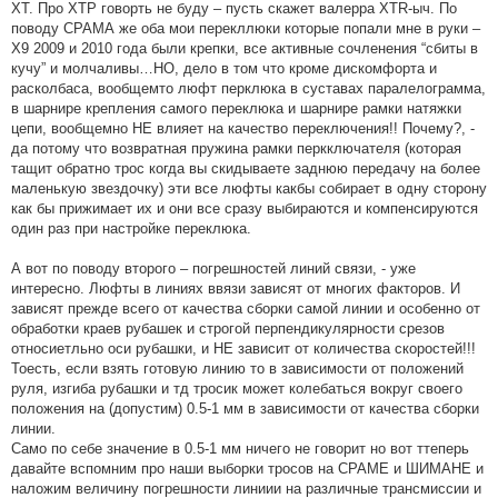
ХТ. Про ХТР говорть не буду – пусть скажет валерра XTR-ыч. По
поводу СРАМА же оба мои перекллюки которые попали мне в руки –
X9 2009 и 2010 года были крепки, все активные сочленения “сбиты в
кучу” и молчаливы…НО, дело в том что кроме дискомфорта и
расколбаса, вообщемто люфт перклюка в суставах паралелограмма,
в шарнире крепления самого переклюка и шарнире рамки натяжки
цепи, вообщемно НЕ влияет на качество переключения!! Почему?, -
да потому что возвратная пружина рамки перкключателя (которая
тащит обратно трос когда вы скидываете заднюю передачу на более
маленькую звездочку) эти все люфты какбы собирает в одну сторону
как бы прижимает их и они все сразу выбираются и компенсируются
один раз при настройке переклюка.
А вот по поводу второго – погрешностей линий связи, - уже
интересно. Люфты в линиях ввязи зависят от многих факторов. И
зависят прежде всего от качества сборки самой линии и особенно от
обработки краев рубашек и строгой перпендикулярности срезов
относиетльно оси рубашки, и НЕ зависит от количества скоростей!!!
Тоесть, если взять готовую линию то в зависимости от положений
руля, изгиба рубашки и тд тросик может колебаться вокруг своего
положения на (допустим) 0.5-1 мм в зависимости от качества сборки
линии.
Само по себе значение в 0.5-1 мм ничего не говорит но вот ттеперь
давайте вспомним про наши выборки тросов на СРАМЕ и ШИМАНЕ и
наложим величину погрешности линиии на различные трансмиссии и