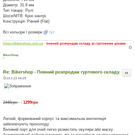
Діаметр: 31.8 мм
Тип товару: Рулі
Шосе/МТВ: Крос-кантрі
Конструкція: Рівний (Flat)
Всі кольори \ розміри
тут
https://bikershop.com.ua
-
повний розпродаж складу за гуртовими цінами
BikerShop
*
Re: Bikershop - Повний розпродаж гуртового складу.
Цита
13.1.22 04:25
П
о
в
і
д
о
2446грн
- -
1299грн
м
л
е
н
н
Легкий, формований корпус та максимальна вентиляція
я
забезпечують прохолоду
Великий порт для очей легко розмістить окуляри або маску
Антимікробний лайнер відводить піт та відстібається при натисканні