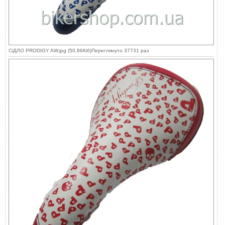
СіДЛО PRODIGY AW.jpg (50.86Кіб)Переглянуто 37731 раз