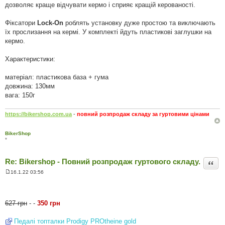
дозволяє краще відчувати кермо і сприяє кращій керованості.
Фіксатори
Lock-On
роблять установку дуже простою та виключають
їх прослизання на кермі. У комплекті йдуть пластикові заглушки на
кермо.
Характеристики:
матеріал: пластикова база + гума
довжина: 130мм
вага: 150г
https://bikershop.com.ua
-
повний розпродаж складу за гуртовими цінами
BikerShop
*
Re: Bikershop - Повний розпродаж гуртового складу.
Цита
16.1.22 03:56
П
о
в
і
д
627 грн
- -
350 грн
о
м
л
Педалі топталки Prodigy PROtheine gold
е