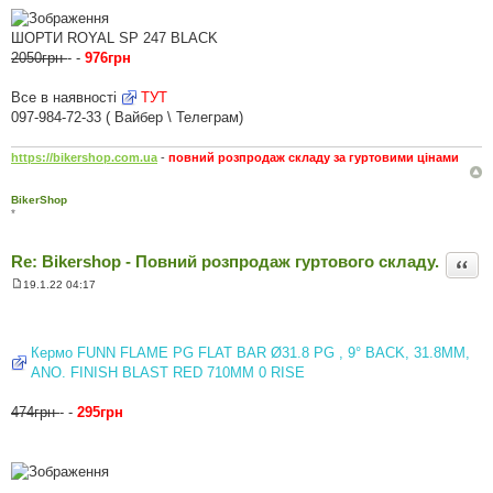
ШОРТИ ROYAL SP 247 BLACK
2050грн
- -
976грн
Все в наявності
ТУТ
097-984-72-33 ( Вайбер \ Телеграм)
https://bikershop.com.ua
-
повний розпродаж складу за гуртовими цінами
BikerShop
*
Re: Bikershop - Повний розпродаж гуртового складу.
Цита
19.1.22 04:17
П
о
в
і
д
Кермо FUNN FLAME PG FLAT BAR Ø31.8 PG , 9° BACK, 31.8MM,
о
ANO. FINISH BLAST RED 710MM 0 RISE
м
л
е
474грн
- -
295грн
н
н
я