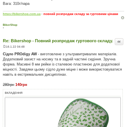
Вага: 310г/пара
https://bikershop.com.ua
-
повний розпродаж складу за гуртовими цінами
BikerShop
*
Re: Bikershop - Повний розпродаж гуртового складу.
Цита
16.1.22 04:48
П
о
Сідло PROdigy AW
- виготовлене з ультравитривалих матеріалів.
в
Додатковий захист на носику та в задній частині сидіння. Зручна
і
д
форма. Масивні 8 мм рейки із сталевою пластиною для додаткової
о
міцності. Завдяки цьому сідло дуже міцне і може використовуватися
м
л
навіть в екстремальних дисциплінах.
е
н
н
280грн
140грн
я
ВКЛАДЕННЯ