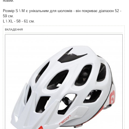
новий.
Розмір S \ M є унікальним для шоломів - він покриває діапазон 52 -
59 см.
L \ XL - 58 - 61 см.
ВКЛАДЕННЯ