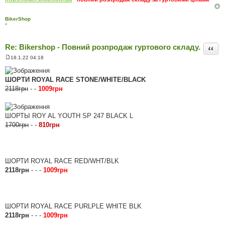
BikerShop
*
Re: Bikershop - Повний розпродаж гуртового складу.
Цита
18.1.22 04:18
П
о
в
ШОРТИ ROYAL RACE STONE/WHITE/BLACK
і
д
2118грн
- -
1009грн
о
м
л
е
ШОРТЫ ROY AL YOUTH SP 247 BLACK L
н
н
1700грн
- -
810грн
я
ШОРТИ ROYAL RACE RED/WHT/BLK
2118грн
- - -
1009грн
ШОРТИ ROYAL RACE PURLPLE WHITE BLK
2118грн
- - -
1009грн