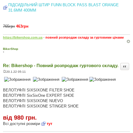
ПІДСИДІЛЬНИЙ ШТИР FUNN BLOCK PASS BLAST ORANGE
31.6MM 400MM
765грн
463грн
https://bikershop.com.ua
-
повний розпродаж складу за гуртовими цінами
BikerShop
*
Re: Bikershop - Повний розпродаж гуртового складу.
Цита
20.1.22 05:11
П
о
в
і
д
ВЕЛОТУФЛІ SIXSIXONE FILTER SHOE
о
ВЕЛОТУФЛІ SixSixOne EXPERT SHOE
м
л
ВЕЛОТУФЛІ SIXSIXONE NUEVO
е
ВЕЛОТУФЛІ SIXSIXONE STINGER SHOE
н
н
я
від 980 грн.
Всі доступні розміри
тут