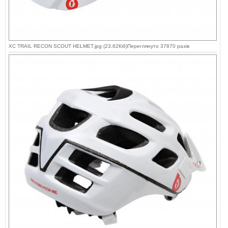
XC TRAIL RECON SCOUT HELMET.jpg (23.62Кіб)Переглянуто 37870 разів