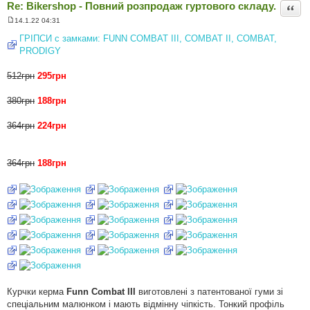
Re: Bikershop - Повний розпродаж гуртового складу.
Цита
14.1.22 04:31
П
о
ГРІПСИ с замками: FUNN COMBAT III, COMBAT II, COMBAT,
в
PRODIGY
і
д
о
512грн
295грн
м
л
е
380грн
188грн
н
н
я
364грн
224грн
364грн
188грн
Курчки керма
Funn Combat III
виготовлені з патентованої гуми зі
спеціальним малюнком і мають відмінну чіпкість. Тонкий профіль