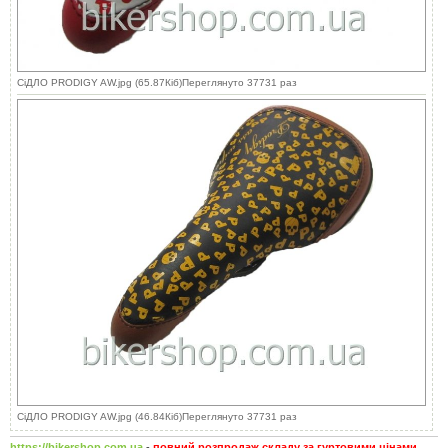
СіДЛО PRODIGY AW.jpg (65.87Кіб)Переглянуто 37731 раз
СіДЛО PRODIGY AW.jpg (46.84Кіб)Переглянуто 37731 раз
https://bikershop.com.ua
-
повний розпродаж складу за гуртовими цінами