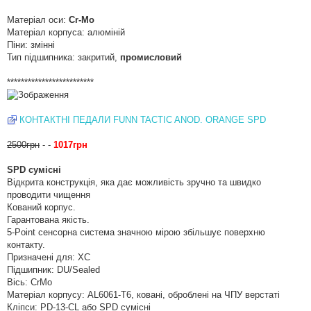
н
н
Матеріал оси:
Cr-Mo
я
Матеріал корпуса: алюміній
Піни: змінні
Тип підшипника: закритий,
промисловий
*************************
КОНТАКТНІ ПЕДАЛИ FUNN TACTIC ANOD. ORANGE SPD
2500грн
- -
1017грн
SPD сумісні
Відкрита конструкція, яка дає можливість зручно та швидко
проводити чищення
Кований корпус.
Гарантована якість.
5-Point сенсорна система значною мірою збільшує поверхню
контакту.
Призначені для: XC
Підшипник: DU/Sealed
Вісь: CrMo
Матеріал корпусу: AL6061-T6, ковані, оброблені на ЧПУ верстаті
Кліпси: PD-13-CL або SPD сумісні