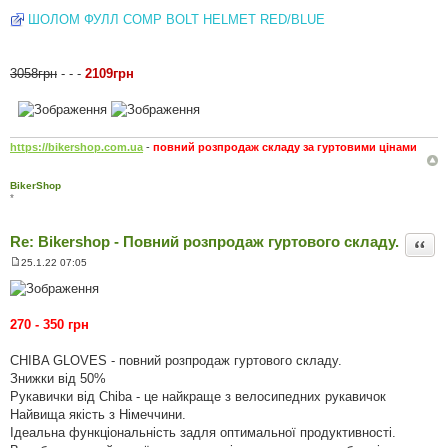
П
о
ШОЛОМ ФУЛЛ COMP BOLT HELMET RED/BLUE
в
і
д
о
3058грн
- - -
2109грн
м
л
е
н
н
я
https://bikershop.com.ua
-
повний розпродаж складу за гуртовими цінами
BikerShop
*
Re: Bikershop - Повний розпродаж гуртового складу.
Цита
25.1.22 07:05
П
о
в
і
д
270 - 350 грн
о
м
л
CHIBA GLOVES - повний розпродаж гуртового складу.
е
Знижки від 50%
н
н
Рукавички від Chiba - це найкраще з велосипедних рукавичок
я
Найвища якість з Німеччини.
Ідеальна функціональність задля оптимальної продуктивності.