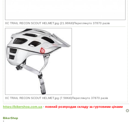
XC TRAIL RECON SCOUT HELMET.jpg (21.96Кіб)Переглянуто 37870 разів
XC TRAIL RECON SCOUT HELMET.jpg (7.58Кіб)Переглянуто 37870 разів
https://bikershop.com.ua
-
повний розпродаж складу за гуртовими цінами
BikerShop
*