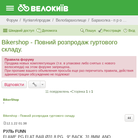
Форум
Купівля\продаж
Велобарахолище
Барахолка - п р о д а ж
Швидкий доступ
Допомога
Пошук
Реєстрація
Вхід
Bikershop - Повний розпродаж гуртового
складу.
Правила форуму
Продажа новых комплектующих (т.е. в упаковке либо снятых с нового
велосипеда) на этом форуме запрещена..
При пропаже вашего объявления просьба еще раз перечитать правила, действия
администрации обсуждению не подлежат
Відповісти
11 повідомлень •Сторінка
1
з
1
BikerShop
*
Bikershop - Повний розпродаж гуртового складу.
Цита
12.1.22 01:38
П
о
РУЛЬ FUNN
в
FLAME PG FLAT BAR Ø31.8 PG , 9° BACK, 31.8MM, ANO.
і