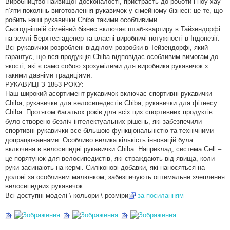
Виробництво найвищої досконалості, пристрасть до роботи і ноу-хау
п’яти поколінь виготовлення рукавичок у сімейному бізнесі: це те, що
робить наші рукавички Chiba такими особливими.
Сьогоднішній сімейний бізнес включає штаб-квартиру в Тайзендорфі
на землі Берхтесгаденер та власні виробничі потужності в Індонезії.
Всі рукавички розроблені відділом розробки в Тейзендорфі, який
гарантує, що вся продукція Chiba відповідає особливим вимогам до
якості, які є само собою зрозумілими для виробника рукавичок з
такими давніми традиціями.
РУКАВИЦІ З 1853 РОКУ:
Наш широкий асортимент рукавичок включає спортивні рукавички
Chiba, рукавички для велосипедистів Chiba, рукавички для фітнесу
Chiba. Протягом багатьох років для всіх цих спортивних продуктів
було створено безліч інтелектуальних рішень, які забезпечили
спортивні рукавички все більшою функціональністю та технічними
допрацюваннями. Особливо велика кількість інновацій була
включена в велосипедні рукавички Chiba. Наприклад, система Gell –
це порятунок для велосипедистів, які страждають від явища, коли
руки засинають на кермі. Силіконові добавки, які наносяться на
долоні за особливим малюнком, забезпечують оптимальне зчеплення
велосипедних рукавичок.
Всі доступні моделі \ кольори \ розміри
за посиланням