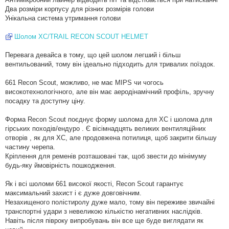
Два розміри корпусу для різних розмірів голови
Унікальна система утримання голови
Шолом XC/TRAIL RECON SCOUT HELMET
Перевага девайса в тому, що цей шолом легший і більш
вентильований, тому він ідеально підходить для тривалих поїздок.
661 Recon Scout, можливо, не має MIPS чи чогось
високотехнологічного, але він має аеродінамічний профіль, зручну
посадку та доступну ціну.
Форма Recon Scout поєднує форму шолома для XC і шолома для
гірських походів/ендуро . Є вісімнадцять великих вентиляційних
отворів , як для XC, але продовжена потилиця, щоб закрити більшу
частину черепа.
Кріплення для ременів розташовані так, щоб звести до мінімуму
будь-яку ймовірність пошкодження.
Як і всі шоломи 661 високої якості, Recon Scout гарантує
максимальний захист і є дуже довговічним.
Незахищеного полістиролу дуже мало, тому він переживе звичайні
транспортні удари з невеликою кількістю негативних наслідків.
Навіть після півроку випробувань він все ще буде виглядати як