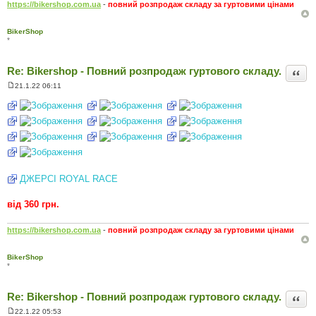
https://bikershop.com.ua
-
повний розпродаж складу за гуртовими цінами
BikerShop
*
Re: Bikershop - Повний розпродаж гуртового складу.
Цита
21.1.22 06:11
П
о
в
і
д
о
м
л
е
н
н
ДЖЕРСІ ROYAL RACE
я
від 360 грн.
https://bikershop.com.ua
-
повний розпродаж складу за гуртовими цінами
BikerShop
*
Re: Bikershop - Повний розпродаж гуртового складу.
Цита
22.1.22 05:53