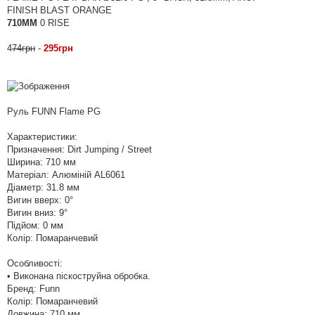
д
FINISH BLAST ORANGE
о
710MM
0 RISE
м
л
е
4
74грн
-
295грн
н
н
я
Руль FUNN Flame PG
Характеристики:
Призначення: Dirt Jumping / Street
Ширина: 710 мм
Матеріал: Алюміній AL6061
Діаметр: 31.8 мм
Вигин вверх: 0°
Вигин вниз: 9°
Підйом: 0 мм
Колір: Помаранчевий
Особливості:
• Виконана піскоструйна обробка.
Бренд: Funn
Колір: Помаранчевий
Довжина: 710 мм