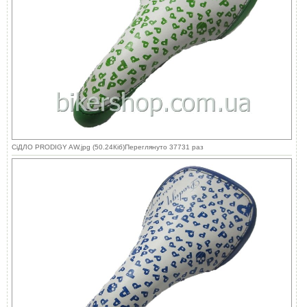
СіДЛО PRODIGY AW.jpg (50.24Кіб)Переглянуто 37731 раз