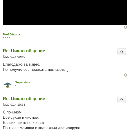
Pro100stata
* * * *
Re: Цикло-общение
Цита
22.9.14 09:40
П
о
Благодарю за видео.
в
Не получилось приехать поглазеть (
і
д
о
м
Supervisor
л
*
е
н
н
Re: Цикло-общение
я
Цита
22.9.14 15:53
П
о
С почином!
в
Все сухие и чистые.
і
д
Баники никто не хопает.
о
По трасе мамаши с колясками дифилируют.
м