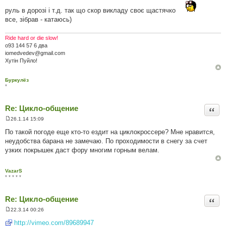
л
е
руль в дорозі і т.д. так що скор викладу своє щастячко
н
все, зібрав - катаюсь)
н
я
Ride hard or die slow!
о93 144 57 6 два
iomedvedev@gmail.com
Хутін Пуйло!
Буркулёз
*
Re: Цикло-общение
Цита
26.1.14 15:09
П
о
По такой погоде еще кто-то ездит на циклокроссере? Мне нравится,
в
неудобства барана не замечаю. По проходимости в снегу за счет
і
д
узких покрышек даст фору многим горным велам.
о
м
л
VazarS
е
* * * * *
н
н
я
Re: Цикло-общение
Цита
22.3.14 00:26
П
о
http://vimeo.com/89689947