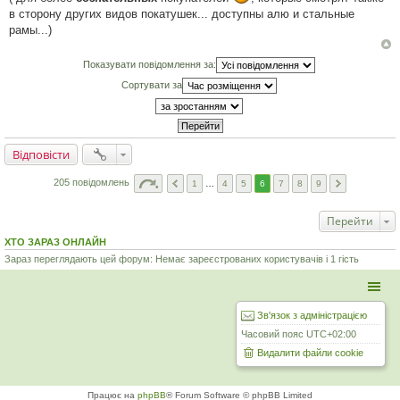
в сторону других видов покатушек... доступны алю и стальные
рамы...)
Показувати повідомлення за:
Сортувати за
Відповісти
205 повідомлень
1
…
4
5
6
7
8
9
Перейти
ХТО ЗАРАЗ ОНЛАЙН
Зараз переглядають цей форум: Немає зареєстрованих користувачів і 1 гість
Зв'язок з адміністрацією
Часовий пояс
UTC+02:00
Видалити файли cookie
Працює на
phpBB
® Forum Software © phpBB Limited