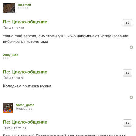
л
mr.smith
е
* * * * *
н
н
я
Re: Цикло-общение
Цита
8.4.13 17:01
П
о
точно road версия, симптомы уж шибко напоминают использование
в
вибряков с пистолетами
і
д
о
м
Andy_Bad
л
* * *
е
н
н
Re: Цикло-общение
я
Цита
8.4.13 20:36
П
о
Колодкам притирка нужна
в
і
д
о
м
Anton_gotos
л
Модератор
е
н
н
Re: Цикло-общение
я
Цита
12.4.13 21:52
П
о