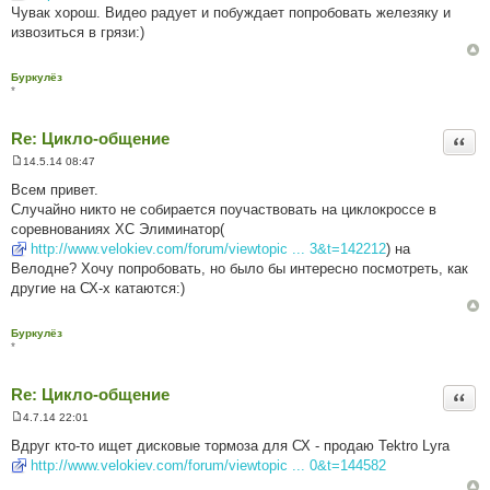
в
Чувак хорош. Видео радует и побуждает попробовать железяку и
і
д
извозиться в грязи:)
о
м
л
Буркулёз
е
*
н
н
я
Re: Цикло-общение
Цита
14.5.14 08:47
П
о
Всем привет.
в
Случайно никто не собирается поучаствовать на циклокроссе в
і
д
соревнованиях ХС Элиминатор(
о
http://www.velokiev.com/forum/viewtopic ... 3&t=142212
) на
м
л
Велодне? Хочу попробовать, но было бы интересно посмотреть, как
е
другие на СХ-х катаются:)
н
н
я
Буркулёз
*
Re: Цикло-общение
Цита
4.7.14 22:01
П
о
Вдруг кто-то ищет дисковые тормоза для СХ - продаю Tektro Lyra
в
http://www.velokiev.com/forum/viewtopic ... 0&t=144582
і
д