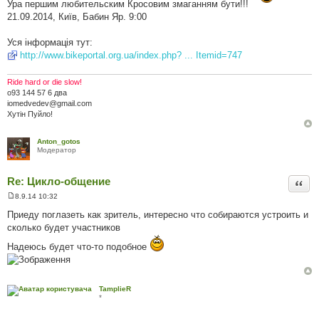
Ура першим любительским Кросовим змаганням бути!!!
і
21.09.2014, Київ, Бабин Яр. 9:00
д
о
м
Уся інформація тут:
л
е
http://www.bikeportal.org.ua/index.php? ... Itemid=747
н
н
я
Ride hard or die slow!
о93 144 57 6 два
iomedvedev@gmail.com
Хутін Пуйло!
Anton_gotos
Модератор
Re: Цикло-общение
Цита
8.9.14 10:32
П
о
Приеду поглазеть как зритель, интересно что собираются устроить и
в
сколько будет участников
і
д
Надеюсь будет что-то подобное
о
м
л
е
н
н
TamplieR
я
*