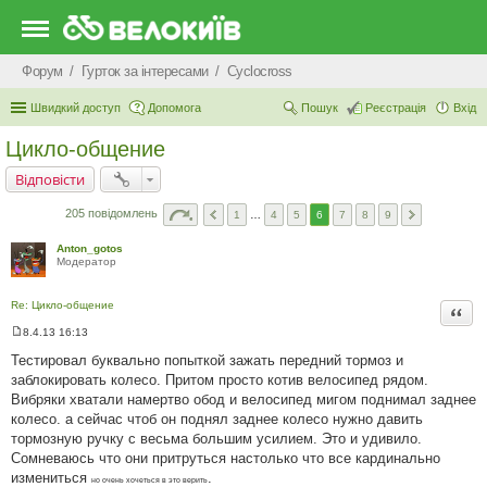
Форум
Гурток за інтересами
Cyclocross
Швидкий доступ
Допомога
Пошук
Реєстрація
Вхід
Цикло-общение
Відповісти
205 повідомлень
1
…
4
5
6
7
8
9
Anton_gotos
Модератор
Re: Цикло-общение
Цита
8.4.13 16:13
П
о
Тестировал буквально попыткой зажать передний тормоз и
в
заблокировать колесо. Притом просто котив велосипед рядом.
і
д
Вибряки хватали намертво обод и велосипед мигом поднимал заднее
о
колесо. а сейчас чтоб он поднял заднее колесо нужно давить
м
л
тормозную ручку с весьма большим усилием. Это и удивило.
е
Сомневаюсь что они притруться настолько что все кардинально
н
н
измениться
.
но очень хочеться в это верить
я