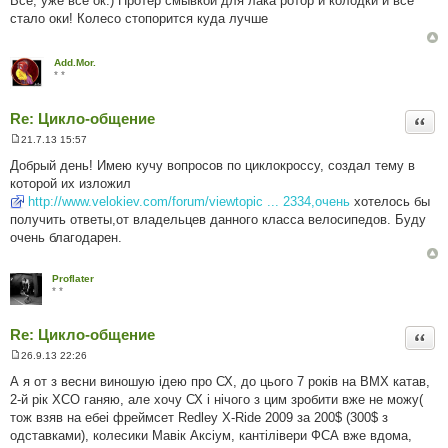
Все, уже все ок:) Протер смывкой для лака ротор и колодки и все
в
стало оки! Колесо стопорится куда лучше
і
д
о
м
Add.Mor.
л
* *
е
н
н
Re: Цикло-общение
я
Цита
21.7.13 15:57
П
о
Добрый день! Имею кучу вопросов по циклокроссу, создал тему в
в
которой их изложил
і
д
http://www.velokiev.com/forum/viewtopic ... 2334,очень
хотелось бы
о
получить ответы,от владельцев данного класса велосипедов. Буду
м
л
очень благодарен.
е
н
н
Proflater
я
* *
Re: Цикло-общение
Цита
26.9.13 22:26
П
о
А я от з весни виношую ідею про СХ, до цього 7 років на ВМХ катав,
в
2-й рік ХСО ганяю, але хочу СХ і нічого з цим зробити вже не можу(
і
д
тож взяв на ебеі фреймсет Redley X-Ride 2009 за 200$ (300$ з
о
одставками), колесики Мавік Аксіум, кантілівери ФСА вже вдома,
м