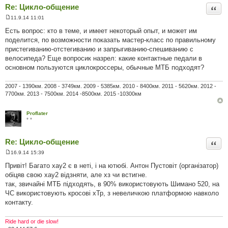
Re: Цикло-общение
Цита
11.9.14 11:01
П
о
Есть вопрос: кто в теме, и имеет некоторый опыт, и может им
в
поделится, по возможности показать мастер-класс по правильному
і
д
пристегиванию-отстегиванию и запрыгиванию-спешиванию с
о
велосипеда? Еще вопросик назрел: какие контактные педали в
м
л
основном пользуются циклокроссеры, обычные МТБ подходят?
е
н
н
2007 - 1390км. 2008 - 3749км. 2009 - 5385км. 2010 - 8400км. 2011 - 5620км. 2012 -
я
7700км. 2013 - 7500км. 2014 -8500км. 2015 -10300км
Proflater
* *
Re: Цикло-общение
Цита
16.9.14 15:39
П
о
Привіт! Багато хау2 є в неті, і на ютюбі. Антон Пустовіт (організатор)
в
обіцяв свою хау2 відзняти, але хз чи встигне.
і
д
так, звичайні МТБ підходять, в 90% використовують Шимано 520, на
о
ЧС використовують кросові хТр, з невеличкою платформою навколо
м
л
контакту.
е
н
н
Ride hard or die slow!
я