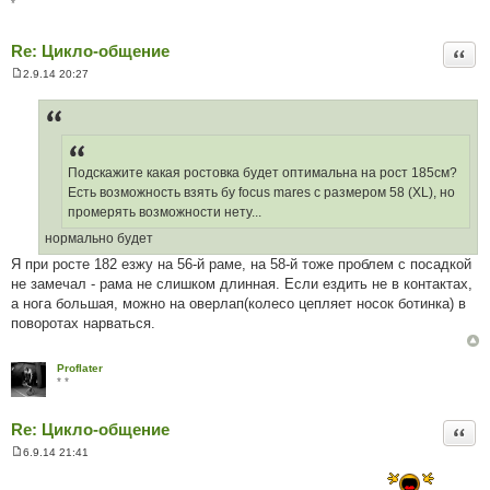
*
Re: Цикло-общение
Цита
2.9.14 20:27
П
о
в
і
д
о
м
Подскажите какая ростовка будет оптимальна на рост 185см?
л
е
Есть возможность взять бу focus mares с размером 58 (XL), но
н
промерять возможности нету...
н
я
нормально будет
Я при росте 182 езжу на 56-й раме, на 58-й тоже проблем с посадкой
не замечал - рама не слишком длинная. Если ездить не в контактах,
а нога большая, можно на оверлап(колесо цепляет носок ботинка) в
поворотах нарваться.
Proflater
* *
Re: Цикло-общение
Цита
6.9.14 21:41
П
о
в