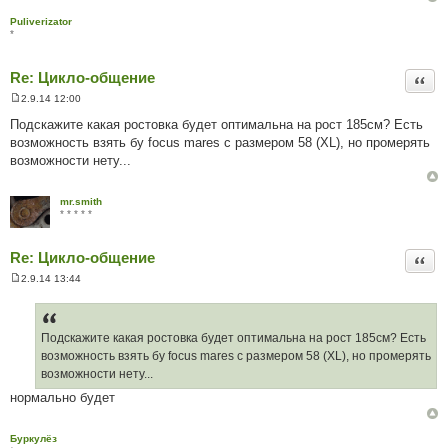
о
м
Puliverizator
л
*
е
н
н
Re: Цикло-общение
я
Цита
2.9.14 12:00
П
о
Подскажите какая ростовка будет оптимальна на рост 185см? Есть
в
возможность взять бу focus mares с размером 58 (XL), но промерять
і
д
возможности нету...
о
м
л
mr.smith
е
* * * * *
н
н
я
Re: Цикло-общение
Цита
2.9.14 13:44
П
о
в
і
д
Подскажите какая ростовка будет оптимальна на рост 185см? Есть
о
возможность взять бу focus mares с размером 58 (XL), но промерять
м
л
возможности нету...
е
нормально будет
н
н
я
Буркулёз