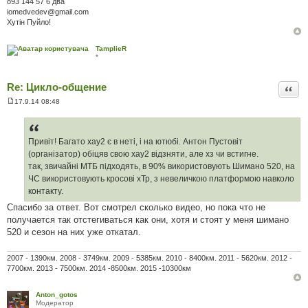
о93 144 57 6 два
iomedvedev@gmail.com
Хутін Пуйло!
TamplieR
*
Re: Цикло-общение
Цита
17.9.14 08:48
П
о
в
і
д
Привіт! Багато хау2 є в неті, і на ютюбі. Антон Пустовіт
о
(організатор) обіцяв свою хау2 відзняти, але хз чи встигне.
м
л
так, звичайні МТБ підходять, в 90% використовують Шимано 520, на
е
ЧС використовують кросові хТр, з невеличкою платформою навколо
н
н
контакту.
я
Спасибо за ответ. Вот смотрел сколько видео, но пока что не
получается так отстегиваться как они, хотя и стоят у меня шимано
520 и сезон на них уже откатал.
2007 - 1390км. 2008 - 3749км. 2009 - 5385км. 2010 - 8400км. 2011 - 5620км. 2012 -
7700км. 2013 - 7500км. 2014 -8500км. 2015 -10300км
Anton_gotos
Модератор