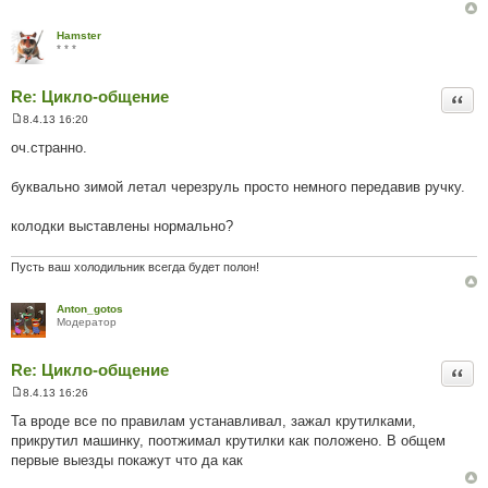
Hamster
* * *
Re: Цикло-общение
Цита
8.4.13 16:20
П
о
оч.странно.
в
і
д
буквально зимой летал черезруль просто немного передавив ручку.
о
м
л
колодки выставлены нормально?
е
н
н
Пусть ваш холодильник всегда будет полон!
я
Anton_gotos
Модератор
Re: Цикло-общение
Цита
8.4.13 16:26
П
о
Та вроде все по правилам устанавливал, зажал крутилками,
в
прикрутил машинку, поотжимал крутилки как положено. В общем
і
д
первые выезды покажут что да как
о
м