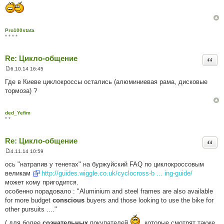
л
е
н
н
я
Pro100stata
* * * *
Re: Цикло-общение
Цита
6.10.14 16:45
П
о
Где в Киеве циклокроссы остались (алюминиевая рама, дисковые
в
тормоза) ?
і
д
о
м
ded_Yefim
л
* *
е
н
н
Re: Цикло-общение
я
Цита
4.11.14 10:59
П
о
ось "натрапив у тенетах" на буржуйский FAQ по циклокроссовым
в
великам
http://guides.wiggle.co.uk/cyclocross-b ... ing-guide/
і
д
может кому пригодится.
о
особенно порадовало : "Aluminium and steel frames are also available
м
л
for more budget
conscious
buyers and those looking to use the bike for
е
other pursuits ...."
н
н
( для более
я
сознательных
покупателей
, которые смотрят также