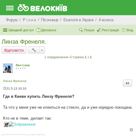
Форум
Р i з н е
Пісочниця
Екологiя в Україні
4 колеса
Швидкий доступ
Допомога
Пошук
Реєстрація
Вхід
Линза Френеля.
Відповісти
1 повідомлення •Сторінка
1
з
1
Den Luna
* * * * *
Линза Френеля.
Цита
21.5.13 10:10
П
о
Где в Киеве купить Линзу Френеля?
в
і
д
Та что у меня уже не клеиться на стекло, да и уже изрядно покоцана.
о
м
л
Кто не в теме, делает так:
е
н
н
я