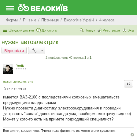
Форум
Р i з н е
Пісочниця
Екологiя в Україні
4 колеса
Швидкий доступ
Допомога
Пошук
Реєстрація
Вхід
нужен автоэлектрик
Відповісти
2 повідомлень •Сторінка
1
з
1
Yorik
* * * * *
нужен автоэлектрик
Цита
17.7.13 23:41
П
о
имеется ВАЗ-2106 с последствиями колхозных вмешательств
в
предыдущими владельцами.
і
д
Нужно провести диагностику электрооборудования и проводки
о
,устранять "сопли",довести все до ума, вообщем электрику виднее)
м
л
Может у кого-то есть на примете подходящий специалист?
е
н
н
Все фигня, кроме пчел. Пчелы тоже фигня, но их много и они кусаются.
я