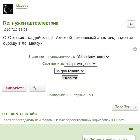
Maestro
*********
Re: нужен автоэлектрик
Цита
19.7.13 18:53
П
о
СТО красногвардейская, 3, Алексей, вменяемый электрик, надо тел-
в
сброшу в лс, маякуй
і
д
о
м
Показувати повідомлення за:
л
е
Сортувати за
н
н
я
Відповісти
2 повідомлень •Сторінка
1
з
1
Перейти
ХТО ЗАРАЗ ОНЛАЙН
Зараз переглядають цей форум: Немає зареєстрованих користувачів і 1 гість
Зв'язок з адміністрацією