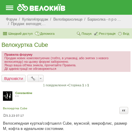
Форум
Купівля\продаж
Велобарахолище
Барахолка - п р о д а ж
Продам: велоодяг, взуття, захист, шоломи, велоокуляри
Швидкий доступ
Допомога
Пошук
Реєстрація
Вхід
Велокуртка Cube
Правила форуму
Продаж нових комплектуючих (тобто, в упаковці, або знятих з нового
велосипеду) на цьому форумі заборонено.
Якщо ваша об'ява зникла, прочитайте Правила.
Дії адміністрації не обговорюються
Відповісти
1 повідомлення •Сторінка
1
з
1
Constantine
* *
Велокуртка Cube
Цита
5.3.23 07:17
П
о
Велосипедная куртка/софтшелл Cube, мужской, микрофлис, размер
в
М, кофта в идеальном состоянии.
і