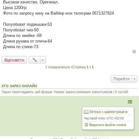
д
Высокое качество. Оригинал.
о
Цена 1200гр.
м
л
Фото по запросу кину на Вайбер или телеграм 0671327824
е
н
н
Полуобхват подмышки-53
я
Полуобхват низ-50
Длина по змейке -68
Длина рукава от плеча-64
Длина по спине-73
Відповісти
1 повідомлення •Сторінка
1
з
1
Перейти
ХТО ЗАРАЗ ОНЛАЙН
Зараз переглядають цей форум: Немає зареєстрованих користувачів і 3 гостей
Зв'язок з адміністрацією
Часовий пояс
UTC+02:00
Видалити файли cookie