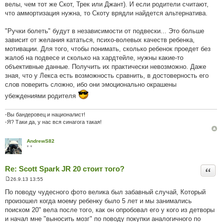
велы, чем тот же Скот, Трек или Джант). И если родители считают,
что аммортизация нужна, то Скоту врядли найдется альтернатива.
"Ручки болеть" будут в независимости от подвески... Это больше
зависит от желания кататься, психо-волевых качеств ребенка,
мотивации. Для того, чтобы понимать, сколько ребенок проедет без
жалоб на подвесе и сколько на хардтейле, нужны какие-то
объективные данные. Получить их практически невозможно. Даже
зная, что у Лекса есть возможность сравнить, в достоверность его
слов поверить сложно, ибо они эмоционально окрашены
убеждениями родителя
-Вы бандеровец и националист!
-Я? Таки да, у нас вся синагога такая!
AndrewS82
* *
Re: Scott Spark JR 20 стоит того?
Цита
26.9.13 13:55
П
о
По поводу чудесного фото велика был забавный случай, Который
в
произошел когда моему ребенку было 5 лет и мы занимались
і
д
поиском 20" вела после того, как он опробовал его у кого из детворы
о
и начал мне "выносить мозг" по поводу покупки аналогичного по
м