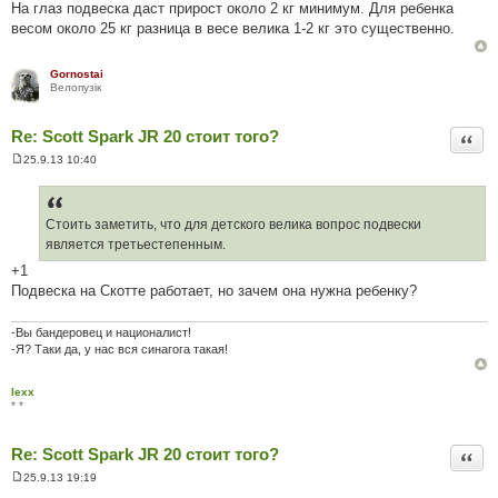
На глаз подвеска даст прирост около 2 кг минимум. Для ребенка
н
н
весом около 25 кг разница в весе велика 1-2 кг это существенно.
я
Gornostai
Велопузiк
Re: Scott Spark JR 20 стоит того?
Цита
25.9.13 10:40
П
о
в
і
д
Стоить заметить, что для детского велика вопрос подвески
о
является третьестепенным.
м
л
+1
е
Подвеска на Скотте работает, но зачем она нужна ребенку?
н
н
я
-Вы бандеровец и националист!
-Я? Таки да, у нас вся синагога такая!
lexx
* *
Re: Scott Spark JR 20 стоит того?
Цита
25.9.13 19:19
П