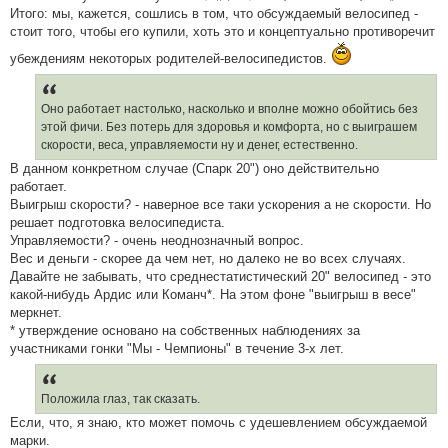
д
Итого: мы, кажется, сошлись в том, что обсуждаемый велосипед -
о
стоит того, чтобы его купили, хоть это и концептуально противоречит
м
л
убеждениям некоторых родителей-велосипедистов.
е
н
н
я
Оно работает настолько, насколько и вполне можно обойтись без
этой фичи. Без потерь для здоровья и комфорта, но с выиграшем
скорости, веса, управляемости ну и денег, естественно.
В данном конкретном случае (Спарк 20") оно действительно
работает.
Выигрыш скорости? - наверное все таки ускорения а не скорости. Но
решает подготовка велосипедиста.
Управляемости? - очень неоднозначный вопрос.
Вес и деньги - скорее да чем нет, но далеко не во всех случаях.
Давайте не забывать, что среднестатистический 20" велосипед - это
какой-нибудь Ардис или Команч*. На этом фоне "выигрыш в весе"
меркнет.
* утверждение основано на собственных наблюдениях за
участниками гонки "Мы - Чемпионы" в течение 3-х лет.
Положила глаз, так сказать.
Если, что, я знаю, кто может помочь с удешевлением обсуждаемой
марки.