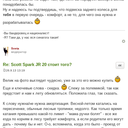
понадобилась бы.
Ну и надеюсь ты подтвердишь, что подвеска заднего колеса для
тебя
в первую очередь - комфорт, а не то, для чего она нужна и
разрабатывалась
-Вы бандеровец и националист!
-Я? Таки да, у нас вся синагога такая!
Sveta
модератор
Re: Scott Spark JR 20 стоит того?
Цита
26.9.13 13:19
П
о
Велик на фото выглядит чудесно, уже за это его можно купить
в
і
д
Еще и ключевые слова - скидка.
Слежу за полемикой, так как
о
предстоит и нам к лету обновляться. Положила глаз, так сказать.
м
л
е
К слову нужна/не нужна амортизация. Весной-летом катались на
н
н
пересеченке, обычные лесные тропинки, недолго. Как только время
я
катания превышало какой-то лимит - "мама ручки болят" - все же
езда по корням в лесу требует комфорта, а если родители его могут
дать - почему бы и нет. О-о, вспомнила, когда это было - проезд от