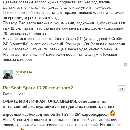
о
Давайте оставим вопрос нужна подвеска или нет родителям.
в
Если что, я считаю, что нужна. Главный аргумент - комфорт.
і
д
Позвоночник ребенка испытывает гораздо меньше ударных нагрузок
о
на бровках, корнях, кочках и тд.
м
л
По весу. Вес этого велика с рюшечками, подножками, фонариками и
е
тд - 11,5кг. Катати, это самый легкий велик из полдесятка дворовых
н
н
20-тидюймовых великов.
я
Была возможность взвесить Скотт Спарк 24" (двухподвес) и Скейл
24" (хардтейл), обвес одинаковый. Разница 1,2кг (велики с колесами
24"). Вероятно, что на 20" разница в весе будет немного меньше.
Я считаю, что "лишний" килограмм веса - не такая уж и большая
цена за комфорт.
AndrewS82
* *
Re: Scott Spark JR 20 стоит того?
Цита
25.9.13 22:18
П
о
UPDATE МОЯ ЛИЧНАЯ ТОЧКА МНЕНИЯ, основанная на
в
интенсивной эксплуатации легких детских великов, легких
і
д
взрослых карбохардтейлов 26"/ 29" и 26" карбоподвеса
о
м
Не забываем,что велик это прежде всего способ утолить жажду
л
свободы, приключений, получения новых печатлений. Но никак не
е
н