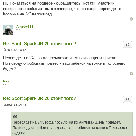
ПС Покататься на подвесе - обращайтесь. Кстати, участник
воскресного события там же заверил, что он скоро пересядет с
Космика на 24" велосипед.
AndrewS82
* *
Re: Scott Spark JR 20 стоит того?
Цита
26.9.13 14:45
П
о
Пересядет на 24", когда посылочка из Англиканщины приедет.
в
По поводу опробовать подвес - ваш ребенок на гонке в Голосеево
і
д
будет?
о
м
л
lexx
е
* *
н
н
я
Re: Scott Spark JR 20 стоит того?
Цита
26.9.13 14:48
П
о
в
і
д
Пересядет на 24", когда посылочка из Англиканщины приедет.
о
По поводу опробовать подвес - ваш ребенок на гонке в Голосеево
м
л
будет?