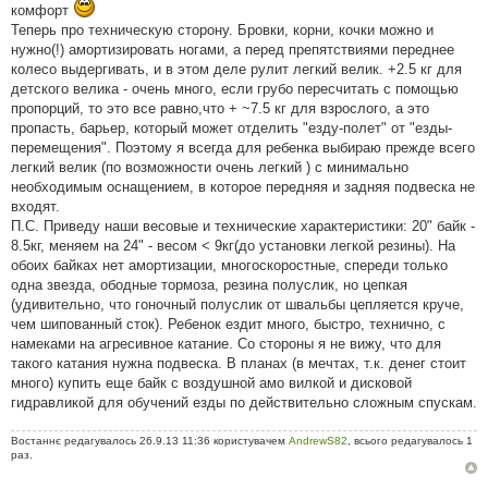
н
комфорт
я
Теперь про техническую сторону. Бровки, корни, кочки можно и
нужно(!) амортизировать ногами, а перед препятствиями переднее
колесо выдергивать, и в этом деле рулит легкий велик. +2.5 кг для
детского велика - очень много, если грубо пересчитать с помощью
пропорций, то это все равно,что + ~7.5 кг для взрослого, а это
пропасть, барьер, который может отделить "езду-полет" от "езды-
перемещения". Поэтому я всегда для ребенка выбираю прежде всего
легкий велик (по возможности очень легкий ) с минимально
необходимым оснащением, в которое передняя и задняя подвеска не
входят.
П.С. Приведу наши весовые и технические характеристики: 20" байк -
8.5кг, меняем на 24" - весом < 9кг(до установки легкой резины). На
обоих байках нет амортизации, многоскоростные, спереди только
одна звезда, ободные тормоза, резина полуслик, но цепкая
(удивительно, что гоночный полуслик от швальбы цепляется круче,
чем шипованный сток). Ребенок ездит много, быстро, технично, с
намеками на агресивное катание. Со стороны я не вижу, что для
такого катания нужна подвеска. В планах (в мечтах, т.к. денег стоит
много) купить еще байк с воздушной амо вилкой и дисковой
гидравликой для обучений езды по действительно сложным спускам.
Востаннє редагувалось 26.9.13 11:36 користувачем
AndrewS82
, всього редагувалось 1
раз.