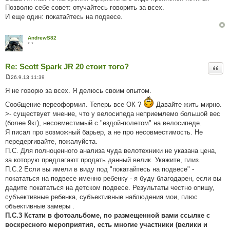
Позволю себе совет: отучайтесь говорить за всех.
И еще один: покатайтесь на подвесе.
AndrewS82
* *
Re: Scott Spark JR 20 стоит того?
Цита
26.9.13 11:39
П
о
Я не говорю за всех. Я делюсь своим опытом.
в
і
Сообщение переоформил. Теперь все ОК ?
Давайте жить мирно.
д
>- существует мнение, что у велосипеда неприемлемо большой вес
о
м
(более 9кг), несовместимый с "ездой-полетом" на велосипеде.
л
Я писал про возможный барьер, а не про несовместимость. Не
е
н
передергивайте, пожалуйста.
н
П.С. Для полноценного анализа чуда велотехники не указана цена,
я
за которую предлагают продать данный велик. Укажите, плиз.
П.С.2 Если вы имели в виду под "покатайтесь на подвесе" -
покататься на подвесе именно ребенку - я буду благодарен, если вы
дадите покататься на детском подвесе. Результаты честно опишу,
субъективные ребенка, субъективные наблюдения мои, плюс
объективные замеры .
П.С.3 Кстати в фотоальбоме, по размещенной вами ссылке с
воскресного мероприятия, есть многие участники (велики и