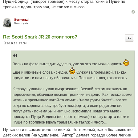
Пущи-Водицы (поворот трамвая) к месту старта гонки в Пуще по
тропинке вдоль трамвая, не так уж и много...
Gornostai
Велопузiк
Re: Scott Spark JR 20 стоит того?
Цита
26.9.13 13:34
П
о
в
і
д
Велик на фото выглядит чудесно, уже за это его можно купить
о
м
л
Еще и ключевые слова - скидка.
Слежу за полемикой, так как
е
предстоит и нам к лету обновляться. Положила глаз, так сказать.
н
н
я
К слову нужна/не нужна амортизация. Весной-летом катались на
пересеченке, обычные лесные тропинки, недолго. Как только время
катания превышало какой-то лимит - "мама ручки болят" - все же
езда по корням в лесу требует комфорта, а если родители его
могут дать - почему бы и нет. О-о, вспомнила, когда это было -
проезд от Пущи-Водицы (поворот трамвая) к месту старта гонки в
Пуще по тропинке вдоль трамвая, не так уж и много...
Ну так он и в самом деле неплохой. Но тяжелый, как и большинство
детских велов (на удивление, "Автор" делает гораздо более легкие