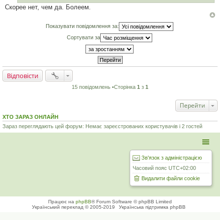
е
Скорее нет, чем да. Болеем.
н
н
я
Показувати повідомлення за:
Сортувати за
Відповісти
15 повідомлень •Сторінка
1
з
1
Перейти
ХТО ЗАРАЗ ОНЛАЙН
Зараз переглядають цей форум: Немає зареєстрованих користувачів і 2 гостей
Зв'язок з адміністрацією
Часовий пояс
UTC+02:00
Видалити файли cookie
Працює на
phpBB
® Forum Software © phpBB Limited
Український переклад © 2005-2019
Українська підтримка phpBB