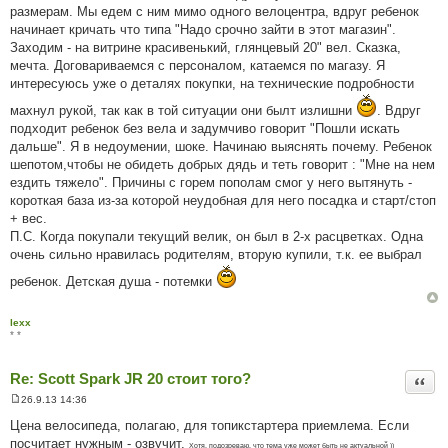
л
размерам. Мы едем с ним мимо одного велоцентра, вдруг ребенок
е
начинает кричать что типа "Надо срочно зайти в этот магазин".
н
н
Заходим - на витрине красивенький, глянцевый 20" вел. Сказка,
я
мечта. Договариваемся с персоналом, катаемся по магазу. Я
интересуюсь уже о деталях покупки, на технические подробности
махнул рукой, так как в той ситуации они былт излишни
. Вдруг
подходит ребенок без вела и задумчиво говорит "Пошли искать
дальше". Я в недоумении, шоке. Начинаю выяснять почему. Ребенок
шепотом,чтобы не обидеть добрых дядь и теть говорит : "Мне на нем
ездить тяжело". Причины с горем пополам смог у него вытянуть -
короткая база из-за которой неудобная для него посадка и старт/стоп
+ вес.
П.С. Когда покупали текущий велик, он был в 2-х расцветках. Одна
очень сильно нравилась родителям, вторую купили, т.к. ее выбрал
ребенок. Детская душа - потемки
lexx
* *
Re: Scott Spark JR 20 стоит того?
Цита
26.9.13 14:36
П
о
Цена велосипеда, полагаю, для топикстартера приемлема. Если
в
посчитает нужным - озвучит.
і
Хотя, подозреваю, что тема уже может быть не актуальной ))