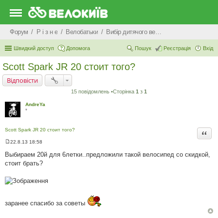
Форум
Р i з н е
Велобатьки
Вибір дитячого велосипеду
Швидкий доступ
Допомога
Пошук
Реєстрація
Вхід
Scott Spark JR 20 стоит того?
Відповісти
15 повідомлень •Сторінка
1
з
1
AndreYa
*
Scott Spark JR 20 стоит того?
Цита
22.8.13 18:58
П
о
Выбираем 20й для 6летки..предложили такой велосипед со скидкой,
в
стоит брать?
і
д
о
м
л
е
н
заранее спасибо за советы
н
я