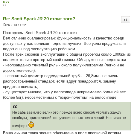
lexx
* *
Re: Scott Spark JR 20 стоит того?
Цита
26.9.13 11:22
П
о
Повторюсь: Scott Spark JR 20 того стоит.
в
Вел отлично сбалансирован: функциональность и качество среди
і
д
доступных у нас великов - одно из лучших. Все узлы продуманы и
о
подогнаны под эксплуатацию ребенком.
м
л
После трех сезонов эксплуатации с общим пробегом около 1000км из
е
поломок только протертый край грипсы. Обнаруженные недостатки:
н
н
- неоправданно тяжелый руль - около полукилограмма (легко и не
я
дорого меняется);
- непонятный диаметр подседельной трубы - 26,8мм - не очень
распространенный стандарт, если вдруг понадобится, замену
придется поискать;
- существует мнение, что у велосипеда неприемлемо большой вес
(более 9кг), несовместимый с "ездой-полетом" на велосипеде.
Не забываем,что велик это прежде всего способ утолить жажду
свободы, приключений, получения новых печатлений. Но никак не
комфорт
Ваша личная точка зрения оформлена в виде прописной истины.