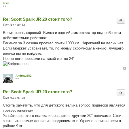
lexx
* *
Re: Scott Spark JR 20 стоит того?
Цита
25.9.13 07:14
П
о
Велик очень хороший. Вилка и задний аммортизатор под ребенком
в
действительно работают.
і
д
Ребенок за 3 сезона проехал почти 1000 км. Нареканий на велик нет.
о
Если бюджет устраивает, то, по моему скромному мнению, лучшего
м
л
велика вы не найдете.
е
После него пересели на такой же, но 24"
н
н
я
AndrewS82
* *
Re: Scott Spark JR 20 стоит того?
Цита
25.9.13 07:28
П
о
Стоить заметить, что для детского велика вопрос подвески является
в
третьестепенным.
і
д
Узнайте вес этого велика и сравните с другими 20" великами. Стоит
о
знать, что самые легкие из продаваемых в Украине великов веся в
м
л
районе 9 кг.
е