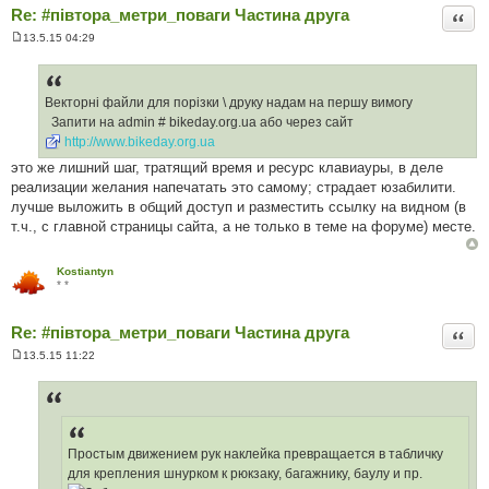
Re: #‎півтора_метри_поваги Частина друга
я
Цита
13.5.15 04:29
П
о
в
і
д
Векторні файли для порізки \ друку надам на першу вимогу
о
Запити на admin # bikeday.org.ua або через сайт
м
л
http://www.bikeday.org.ua
е
это же лишний шаг, тратящий время и ресурс клавиауры, в деле
н
н
реализации желания напечатать это самому; страдает юзабилити.
я
лучше выложить в общий доступ и разместить ссылку на видном (в
т.ч., с главной страницы сайта, а не только в теме на форуме) месте.
Kostiantyn
* *
Re: #‎півтора_метри_поваги Частина друга
Цита
13.5.15 11:22
П
о
в
і
д
о
м
Простым движением рук наклейка превращается в табличку
л
е
для крепления шнурком к рюкзаку, багажнику, баулу и пр.
н