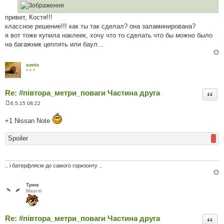
л
е
привет, Костя!!!
н
н
классное решение!!! как ты так сделал? она заламинирована?
я
я вот тоже купила наклеек, хочу что то сделать что бы можно было
на багажник цеплять или баул...
sonic
* * *
Re: #‎півтора_метри_поваги Частина друга
Цита
6.5.15 08:22
П
о
+1 Nissan Note
в
і
д
Spoiler
о
м
л
е
н
.. і батерфляєм до самого горизонту ..
н
я
Трям
Мауглi
Re: #‎півтора_метри_поваги Частина друга
Цита