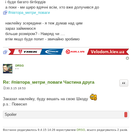
і буде багато бігбордів
а поки - ми щиро вдячні всім, хто вже долучився до
#‎півтора_метри_поваги‬
наклейку зсередини - я теж думав над цим
зараз займемося
більше розміром? - Навряд чи ....
втім якщо буде попит - звичайно зробимо
DRSG
* *
Re: #‎півтора_метри_поваги Частина друга
Цита
30.3.15 18:53
П
о
в
Заказал наклейку, буду вешать на свою Шкоду
і
p.s.: Повесил
д
о
м
Spoiler
л
е
н
н
Востаннє редагувалось 9.4.15 14:26 користувачем
я
DRSG
, всього редагувалось 2 разів.