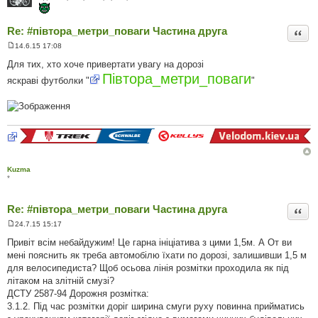
Re: #‎півтора_метри_поваги Частина друга
Цита
14.6.15 17:08
П
о
Для тих, хто хоче привертати увагу на дорозі
в
Півтора_метри_поваги
і
яскраві футболки "
"
д
о
м
л
е
н
н
я
Kuzma
*
Re: #‎півтора_метри_поваги Частина друга
Цита
24.7.15 15:17
П
о
Привіт всім небайдужим! Це гарна ініціатива з цими 1,5м. А От ви
в
мені пояснить як треба автомобілю їхати по дорозі, залишивши 1,5 м
і
д
для велосипедиста? Щоб осьова лінія розмітки проходила як під
о
літаком на злітній смузі?
м
л
ДСТУ 2587-94 Дорожня розмітка:
е
3.1.2. Під час розмітки доріг ширина смуги руху повинна прийматись
н
н