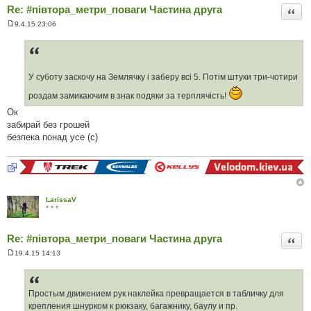
Re: #‎півтора_метри_поваги Частина друга
Цита
9.4.15 23:06
П
о
в
і
д
о
У суботу заскочу на Землячку і заберу всі 5. Потім штуки три-чотири
м
л
роздам замикаючим в знак подяки за терплячість!
е
н
Ок
н
я
забирай без грошей
безпека понад усе (с)
LarissaV
* * *
Re: #‎півтора_метри_поваги Частина друга
Цита
19.4.15 14:13
П
о
в
і
д
Простым движением рук наклейка превращается в табличку для
о
крепления шнурком к рюкзаку, багажнику, баулу и пр.
м