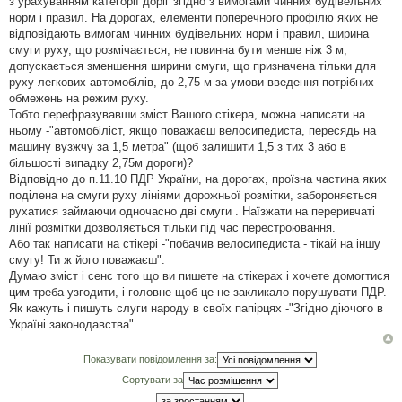
з урахуванням категорії доріг згідно з вимогами чинних будівельних
я
норм і правил. На дорогах, елементи поперечного профілю яких не
відповідають вимогам чинних будівельних норм і правил, ширина
смуги руху, що розмічається, не повинна бути менше ніж 3 м;
допускається зменшення ширини смуги, що призначена тільки для
руху легкових автомобілів, до 2,75 м за умови введення потрібних
обмежень на режим руху.
Тобто перефразувавши зміст Вашого стікера, можна написати на
ньому -"автомобіліст, якщо поважаєш велосипедиста, пересядь на
машину вузжчу за 1,5 метра" (щоб залишити 1,5 з тих 3 або в
більшості випадку 2,75м дороги)?
Відповідно до п.11.10 ПДР України, на дорогах, проїзна частина яких
поділена на смуги руху лініями дорожньої розмітки, забороняється
рухатися займаючи одночасно дві смуги . Наїзжати на переривчаті
лінії розмітки дозволяється тільки під час перестроювання.
Або так написати на стікері -"побачив велосипедиста - тікай на іншу
смугу! Ти ж його поважаєш".
Думаю зміст і сенс того що ви пишете на стікерах і хочете домогтися
цим треба узгодити, і головне щоб це не закликало порушувати ПДР.
Як кажуть і пишуть слуги народу в своїх папірцях -"Згідно діючого в
Україні законодавства"
Показувати повідомлення за:
Сортувати за