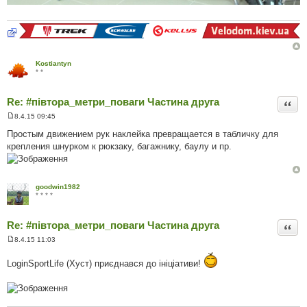
Kostiantyn
* *
Re: #‎півтора_метри_поваги Частина друга
Цита
8.4.15 09:45
П
о
Простым движением рук наклейка превращается в табличку для
в
крепления шнурком к рюкзаку, багажнику, баулу и пр.
і
д
о
м
л
goodwin1982
е
* * * *
н
н
я
Re: #‎півтора_метри_поваги Частина друга
Цита
8.4.15 11:03
П
о
LoginSportLife (Хуст) приєднався до ініціативи!
в
і
д
о
м
л