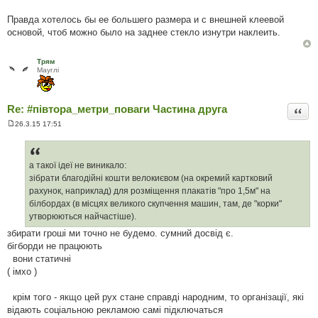
і
д
Правда хотелось бы ее большего размера и с внешней клеевой
о
м
основой, чтоб можно было на заднее стекло изнутри наклеить.
л
е
н
н
Трям
я
Мауглi
Re: #‎півтора_метри_поваги Частина друга
Цита
26.3.15 17:51
П
о
в
і
д
а такої ідеї не виникало:
о
зібрати благодійні кошти велокиєвом (на окремий картковий
м
л
рахунок, наприклад) для розміщення плакатів "про 1,5м" на
е
білбордах (в місцях великого скупчення машин, там, де "корки"
н
н
утворюються найчастіше).
я
збирати гроші ми точно не будемо. сумний досвід є.
бігборди не працюють
вони статичні
( імхо )
крім того - якщо цей рух стане справді народним, то організації, які
відають соціальною рекламою самі підключаться