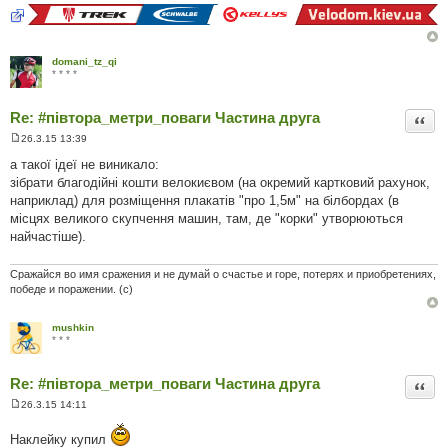
domani_tz_qi
* * * *
Re: #‎півтора_метри_поваги Частина друга
Цита
26.3.15 13:39
П
о
а такої ідеї не виникало:
в
зібрати благодійні кошти велокиєвом (на окремий картковий рахунок,
і
д
наприклад) для розміщення плакатів "про 1,5м" на білбордах (в
о
місцях великого скупчення машин, там, де "корки" утворюються
м
л
найчастіше).
е
н
н
Сражайся во имя сражения и не думай о счастье и горе, потерях и приобретениях,
я
победе и поражении. (с)
mushkin
* * *
Re: #‎півтора_метри_поваги Частина друга
Цита
26.3.15 14:11
П
о
Наклейку купил
в