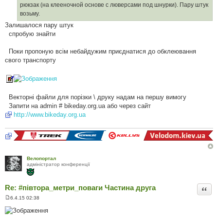
о
рюкзак (на клееночной основе с люверсами под шнурки). Пару штук
м
л
возьму.
е
Залишалося пару штук
н
н
спробую знайти
я
Поки пропоную всім небайдужим приєднатися до обклеювання
свого транспорту
Векторні файли для порізки \ друку надам на першу вимогу
Запити на admin # bikeday.org.ua або через сайт
http://www.bikeday.org.ua
Велопортал
адміністратор конференції
Re: #‎півтора_метри_поваги Частина друга
Цита
6.4.15 02:38
П
о
в