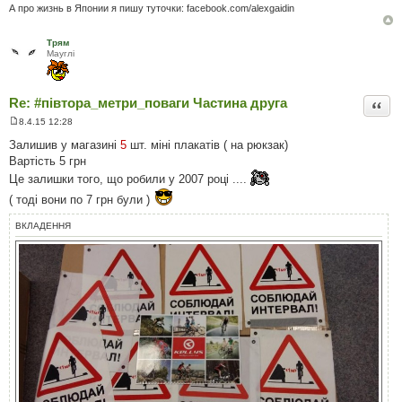
е
А про жизнь в Японии я пишу туточки: facebook.com/alexgaidin
н
н
я
Трям
Мауглi
Re: #‎півтора_метри_поваги Частина друга
Цита
8.4.15 12:28
П
о
Залишив у магазинi
5
шт. мiнi плакатiв ( на рюкзак)
в
Вартiсть 5 грн
і
д
Це залишки того, що робили у 2007 роцi ....
о
м
( тодi вони по 7 грн були )
л
е
ВКЛАДЕННЯ
н
н
я