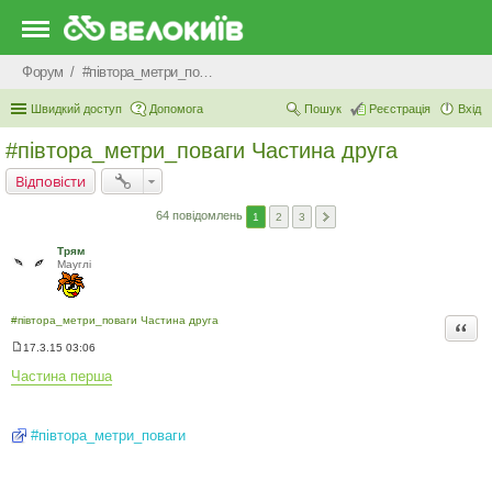
Форум
#‎пiвтора_метри_поваги‬
Швидкий доступ
Допомога
Пошук
Реєстрація
Вхід
#‎півтора_метри_поваги Частина друга
Відповісти
64 повідомлень
1
2
3
Трям
Мауглi
#‎півтора_метри_поваги Частина друга
Цита
17.3.15 03:06
П
о
Частина перша
в
і
д
о
#‎півтора_метри_поваги‬
м
л
е
н
н