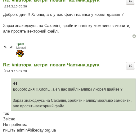
Цита
24.3.15 05:56
П
о
Доброго дня !! Хлопці, а є у вас файл наліпки у корел драйве ?
в
і
д
Зараз знаходжусь на Сахаліні, зробити наліпку можливо замовити,
о
але просять векторний файл.
м
л
е
н
Трям
н
Мауглi
я
Re: #‎півтора_метри_поваги Частина друга
Цита
24.3.15 09:28
П
о
в
і
д
Доброго дня !! Хлопці, а є у вас файл наліпки у корел драйве ?
о
м
л
Зараз знаходжусь на Сахаліні, зробити наліпку можливо замовити,
е
але просять векторний файл.
н
н
так
я
Звiсно
Не проблема
пишiть admin#bikeday.org.ua