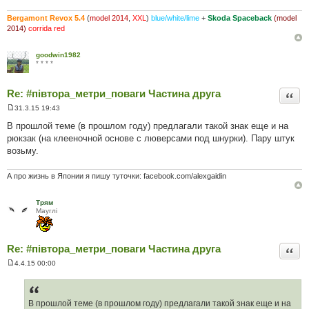
Bergamont Revox 5.4
(
model 2014
,
XXL
)
blue/white/lime
+
Skoda Spaceback
(model
2014)
corrida red
goodwin1982
* * * *
Re: #‎півтора_метри_поваги Частина друга
Цита
31.3.15 19:43
П
о
В прошлой теме (в прошлом году) предлагали такой знак еще и на
в
рюкзак (на клееночной основе с люверсами под шнурки). Пару штук
і
д
возьму.
о
м
л
А про жизнь в Японии я пишу туточки: facebook.com/alexgaidin
е
н
н
Трям
я
Мауглi
Re: #‎півтора_метри_поваги Частина друга
Цита
4.4.15 00:00
П
о
в
і
д
В прошлой теме (в прошлом году) предлагали такой знак еще и на