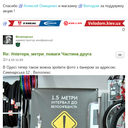
і
д
Спасибо
Алексей Онищенко
и магазину
Велодом
за поддержку
о
акции !
м
л
е
н
н
я
Велопортал
адміністратор конференції
Re: #‎півтора_метри_поваги Частина друга
Цита
7.4.15 11:03
П
о
В Одесі тепер також можна зробити фото з банером за адресою:
в
Семінарська 12 , Велолюкс
і
д
о
м
л
е
н
н
я