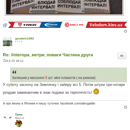
goodwin1982
* * * *
Re: #‎півтора_метри_поваги Частина друга
Цита
9.4.15 16:12
П
о
в
і
д
Залишив у магазинi
5
шт. мiнi плакатiв ( на рюкзак)
о
У суботу заскочу на Землячку і заберу всі 5. Потім штуки три-чотири
м
л
е
роздам замикаючим в знак подяки за терплячість!
н
н
я
А про жизнь в Японии я пишу туточки: facebook.com/alexgaidin
Трям
Мауглi