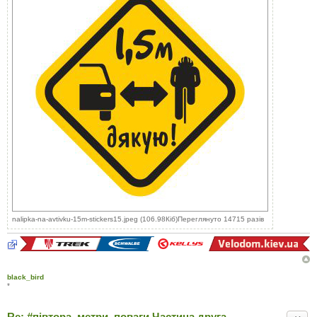
nalipka-na-avtivku-15m-stickers15.jpeg (106.98Кіб)Переглянуто 14715 разів
black_bird
*
Re: #‎півтора_метри_поваги Частина друга