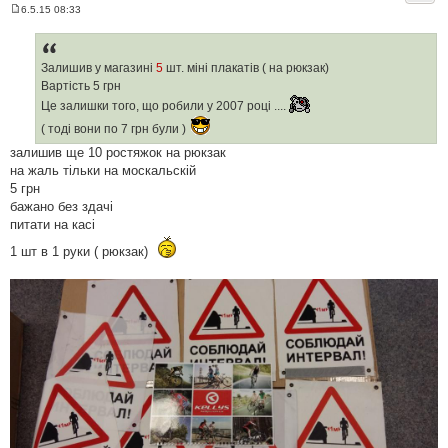
6.5.15 08:33
П
о
в
і
д
Залишив у магазинi
5
шт. мiнi плакатiв ( на рюкзак)
о
Вартiсть 5 грн
м
л
Це залишки того, що робили у 2007 роцi ....
е
н
( тодi вони по 7 грн були )
н
я
залишив ще 10 ростяжок на рюкзак
на жаль тiльки на москальскiй
5 грн
бажано без здачi
питати на касi
1 шт в 1 руки ( рюкзак)