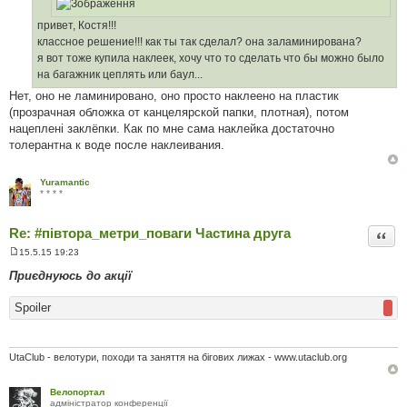
н
я
привет, Костя!!!
классное решение!!! как ты так сделал? она заламинирована?
я вот тоже купила наклеек, хочу что то сделать что бы можно было
на багажник цеплять или баул...
Нет, оно не ламинировано, оно просто наклеено на пластик
(прозрачная обложка от канцелярской папки, плотная), потом
нацеплені заклёпки. Как по мне сама наклейка достаточно
толерантна к воде после наклеивания.
Yuramantic
* * * *
Re: #‎півтора_метри_поваги Частина друга
Цита
15.5.15 19:23
П
о
Приєднуюсь до акції
в
і
д
Spoiler
о
м
л
е
UtaClub - велотури, походи та заняття на бігових лижах - www.utaclub.org
н
н
я
Велопортал
адміністратор конференції