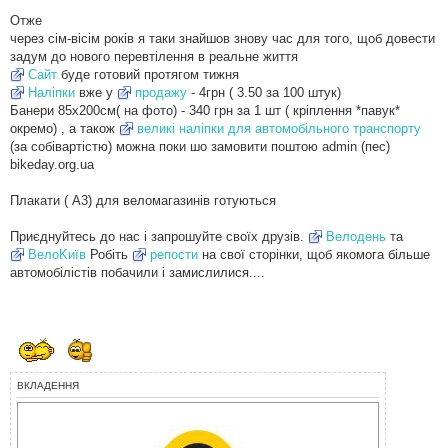
я
Отже
через сім-вiсiм років я таки знайшов знову час для того, щоб довести
задум до нового перевтілення в реальне життя
Сайт
буде готовий протягом тижня
Наліпки
вже у
продажу
- 4грн ( 3.50 за 100 штук)
Банери 85х200см( на фото) - 340 грн за 1 шт ( крiплення *павук*
окремо) , а також
великі наліпки для автомобільного транспорту
(за собівартістю) можна поки шо замовити поштою admin (пес)
bikeday.org.ua
Плакати ( А3) для веломагазинів готуються
Приєднуйтесь до нас і запрошуйте своїх друзів.
Велодень
та
ВелоKиїв
Робіть
репости
на свої сторінки, щоб якомога більше
автомобілістів побачили і замислилися....
ВКЛАДЕННЯ