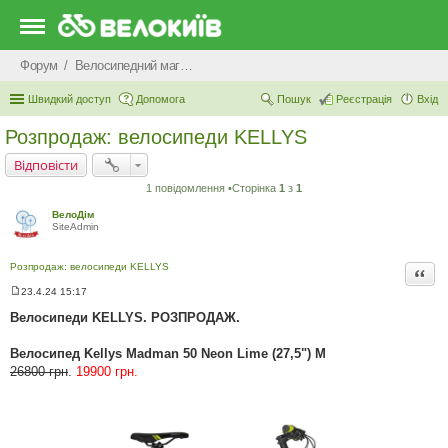
Форум
Велосипедний магазин "ВелоДім"
Швидкий доступ
Допомога
Пошук
Реєстрація
Вхід
Розпродаж: велосипеди KELLYS
Відповісти
1 повідомлення •Сторінка
1
з
1
ВелоДім
SiteAdmin
Розпродаж: велосипеди KELLYS
Цита
23.4.24 15:17
П
о
Велосипеди KELLYS. РОЗПРОДАЖ.
в
і
д
Велосипед Kellys Madman 50 Neon Lime (27,5") M
о
26800 грн
.
19900 грн.
м
л
е
н
н
я