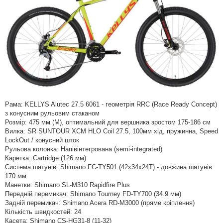
Рама: KELLYS Alutec 27.5 6061 - геометрія RRC (Race Ready Concept)
з конусним рульовим стаканом
Розмір: 475 мм (M), оптимальний для вершника зростом 175-186 см
Вилка: SR SUNTOUR XCM HLO Coil 27.5, 100мм хід, пружинна, Speed
LockOut / конусний шток
Рульова колонка: Напівінтегрована (semi-integrated)
Каретка: Cartridge (126 мм)
Система шатунів: Shimano FC-TY501 (42x34x24T) - довжина шатунів
170 мм
Манетки: Shimano SL-M310 Rapidfire Plus
Передній перемикач: Shimano Tourney FD-TY700 (34.9 мм)
Задній перемикач: Shimano Acera RD-M3000 (пряме кріплення)
Кількість швидкостей: 24
Касета: Shimano CS-HG31-8 (11-32)