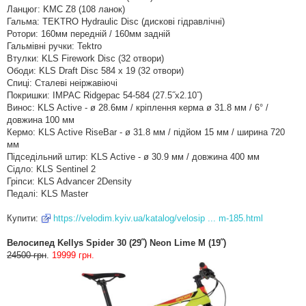
Ланцюг: KMC Z8 (108 ланок)
Гальма: TEKTRO Hydraulic Disc (дискові гідравлічні)
Ротори: 160мм передній / 160мм задній
Гальмівні ручки: Tektro
Втулки: KLS Firework Disc (32 отвори)
Ободи: KLS Draft Disc 584 x 19 (32 отвори)
Спиці: Сталеві неіржавіючі
Покришки: IMPAC Ridgepac 54-584 (27.5˝x2.10˝)
Винос: KLS Active - ø 28.6мм / кріплення керма ø 31.8 мм / 6° /
довжина 100 мм
Кермо: KLS Active RiseBar - ø 31.8 мм / підйом 15 мм / ширина 720
мм
Підседільний штир: KLS Active - ø 30.9 мм / довжина 400 мм
Сідло: KLS Sentinel 2
Гріпси: KLS Advancer 2Density
Педалі: KLS Master
Купити:
https://velodim.kyiv.ua/katalog/velosip ... m-185.html
Велосипед Kellys Spider 30 (29˝) Neon Lime M (19˝)
24500 грн
.
19999 грн.