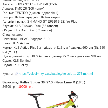
Касета: SHIMANO CS-HG200-8 (12-32)
Ланцюг: KMC Z8 (108 ланок)
Гальма: TEKTRO (дискові гідравлічні)
Ротори: 160мм передній / 160мм задній
Гальмівні ручки: SHIMANO ST-EF510-8 EZ-fire Plus
Втулки: KLS Firework Disc (32 отвори)
Ободи: KLS Draft Disc (32 отвори)
Спиці: сталеві
Покришки: IMPAC Ridgepac 2.10
Винос: KLS Active
Кермо: KLS Active RiseBar - діаметр 31.8 мм / ширина 660 мм (S), 680
мм (M - L)
Підседільний штир: KLS Active - діаметр 27.2 мм / довжина 400 мм
Сідло: KLS Sentinel
Педалі: KLS alloy
Купити:
https://velodim.kyiv.ua/katalog/velosip ... 275-m.html
Велосипед Kellys Spider 30 (27.5˝) Neon Lime M (18.5˝)
24500 грн.
19900 грн.