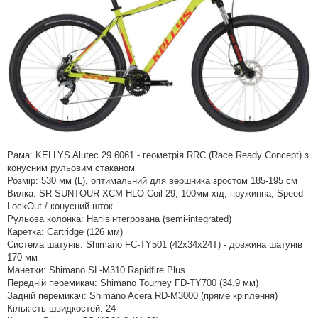
Рама: KELLYS Alutec 29 6061 - геометрія RRC (Race Ready Concept) з
конусним рульовим стаканом
Розмір: 530 мм (L), оптимальний для вершника зростом 185-195 см
Вилка: SR SUNTOUR XCM HLO Coil 29, 100мм хід, пружинна, Speed
LockOut / конусний шток
Рульова колонка: Напівінтегрована (semi-integrated)
Каретка: Cartridge (126 мм)
Система шатунів: Shimano FC-TY501 (42x34x24T) - довжина шатунів
170 мм
Манетки: Shimano SL-M310 Rapidfire Plus
Передній перемикач: Shimano Tourney FD-TY700 (34.9 мм)
Задній перемикач: Shimano Acera RD-M3000 (пряме кріплення)
Кількість швидкостей: 24