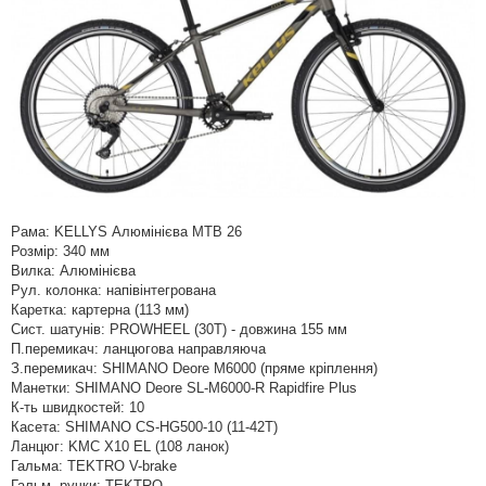
Рама: KELLYS Алюмінієва MTB 26
Розмір: 340 мм
Вилка: Алюмінієва
Рул. колонка: напівінтегрована
Каретка: картерна (113 мм)
Сист. шатунів: PROWHEEL (30T) - довжина 155 мм
П.перемикач: ланцюгова направляюча
З.перемикач: SHIMANO Deore M6000 (пряме кріплення)
Манетки: SHIMANO Deore SL-M6000-R Rapidfire Plus
К-ть швидкостей: 10
Касета: SHIMANO CS-HG500-10 (11-42T)
Ланцюг: KMC X10 EL (108 ланок)
Гальма: TEKTRO V-brake
Гальм. ручки: TEKTRO