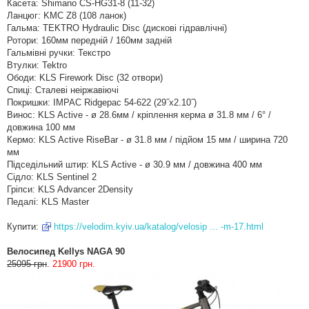
Касета: Shimano CS-HG31-8 (11-32)
Ланцюг: KMC Z8 (108 ланок)
Гальма: TEKTRO Hydraulic Disc (дискові гідравлічні)
Ротори: 160мм передній / 160мм задній
Гальмівні ручки: Текстро
Втулки: Tektro
Ободи: KLS Firework Disc (32 отвори)
Спиці: Сталеві неіржавіючі
Покришки: IMPAC Ridgepac 54-622 (29˝x2.10˝)
Винос: KLS Active - ø 28.6мм / кріплення керма ø 31.8 мм / 6° /
довжина 100 мм
Кермо: KLS Active RiseBar - ø 31.8 мм / підйом 15 мм / ширина 720
мм
Підседільний штир: KLS Active - ø 30.9 мм / довжина 400 мм
Сідло: KLS Sentinel 2
Гріпси: KLS Advancer 2Density
Педалі: KLS Master
Купити:
https://velodim.kyiv.ua/katalog/velosip ... -m-17.html
Велосипед Kellys NAGA 90
25095 грн
.
21900 грн.