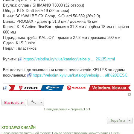
Втулки: сплав / SHIMANO T3000 (32 отвори)
Обода: KLS Draft 559x19 (32 отвори)
Шини: SCHWALBE CX Comp, K-Guard 50-559 (26x2.0)
Винос: PROMAX - діаметр 31.8 мм / довжина 45 мм
Кермо: KLS Active RiseBar - діаметр 31.8 мм / підйом 18 мм / ширина
600 мм
Підсидільна труба: KALLOY - діаметр 27.2 мм / довжина 300 мм
Сідло: KLS Junior
Педалі: пластикові
Купити:
https://velodim.kyiv.ua/katalog/velosip ... 26135.html
Всі доступні до замовлення моделі велосипедів KELLYS за одним
посиланням:
https://velodim.kyiv.ua/katalog/velosip ... all%20DESC
Відповісти
1 повідомлення •Сторінка
1
з
1
Перейти
ХТО ЗАРАЗ ОНЛАЙН
Зараз переглядають цей форум: Немає зареєстрованих користувачів і 1 гість