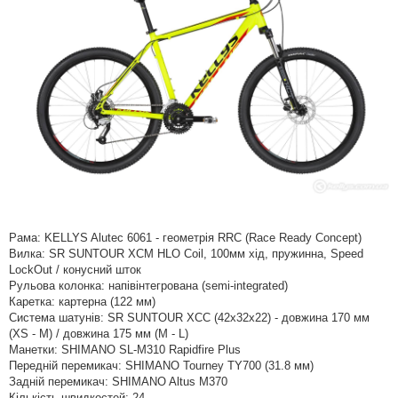
Рама: KELLYS Alutec 6061 - геометрія RRC (Race Ready Concept)
Вилка: SR SUNTOUR XCM HLO Coil, 100мм хід, пружинна, Speed
LockOut / конусний шток
Рульова колонка: напівінтегрована (semi-integrated)
Каретка: картерна (122 мм)
Система шатунів: SR SUNTOUR XCC (42x32x22) - довжина 170 мм
(XS - M) / довжина 175 мм (M - L)
Манетки: SHIMANO SL-M310 Rapidfire Plus
Передній перемикач: SHIMANO Tourney TY700 (31.8 мм)
Задній перемикач: SHIMANO Altus M370
Кількість швидкостей: 24