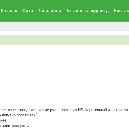
Каталог
Фото
Посилання
Питання та вiдповiдi
Контак
плектация заводская, кроме руля, поставил NS (коротенький для триала
 шимано просто так )
нее..
 заинтересует ..