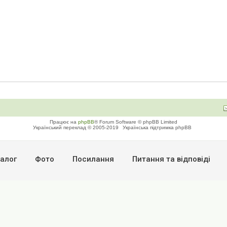
Працює на
phpBB
® Forum Software © phpBB Limited
Український переклад © 2005-2019
Українська підтримка phpBB
алог
Фото
Посилання
Питання та вiдповiдi