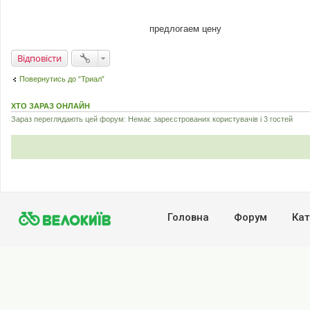
л
е
н
н
предлогаем цену
я
Відповісти
Повернутись до “Триал”
ХТО ЗАРАЗ ОНЛАЙН
Зараз переглядають цей форум: Немає зареєстрованих користувачів і 3 гостей
Головна
Форум
Кат