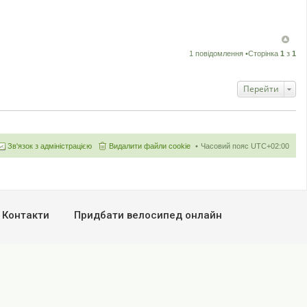
1 повідомлення •Сторінка
1
з
1
Перейти
Зв'язок з адміністрацією
Видалити файли cookie
Часовий пояс
UTC+02:00
Контакти
Придбати велосипед онлайн