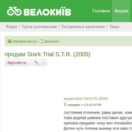
Головна
Форум
Форум
Гурток за інтересами
Екстремальні захоплення
Триал
Швидкий доступ
Допомога
продам Stark Trial S.T.R. (2005)
Відповісти
продам Stark Trial S.T.R. (2005)
sapogok
»
1.5.12 07:50
П
о
состояние отличное, рама целая, ком
в
тоже родная шимано поставил другую
і
д
причина продажи: хочу вел посерьйоз
о
фотки чуть попоже выкину еси каво та
м