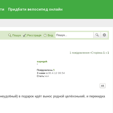
ти
Придбати велосипед онлайн
Пошук
Реєстрація
Вхід
1 повідомлення •Сторінка
1
з
1
sapogok
*
Повідомлень:
5
З нами з:
30.4.12 06:54
Стать:
чол
Цитата
 неудобный) в подарок идёт вынос родной целёхонький, и перекидка