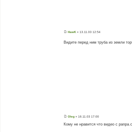
HawK
»
13.11.03 12:54
П
о
Видите перед ним труба из земли тор
в
і
д
о
м
л
е
н
н
я
Oleg
»
16.11.03 17:00
П
о
Кому не нравится что видео с panpa.c
в
і