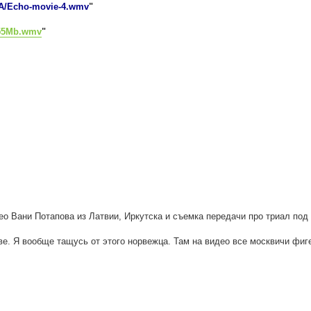
A/Echo-movie-4.wmv
"
_155Mb.wmv
"
ео Вани Потапова из Латвии, Иркутска и съемка передачи про триал под
е. Я вообще тащусь от этого норвежца. Там на видео все москвичи фигел