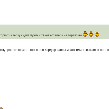
орчит - сверху сидит мужик и тянет его вверх на веревочке
ему, растолковать - это он на бордюр запрыгивает или съезжает с него 