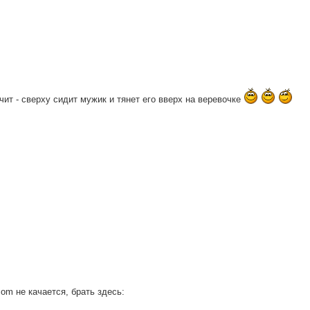
чит - сверху сидит мужик и тянет его вверх на веревочке
om не качается, брать здесь: