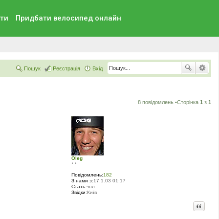
ти
Придбати велосипед онлайн
Пошук
Реєстрація
Вхід
8 повідомлень •Сторінка
1
з
1
Oleg
* *
Повідомлень:
182
З нами з:
17.1.03 01:17
Стать:
чол
Звідки:
Київ
Цитата