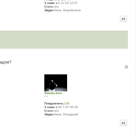
З нами з:
3.11.03 12:37
Стать:
чол
Звідки:
Киев, Новобеличи
Цитата
задом?
Twister-kiev
* *
Повідомлень:
136
З нами з:
30.7.07 00:35
Стать:
чол
Звідки:
Киев, Отрадный
Цитата