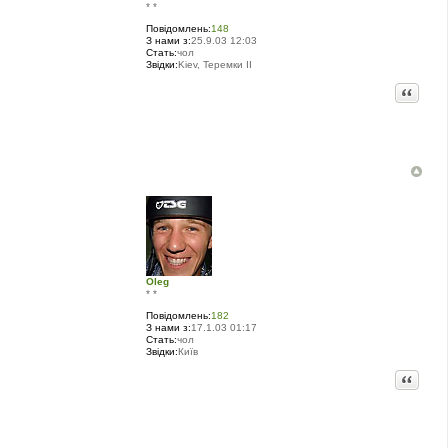
* *
Повідомлень:
148
З нами з:
25.9.03 12:03
Стать:
чол
Звідки:
Kiev, Теремки II
Цитата
Oleg
* *
Повідомлень:
182
З нами з:
17.1.03 01:17
Стать:
чол
Звідки:
Київ
Цитата