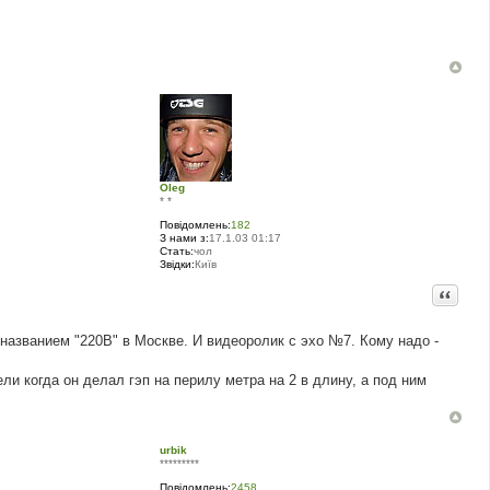
Oleg
* *
Повідомлень:
182
З нами з:
17.1.03 01:17
Стать:
чол
Звідки:
Київ
Цитата
 названием "220В" в Москве. И видеоролик с эхо №7. Кому надо -
и когда он делал гэп на перилу метра на 2 в длину, а под ним
urbik
*********
Повідомлень:
2458