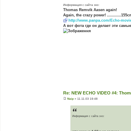
о
Информация с сайта эхо:
в
Thomas Remvik Aasen again!
і
д
Again, the crazy power! ............155
о
http://www.panpa.com/Echo-movi
м
л
А вот фота где он делает эти самые
е
н
н
я
Re: NEW ECHO VIDEO #4: Thoma
Naip
»
11.11.03 19:48
П
о
в
і
д
Информация с сайта эхо:
о
м
л
е