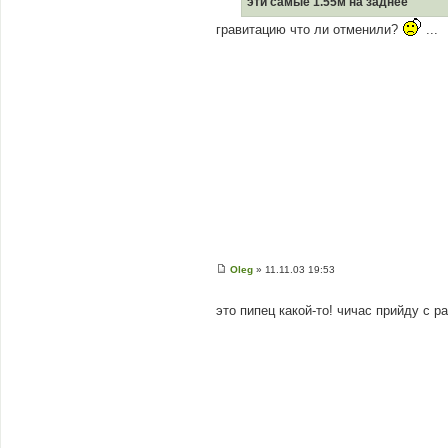
эти самые 1.55м на заднее
н
н
гравитацию что ли отменили?
...
я
Oleg
»
11.11.03 19:53
П
о
в
это пипец какой-то! чичас прийду с 
і
д
о
м
л
е
н
н
я