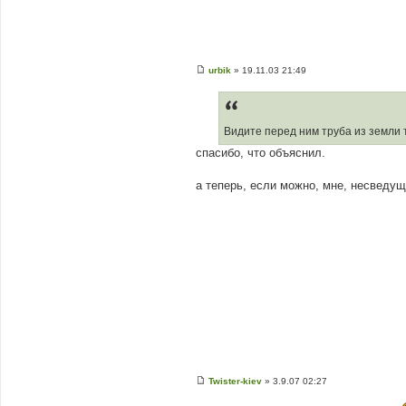
urbik
»
19.11.03 21:49
П
о
в
і
д
Видите перед ним труба из земли т
о
м
спасибо, что объяснил.
л
е
н
а теперь, если можно, мне, несведущ
н
я
Twister-kiev
»
3.9.07 02:27
П
о