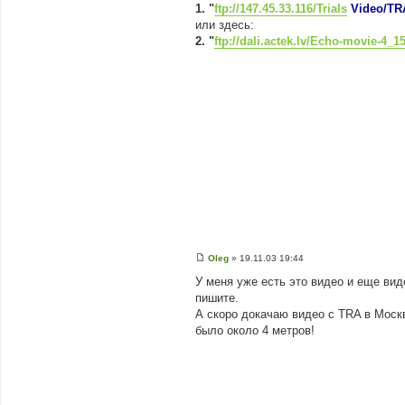
д
1. "
ftp://147.45.33.116/Trials
Video/TR
о
или здесь:
м
л
2. "
ftp://dali.actek.lv/Echo-movie-4
е
н
н
я
Oleg
»
19.11.03 19:44
П
о
У меня уже есть это видео и еще вид
в
пишите.
і
д
А скоро докачаю видео с TRA в Москв
о
было около 4 метров!
м
л
е
н
н
я