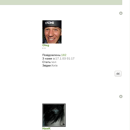
Oleg
* *
Повідомлень:
182
З нами з:
17.1.03 01:17
Стать:
чол
Звідки:
Київ
Цитата
HawK