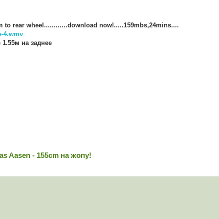
cm to rear wheel............download now!.....159mbs,24mins....
e-4.wmv
 1.55м на заднее
s Aasen - 155cm на жопу!