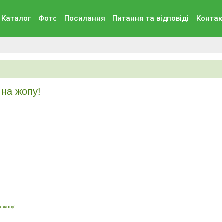
Каталог
Фото
Посилання
Питання та вiдповiдi
Контак
на жопу!
 жопу!