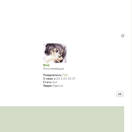
Naip
Лось-камiкадзе
Повідомлень:
713
З нами з:
23.3.03 22:37
Стать:
чол
Звідки:
Одесса
Цитата