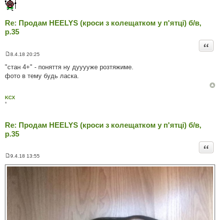
я
Re: Продам HEELYS (кроси з колещатком у п'ятці) б/в,
р.35
Цита
8.4.18 20:25
П
о
"стан 4+" - поняття ну дууууже розтяжиме.
в
фото в тему будь ласка.
і
д
о
м
KCX
л
*
е
н
н
Re: Продам HEELYS (кроси з колещатком у п'ятці) б/в,
я
р.35
Цита
9.4.18 13:55
П
о
в
і
д
о
м
л
е
н
н