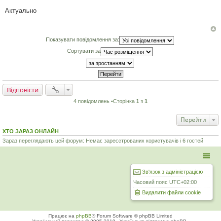
П
о
Актуально
в
і
д
о
м
Показувати повідомлення за:
л
е
Сортувати за
н
н
я
Відповісти
4 повідомлень •Сторінка
1
з
1
Перейти
ХТО ЗАРАЗ ОНЛАЙН
Зараз переглядають цей форум: Немає зареєстрованих користувачів і 6 гостей
Зв'язок з адміністрацією
Часовий пояс
UTC+02:00
Видалити файли cookie
Працює на
phpBB
® Forum Software © phpBB Limited