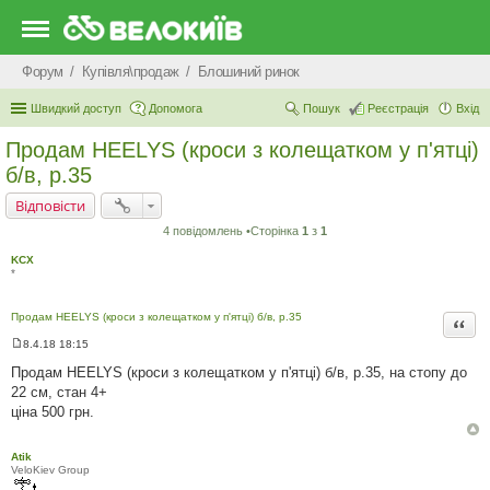
Форум
Купівля\продаж
Блошиний ринок
Швидкий доступ
Допомога
Пошук
Реєстрація
Вхід
Продам HEELYS (кроси з колещатком у п'ятці)
б/в, р.35
Відповісти
4 повідомлень •Сторінка
1
з
1
KCX
*
Продам HEELYS (кроси з колещатком у п'ятці) б/в, р.35
Цита
8.4.18 18:15
П
о
Продам HEELYS (кроси з колещатком у п'ятці) б/в, р.35, на стопу до
в
22 см, стан 4+
і
д
ціна 500 грн.
о
м
л
Atik
е
VeloKiev Group
н
н