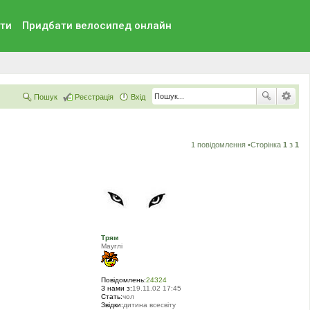
ти
Придбати велосипед онлайн
Пошук
Реєстрація
Вхід
1 повідомлення •Сторінка
1
з
1
Трям
Мауглi
Повідомлень:
24324
З нами з:
19.11.02 17:45
Стать:
чол
Звідки:
дитина всесвіту