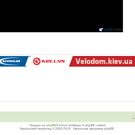
phpBB
[video]
Працює на
phpBB
® Forum Software © phpBB Limited
Український переклад © 2005-2019
Українська підтримка phpBB