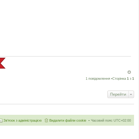
1 повідомлення •Сторінка
1
з
1
Перейти
Зв'язок з адміністрацією
Видалити файли cookie
Часовий пояс
UTC+02:00