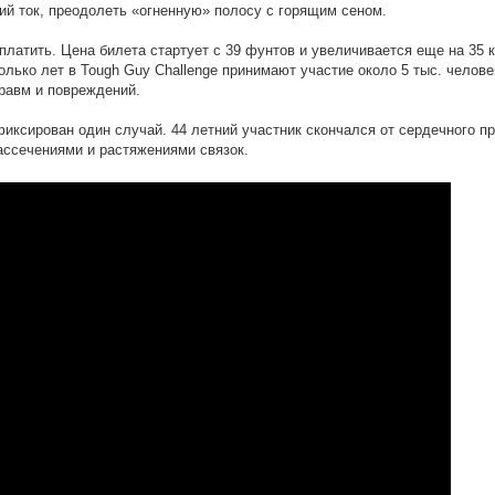
ий ток, преодолеть «огненную» полосу с горящим сеном.
платить. Цена билета стартует с 39 фунтов и увеличивается еще на 35 
лько лет в Tough Guy Challenge принимают участие около 5 тыс. челов
травм и повреждений.
фиксирован один случай. 44 летний участник скончался от сердечного 
ссечениями и растяжениями связок.