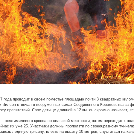
87 года проводит в своем поместье площадью почти 3 квадратных килом
Вилсон отвечал в вооруженных силах Соединенного Королевства за физ
су препятствий. Свое детище длинной в 12 км. он скромно называет, «
 – шестимилевого кросса по сельской местности, затем переходят к поло
сейчас их уже 25. Участники должны проползти по своеобразному туннел
возь ледяную трясину, влезть на высоту 10 метров, спуститься на кана