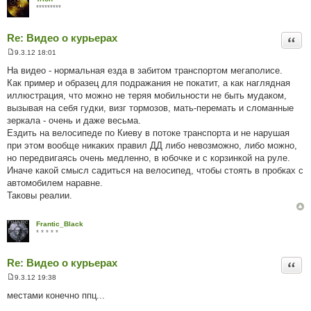
*********
Re: Видео о курьерах
Цита
9.3.12 18:01
П
о
На видео - нормальная езда в забитом транспортом мегаполисе.
в
Как пример и образец для подражания не покатит, а как наглядная
і
д
иллюстрация, что можно не теряя мобильности не быть мудаком,
о
вызывая на себя гудки, визг тормозов, мать-перемать и сломанные
м
л
зеркала - очень и даже весьма.
е
Ездить на велосипеде по Киеву в потоке транспорта и не нарушая
н
н
при этом вообще никаких правил ДД либо невозможно, либо можно,
я
но передвигаясь очень медленно, в юбочке и с корзинкой на руле.
Иначе какой смысл садиться на велосипед, чтобы стоять в пробках с
автомобилем наравне.
Таковы реалии.
Frantic_Black
* * * * *
Re: Видео о курьерах
Цита
9.3.12 19:38
П
о
местами конечно ппц...
в
і