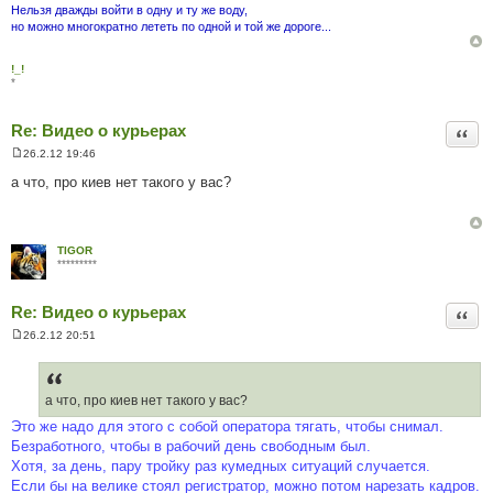
Нельзя дважды войти в одну и ту же воду,
но можно многократно лететь по одной и той же дороге...
!_!
*
Re: Видео о курьерах
Цита
26.2.12 19:46
П
о
а что, про киев нет такого у вас?
в
і
д
о
м
TIGOR
л
*********
е
н
н
Re: Видео о курьерах
я
Цита
26.2.12 20:51
П
о
в
і
д
а что, про киев нет такого у вас?
о
Это же надо для этого с собой оператора тягать, чтобы снимал.
м
л
Безработного, чтобы в рабочий день свободным был.
е
Хотя, за день, пару тройку раз кумедных ситуаций случается.
н
н
Если бы на велике стоял регистратор, можно потом нарезать кадров.
я