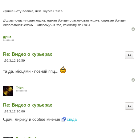
д
о
м
Лучше нету велика, чем Toyota Celica!
л
е
Долгая счастливая жизнь, такая долгая счастливая жизнь, отныне долгая
н
счастливая жизнь... каждому из нас, каждому из НАС!
н
я
gylka
*********
Re: Видео о курьерах
Цита
9.3.12 19:59
П
о
та да, місцями - повний ппц...
в
і
д
о
м
Trion
л
*********
е
н
н
Re: Видео о курьерах
я
Цита
9.3.12 20:06
П
о
Срач, лирику и особое мнение
сюда
в
і
д
о
м