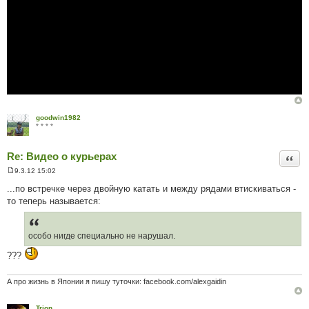
goodwin1982
* * * *
Re: Видео о курьерах
Цита
9.3.12 15:02
П
о
...по встречке через двойную катать и между рядами втискиваться -
в
то теперь называется:
і
д
о
м
л
особо нигде специально не нарушал.
е
н
???
н
я
А про жизнь в Японии я пишу туточки: facebook.com/alexgaidin
Trion