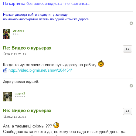
Но картинка без велосипедиста - не картинка...
Нельзя дважды войти в одну и ту же воду,
но можно многократно лететь по одной и той же дороге...
АРХИП
* * *
Re: Видео о курьерах
Цита
26.2.12 21:17
П
о
Когда-то чуток заснял свою путь-дорогу на работу
в
і
http://video.bigmir.net/show/104454/
д
о
м
Дорогу осилит идущий.
л
е
н
zgyra1
н
* * * * *
я
Re: Видео о курьерах
Цита
26.2.12 21:33
П
о
Ага, а таємниці фірмы ???
в
і
Свободное катание это да, но кому оно надо в выходной день, да
д