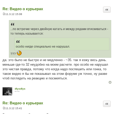
н
я
Re: Видео о курьерах
Цита
11.3.12 15:08
П
о
в
і
д
...по встречке через двойную катать и между рядами втискиваться -
о
то теперь называется:
м
л
е
н
особо нигде специально не нарушал.
н
я
???
да. это было не быстро и не медленно - ~35. так я езжу весь день.
меньше где-то 32 неудобно на моем расчете. про особо не нарушал
это чистая правда, потому что когда надо поспешить или гонка, то
такое видео я бы не показывал на этом форуме уж точно, ну разве
чтоб поглядеть на реакцию и посмеяться.
dlysdlys
* * *
Re: Видео о курьерах
Цита
11.3.12 15:41
П
о