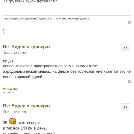
За грузовик рукой держался?
в
і
д
о
м
Тише едешь - дальше будешь от того места куда едешь.
л
е
н
!_!
н
*
я
Re: Видео о курьерах
Цита
11.3.12 18:52
П
о
ну да.
в
особо не люблю пристраиваться за машинами в тот
і
д
аэродинамический мешок. на фиксе без тормозов мне кажется это не
о
очень хорошей идеей.
м
л
е
н
Vadim Bus
н
*********
я
Re: Видео о курьерах
Цита
11.3.12 20:59
П
о
в
35
охотно верю
і
и так все 140 км в день,
д
о
кто нибудь еще не удивлен?