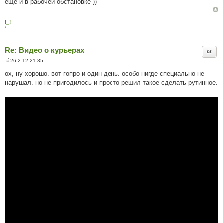
еще и в рабочей обстановке ))
о
м
л
е
!_!
н
*
н
я
Re: Видео о курьерах
Цита
26.2.12 21:35
П
о
ох, ну хорошо. вот гопро и один день. особо нигде специально не
в
нарушал. но не пригодилось и просто решил такое сделать рутинное.
і
д
о
м
л
е
н
н
я