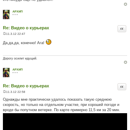
м
л
е
АРХИП
н
* * *
н
я
Re: Видео о курьерах
Цита
11.3.12 22:47
П
о
Да,да,да, конечно! Ага!
в
і
д
о
м
Дорогу осилит идущий.
л
е
н
АРХИП
н
* * *
я
Re: Видео о курьерах
Цита
11.3.12 22:58
П
о
Однажды мне практически удалось показать такую среднюю
в
скорость, но только на отдельном участке, при хорошей погоде и
і
д
вроде бы попутном ветерке. По карте примерно 11,5 км за 20 мин.
о
м
л
е
н
н