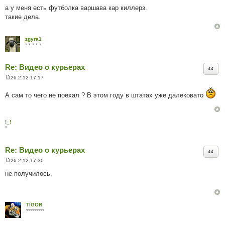
о
а у меня есть футболка варшава кар киллерз.
в
такие дела.
і
д
о
м
zgyra1
л
* * * * *
е
н
н
Re: Видео о курьерах
я
Цита
26.2.12 17:17
П
о
А сам то чего не поехал ? В этом году в штатах уже далековато
в
і
д
о
м
!_!
л
*
е
н
н
Re: Видео о курьерах
я
Цита
26.2.12 17:30
П
о
не получилось.
в
і
д
о
м
TIGOR
л
*********
е
н