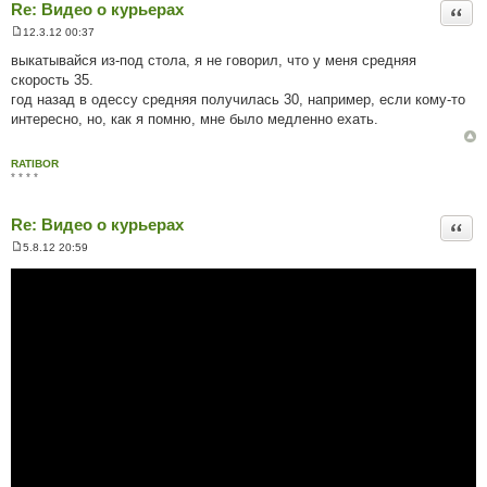
Re: Видео о курьерах
Цита
12.3.12 00:37
П
о
выкатывайся из-под стола, я не говорил, что у меня средняя
в
скорость 35.
і
д
год назад в одессу средняя получилась 30, например, если кому-то
о
интересно, но, как я помню, мне было медленно ехать.
м
л
е
н
RATIBOR
н
* * * *
я
Re: Видео о курьерах
Цита
5.8.12 20:59
П
о
в
і
д
о
м
л
е
н
н
я