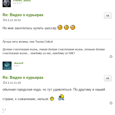
Frantic_Black
л
* * * * *
е
н
н
Re: Видео о курьерах
я
Цита
9.3.12 20:52
П
о
Но мне захотелось купить шоссер
в
і
д
о
м
Лучше нету велика, чем Toyota Celica!
л
е
Долгая счастливая жизнь, такая долгая счастливая жизнь, отныне долгая
н
счастливая жизнь... каждому из нас, каждому из НАС!
н
я
dussell
* * *
Re: Видео о курьерах
Цита
9.3.12 21:35
П
о
обычная городская езда, чо тут удивляться. По другому в нашей
в
і
д
стране, к сожалению, нельзя
о
м
л
!_!
е
*
н