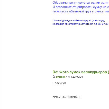
Обе лямки регулируются одним затя
я
И позволяют отцентровать сумку на 
(если есть объемный груз в сумке, ил
Нельзя дважды войти в одну и ту же воду,
но можно многократно лететь по одной и той 
Re: Фото сумок велокурьеров (
avtokim
»
6.4.12 09:20
П
о
Спасибо!
в
і
д
о
м
ВЕЛ-ИНФИЦИРОВАН!
л
е
н
н