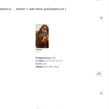
рикосы ... может с ним моно добазариться )
Эмми
* * *
Повідомлень:
335
З нами з:
12.5.06 16:12
Стать:
жін
Звідки:
Kiev [Brovary]
Цитата