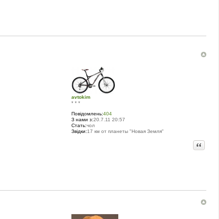
avtokim
* * *
Повідомлень:
404
З нами з:
20.7.11 20:57
Стать:
чол
Звідки:
17 км от планеты "Новая Земля"
Цитата