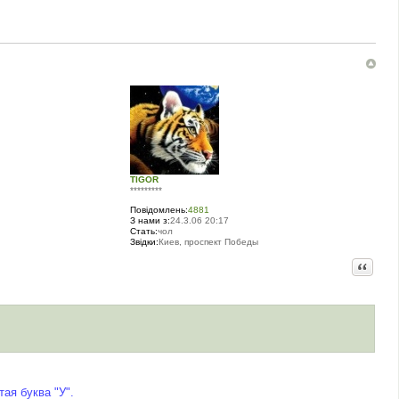
TIGOR
*********
Повідомлень:
4881
З нами з:
24.3.06 20:17
Стать:
чол
Звідки:
Киев, проспект Победы
Цитата
ая буква "У".