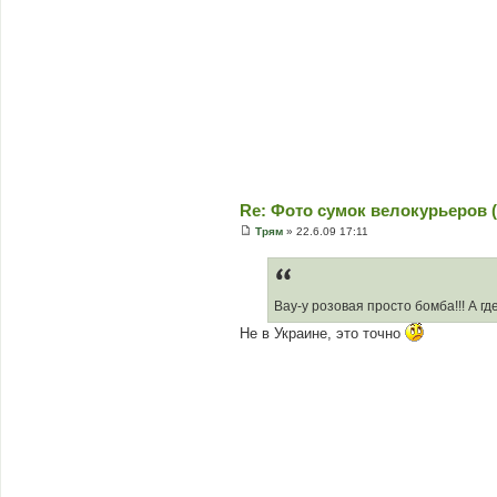
н
я
Re: Фото сумок велокурьеров (
Трям
»
22.6.09 17:11
П
о
в
і
д
Вау-у розовая просто бомба!!! А гд
о
м
Не в Украине, это точно
л
е
н
н
я