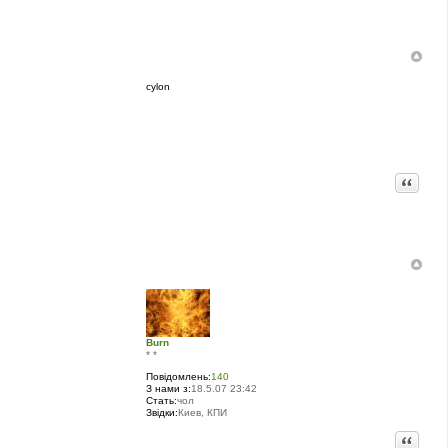
cylon
Цитата
Burn
* *
Повідомлень:
140
З нами з:
18.5.07 23:42
Стать:
чол
Звідки:
Киев, КПИ
Цитата