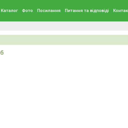
Каталог
Фото
Посилання
Питання та вiдповiдi
Контак
Мб