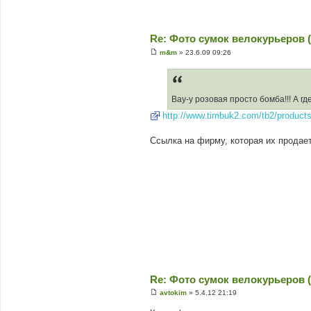
Re: Фото сумок велокурьеров (
m&m
»
23.6.09 09:26
П
о
в
і
д
Вау-у розовая просто бомба!!! А гд
о
м
http://www.timbuk2.com/tb2/product
л
е
н
Ccылка на фирму, которая их продает
н
я
Re: Фото сумок велокурьеров (
avtokim
»
5.4.12 21:19
П
о