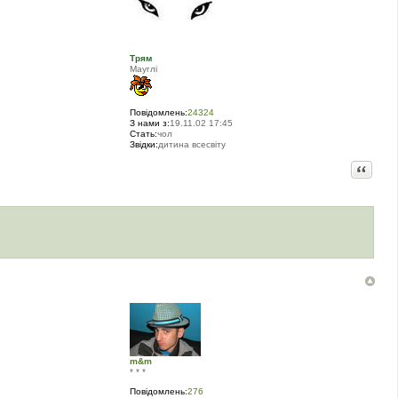
Трям
Мауглi
Повідомлень:
24324
З нами з:
19.11.02 17:45
Стать:
чол
Звідки:
дитина всесвіту
Цитата
m&m
* * *
Повідомлень:
276