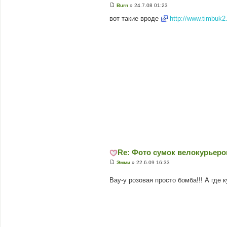
Burn
»
24.7.08 01:23
П
о
вот такие вроде
http://www.timbuk2
в
і
д
о
м
л
е
н
н
я
Re: Фото сумок велокурьеров
Эмми
»
22.6.09 16:33
П
о
Вау-у розовая просто бомба!!! А где 
в
і
д
о
м
л
е
н