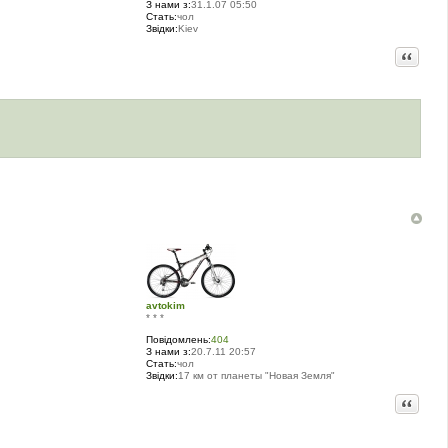
З нами з:
31.1.07 05:50
Стать:
чол
Звідки:
Kiev
Цитата
avtokim
* * *
Повідомлень:
404
З нами з:
20.7.11 20:57
Стать:
чол
Звідки:
17 км от планеты "Новая Земля"
Цитата