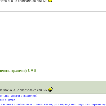
 чтоб она не сползала со спины?
очень красиво) 3 Мб
ипа чтоб она не сползала со спины?
тельная лямка с защелкой.
ики снимка.
основная шлейка через плечо выглядит спереди на груди, как перевернут