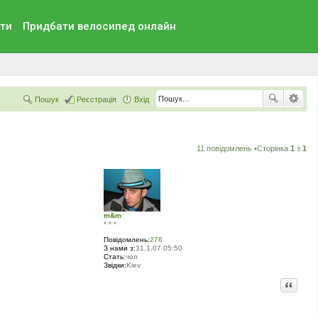
ти
Придбати велосипед онлайн
Пошук
Реєстрація
Вхід
11 повідомлень •Сторінка
1
з
1
m&m
* * *
Повідомлень:
276
З нами з:
31.1.07 05:50
Стать:
чол
Звідки:
Kiev
Цитата