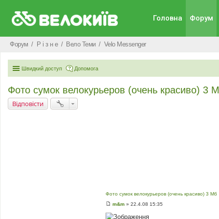
Головна
Форум
Форум
Р i з н е
Вело Теми
Velo Messenger
Швидкий доступ
Допомога
Фото сумок велокурьеров (очень красиво) 3 
Відповісти
Фото сумок велокурьеров (очень красиво) 3 Мб
m&m
»
22.4.08 15:35
П
о