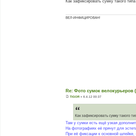
Как зафиксировать сумку такого типа
в
і
д
о
м
ВЕЛ-ИНФИЦИРОВАН!
л
е
н
н
я
Re: Фото сумок велокурьеров (
TIGOR
»
6.4.12 00:37
П
о
в
і
д
Как зафиксировать сумку такого т
о
м
Там у сумки есть ещё узкая дополни
л
На фотографиях её прячут для эстет
е
н
При её фиксации к основной шлейке, 
н