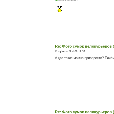
Re: Фото сумок велокурьеров (
cylon
»
29.4.08 19:37
П
о
А где такие можно приобрести? Почё
в
і
д
о
м
л
е
н
н
я
Re: Фото сумок велокурьеров (