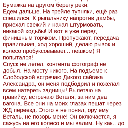
Бумажка на другом берегу реки.
Едем дальше. На трейле тупняки, ещё раз
спешился. К рыгальнику напротив дамбы,
приехал свежий и начал штурмовать,
никакой ходьбы! И вот я уже перед
финишным торчком. Пропускают, передача
правильная, ход хороший, делаю рывок и...
колесо пробуксовывает... пешком) Я
попытался!
Спуск не летел, контента фотограф не
добыл. На мосту никого. На подъеме к
Слободской встречаю Дикого сайгака
Александра, он меня подбодрил и пожелал
всем натереть задницы! Вылетаю на
гравийку, встречаю Веталя, за ним два
вагона. Все они на моих глазах пешат через
ЖД переезд. Этого я не понял, ору ему
Веталь, не позорь мене! Он включается, я
сажусь на его колесо и мы валим. Ну как.. до