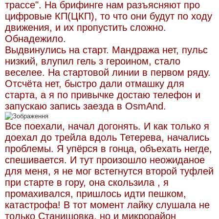
трассе". На брифинге нам разъясняют про
я
цифровые КП(ЦКП), то что они будут по ходу
движения, и их пропустить сложно.
Обнадежило.
Выдвинулись на старт. Мандража нет, пульс
низкий, влупил гель з героином, стало
веселее. На стартовой линии в первом ряду.
Отсчёта нет, быстро дали отмашку для
старта, а я по привычке достаю телефон и
запускаю запись заезда в OsmAnd.
Все поехали, начал догонять. И как только я
доехал до трейла вдоль Тетерева, начались
проблемы. Я упёрся в гонца, объехать негде,
спешивается. И тут произошло неожиданое
для меня, я не мог встегнутся второй туфлей
при старте в гору, она скользила , я
промахивался, пришлось идти пешком,
катастрофа! В тот момент лайку слушала не
только Станишовка, но и микрорайон