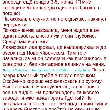
впереди ещё гонцов 3-5, но на КП мне
сообщили что впереди один и он близко, в
погоню!
На асфальте скучно, но не отдыхаю, накинул
передачку.
По окончанию асфальта, меня ждала ещё
одна новость, много луж и они глубокие.
Сразу намочил ноги.
Лавировал лавировал, да выловаривал я до
озера под Новогуйвенском. Там то и
начались за мной слежка и как выяснилось в
следствии, без контактное влияние на меня.
После
https://www.youtube.com/watch?v=HVR6tc- ... e=youtu.be
озера классный трейл в гору с песочком.
Особенно хорошо его смаковать по сухому.
Выскакиваю в Новогуйвенск , а соперника
всё не видно. На прямой вдоль танкового
завода, я уже начал орать Где ты!? Но
оставался спокоен , т.к. без подготовки Гуйву
и Зареки быстро не пройти) По окончанию