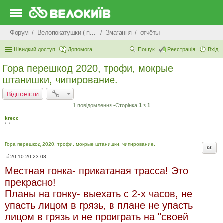
Форум
Велопокатушки ( покатеньки), велопоходи, туризм.
Змагання
отчёты
Швидкий доступ
Допомога
Пошук
Реєстрація
Вхід
Гора перешкод 2020, трофи, мокрые
штанишки, чипирование.
Відповісти
1 повідомлення •Сторінка
1
з
1
krecc
* *
Гора перешкод 2020, трофи, мокрые штанишки, чипирование.
Цита
20.10.20 23:08
П
о
Местная гонка- прикатаная трасса! Это
в
і
прекрасно!
д
Планы на гонку- выехать с 2-х часов, не
о
м
упасть лицом в грязь, в плане не упасть
л
е
лицом в грязь и не проиграть на "своей
н
н