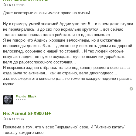
1.6.11 21:35
П
о
Даже некоторые ашаны имеют право на жизнь!
в
і
д
Ну к примеру умоей знакомой Ардис уже лет 5... и в нем даже втулки
о
не перебирались, и до сих пор нормально крутятся... вот сейчас
м
л
только вилка начала плохо работать и то вдшка помогает...
е
Я не говорю что Ардисы хорошие велосипеды, но и бютжетные
н
н
велосипеды должны быть... далеко не у всех есть деньги на дорогой
я
велосипед, особенно с нашей то страной... И тех людей которые
покупают ардис, не нужно осуждать, лучше помоч им доработать
велл до работоспособного состояния...
И покрышка задняя стёрлась только под конец прошлого сезона... а
езда была то активная... как не странно, велл двухподвесс...
з.ы. восьмерки это конешно да... но тоже не каждую неделю править
нужно...
Frantic_Black
* * * * *
Re: Azimut SFX900 B+
1.6.11 21:42
П
о
Проблема в том, что у всех "нормально" свое. И "Активно катать"
в
тоже...у каждого свое.
і