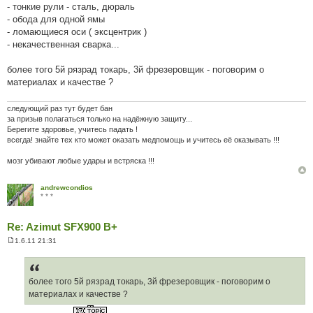
- тонкие рули - сталь, дюраль
- обода для одной ямы
- ломающиеся оси ( эксцентрик )
- некачественная сварка...
более того 5й рязрад токарь, 3й фрезеровщик - поговорим о
материалах и качестве ?
следующий раз тут будет бан
за призыв полагаться только на надёжную защиту...
Берегите здоровье, учитесь падать !
всегда! знайте тех кто может оказать медпомощь и учитесь её оказывать !!!
мозг убивают любые удары и встряска !!!
andrewcondios
* * *
Re: Azimut SFX900 B+
1.6.11 21:31
П
о
в
і
д
более того 5й рязрад токарь, 3й фрезеровщик - поговорим о
о
материалах и качестве ?
м
л