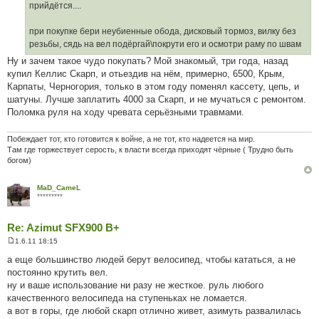
прийдётся....
при покупке бери неубиенные обода, дисковый тормоз, вилку без
резьбы, сядь на вел подёргай\покрути его и осмотри раму по швам
Ну и зачем такое чудо покупать? Мой знакомый, три года, назад
купил Келлис Скарп, и отьездив на нём, примерно, 6500, Крым,
Карпаты, Черногория, только в этом году поменял кассету, цепь, и
шатуны. Лучше заплатить 4000 за Скарп, и не мучаться с ремонтом.
Поломка руля на ходу чревата серьёзными травмами.
Побеждает тот, кто готовится к войне, а не тот, кто надеется на мир.
Там где торжествует серость, к власти всегда приходят чёрные ( Трудно быть
богом)
MaD_CameL
*********
Re: Azimut SFX900 B+
1.6.11 18:15
П
о
а еще большинство людей берут велосипед, чтобы кататься, а не
в
постоянно крутить вел.
і
д
ну и ваше использование ни разу не жесткое. руль любого
о
качественного велосипеда на ступеньках не ломается.
м
л
а вот в горы, где любой скарп отлично живет, азимуть развалилась
е