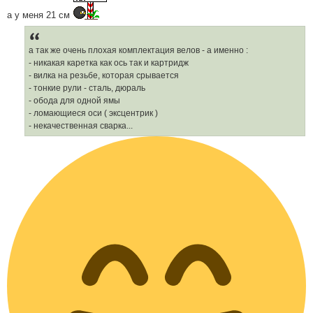
е
н
а у меня 21 см
н
я
а так же очень плохая комплектация велов - а именно :
- никакая каретка как ось так и картридж
- вилка на резьбе, которая срывается
- тонкие рули - сталь, дюраль
- обода для одной ямы
- ломающиеся оси ( эксцентрик )
- некачественная сварка...