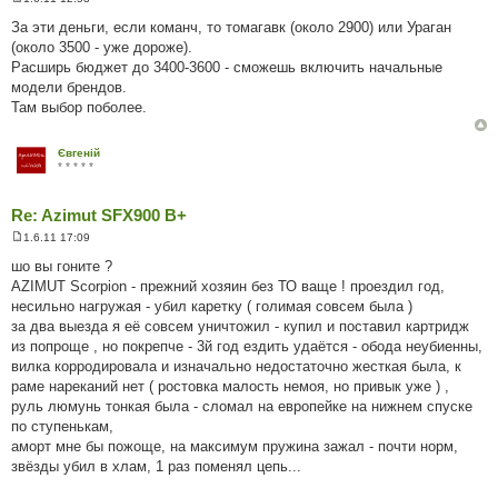
П
о
За эти деньги, если команч, то томагавк (около 2900) или Ураган
в
(около 3500 - уже дороже).
і
д
Расширь бюджет до 3400-3600 - сможешь включить начальные
о
модели брендов.
м
л
Там выбор поболее.
е
н
н
Євгеній
я
* * * * *
Re: Azimut SFX900 B+
1.6.11 17:09
П
о
шо вы гоните ?
в
AZIMUT Scorpion - прежний хозяин без ТО ваще ! проездил год,
і
д
несильно нагружая - убил каретку ( голимая совсем была )
о
за два выезда я её совсем уничтожил - купил и поставил картридж
м
л
из попроще , но покрепче - 3й год ездить удаётся - обода неубиенны,
е
вилка корродировала и изначально недостаточно жесткая была, к
н
н
раме нареканий нет ( ростовка малость немоя, но привык уже ) ,
я
руль люмунь тонкая была - сломал на европейке на нижнем спуске
по ступенькам,
аморт мне бы пожоще, на максимум пружина зажал - почти норм,
звёзды убил в хлам, 1 раз поменял цепь...