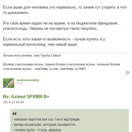
д
о
Если ашан для человека это нормально, то зачем тут спорить и что-
м
л
то доказывать.
е
н
н
Я в свое время ездил не на ашане, а на бюджетном брендовом...
я
упасигосподь. Никому не посоветую такое покупать.
Если есть хоть какая-то возможность - лучше купить б.у.
нормальный велосипед, чем новый ашан.
Лучше нету велика, чем Toyota Celica!
Долгая счастливая жизнь, такая долгая счастливая жизнь, отныне долгая
счастливая жизнь... каждому из нас, каждому из НАС!
andrewcondios
* * *
Re: Azimut SFX900 B+
1.6.11 21:44
П
о
в
і
д
- никакая каретка как ось так и картридж
о
- вилка на резьбе, которая срывается
м
л
- тонкие рули - сталь, дюраль