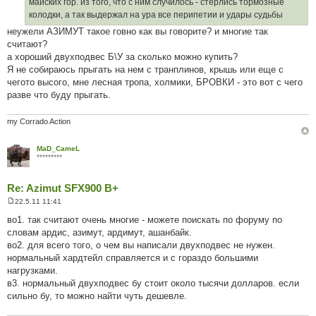
н
майских гор. из того, что с ним случилось - стерлись тормозные
я
колодки, а так выдержал на ура все перипетии и удары судьбы
неужели АЗИМУТ такое говно как вы говорите? и многие так
считают?
а хороший двухподвес Б\У за сколько можно купить?
Я не собираюсь прыгать на нем с транплинов, крышь или еще с
чегото высого, мне лесная тропа, холмики, БРОВКИ - это вот с чего
разве что буду прыгать.
my Corrado Action
MaD_CameL
*********
Re: Azimut SFX900 B+
22.5.11 11:41
П
о
во1. так считают очень многие - можете поискать по форуму по
в
словам ардис, азимут, ардимут, ашанбайк.
і
д
во2. для всего того, о чем вы написали двухподвес не нужен.
о
нормальный хардтейл справляется и с гораздо большими
м
л
нагрузками.
е
в3. нормальный двухподвес бу стоит около тысячи долларов. если
н
н
сильно бу, то можно найти чуть дешевле.
я