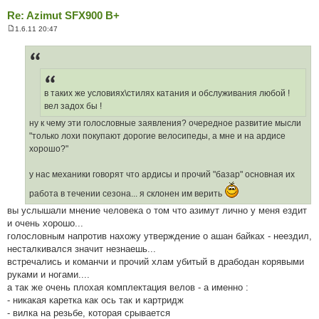
Re: Azimut SFX900 B+
1.6.11 20:47
П
о
в
і
д
о
м
в таких же условиях\стилях катания и обслуживания любой !
л
е
вел задох бы !
н
н
ну к чему эти голословные заявления? очередное развитие мысли
я
"только лохи покупают дорогие велосипеды, а мне и на ардисе
хорошо?"
у нас механики говорят что ардисы и прочий "базар" основная их
работа в течении сезона... я склонен им верить
вы услышали мнение человека о том что азимут лично у меня ездит
и очень хорошо...
голословным напротив нахожу утверждение о ашан байках - неездил,
несталкивался значит незнаешь...
встречались и команчи и прочий хлам убитый в драбодан корявыми
руками и ногами....
а так же очень плохая комплектация велов - а именно :
- никакая каретка как ось так и картридж
- вилка на резьбе, которая срывается