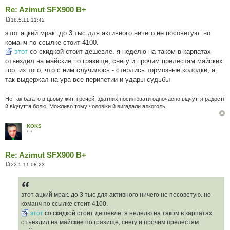
Re: Azimut SFX900 B+
18.5.11 11:42
П
о
этот ацкий мрак. до 3 тыс для активного ничего не посоветую. но
в
команч по ссылке стоит 4100.
і
д
этот
со скидкой стоит дешевле. я неделю на таком в карпатах
о
отъездил на майские по грязище, снегу и прочим прелестям майских
м
л
гор. из того, что с ним случилось - стерлись тормозные колодки, а
е
так выдержал на ура все перипетии и удары судьбы
н
н
я
Не так багато в цьому житті речей, здатних посилювати одночасно відчуття радості
й відчуття болю. Можливо тому чоловіки й вигадали алкоголь.
KOKS
* *
Re: Azimut SFX900 B+
22.5.11 08:23
П
о
в
і
д
этот ацкий мрак. до 3 тыс для активного ничего не посоветую. но
о
команч по ссылке стоит 4100.
м
л
этот
со скидкой стоит дешевле. я неделю на таком в карпатах
е
отъездил на майские по грязище, снегу и прочим прелестям
н