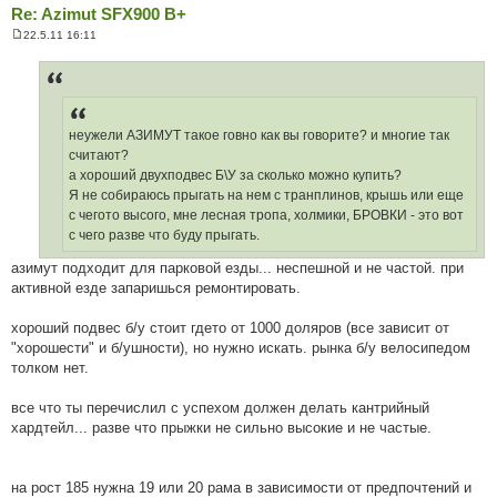
Re: Azimut SFX900 B+
22.5.11 16:11
П
о
в
і
д
о
м
неужели АЗИМУТ такое говно как вы говорите? и многие так
л
е
считают?
н
а хороший двухподвес Б\У за сколько можно купить?
н
я
Я не собираюсь прыгать на нем с транплинов, крышь или еще
с чегото высого, мне лесная тропа, холмики, БРОВКИ - это вот
с чего разве что буду прыгать.
азимут подходит для парковой езды... неспешной и не частой. при
активной езде запаришься ремонтировать.
хороший подвес б/у стоит гдето от 1000 доляров (все зависит от
"хорошести" и б/ушности), но нужно искать. рынка б/у велосипедом
толком нет.
все что ты перечислил с успехом должен делать кантрийный
хардтейл... разве что прыжки не сильно высокие и не частые.
на рост 185 нужна 19 или 20 рама в зависимости от предпочтений и