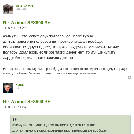
MaD_CameL
*********
Re: Azimut SFX900 B+
18.5.11 11:02
П
о
азимуть - это макет двухподвеса. дешевое гуано.
в
для активного использования противопоказан вообще.
і
д
если хочется двухподвес, то нужно выделить минимум тысячу-
о
полторы долларов. если же таких денег нет, то лучше купить
м
л
хардтейл нормального производителя
е
н
н
Не так багато в цьому житті речей, здатних посилювати одночасно відчуття радості
я
й відчуття болю. Можливо тому чоловіки й вигадали алкоголь.
KOKS
* *
Re: Azimut SFX900 B+
18.5.11 11:06
П
о
в
і
д
азимуть - это макет двухподвеса. дешевое гуано.
о
для активного использования противопоказан вообще.
м