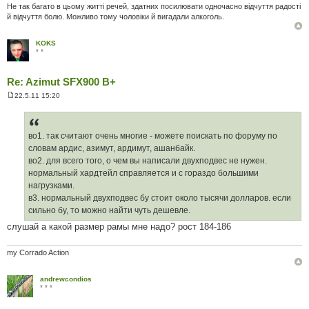
Не так багато в цьому житті речей, здатних посилювати одночасно відчуття радості
й відчуття болю. Можливо тому чоловіки й вигадали алкоголь.
KOKS
* *
Re: Azimut SFX900 B+
22.5.11 15:20
П
о
в
і
д
во1. так считают очень многие - можете поискать по форуму по
о
словам ардис, азимут, ардимут, ашанбайк.
м
л
во2. для всего того, о чем вы написали двухподвес не нужен.
е
нормальный хардтейл справляется и с гораздо большими
н
н
нагрузками.
я
в3. нормальный двухподвес бу стоит около тысячи долларов. если
сильно бу, то можно найти чуть дешевле.
слушай а какой размер рамы мне надо? рост 184-186
my Corrado Action
andrewcondios
* * *