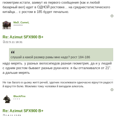
геометрии.кстати, азимут из первого сообщения (как и любой
базарный вел) идет в ОДНОЙ ростовке... на среднестатистического
китайца... с ростом в 185 будет печально.
MaD_CameL
*********
Re: Azimut SFX900 B+
22.5.11 18:31
П
о
в
і
д
слушай а какой размер рамы мне надо? рост 184-186
о
надо мерять. у разных велосипедов разная геометрия, да и у людей
м
л
с одним ростом бывают разные руки-ноги. я бы отталкивался от 21".
е
а дальше мерять
н
н
я
Не так багато в цьому житті речей, здатних посилювати одночасно відчуття радості
й відчуття болю. Можливо тому чоловіки й вигадали алкоголь.
BlackFire
* * * *
Re: Azimut SFX900 B+
1.6.11 12:53