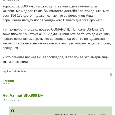
П
о
хорошо. за 3600 какой можно купить? напишите пожалуйста
в
кокрентные модели какие Вы считаете достойны за эти деньги. мой
і
д
рост 184-186 гдето. я даже незнаю что за велосипед Ашан,
о
спрашивать небуду после увиденного Вашего диалога про него.
м
л
е
и я так понял что двух подвес COMANCHE Hurricane DS Disc DS
н
н
тоже плохой? он стоит 4100. Админы извините за то что даю ссылку.
я
просто если так смотреть что за велосипед этот то попадаються
какието Харигансы не такие какиой я вот присмотрел. еще раз прошу
прощения.
и что скажите насчед GT велосипедов, я так понял это американцы
как мне сказали
my Corrado Action
RATIBOR
* * * *
Re: Azimut SFX900 B+
7.6.11 11:13
П
о
в
і