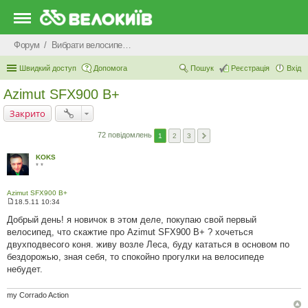
Форум
Вибрати велосипед - як купити велосипед: дитячий, гірський, жіночий, міський
Швидкий доступ
Допомога
Пошук
Реєстрація
Вхід
Azimut SFX900 B+
Закрито
72 повідомлень
1
2
3
KOKS
* *
Azimut SFX900 B+
18.5.11 10:34
П
о
Добрый день! я новичок в этом деле, покупаю свой первый
в
велосипед, что скажтие про Azimut SFX900 B+ ? хочеться
і
д
двухподвесого коня. живу возле Леса, буду кататься в основом по
о
бездорожью, зная себя, то спокойно прогулки на велосипеде
м
л
небудет.
е
н
н
my Corrado Action
я