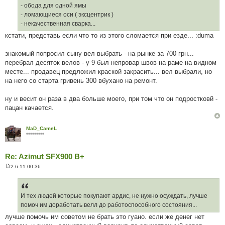
е
- обода для одной ямы
н
н
- ломающиеся оси ( эксцентрик )
я
- некачественная сварка...
кстати, представь если что то из этого сломается при езде... :duma
знакомый попросил сыну вел выбрать - на рынке за 700 грн...
перебрал десяток велов - у 9 был непровар швов на раме на видном
месте... продавец предложил краской закрасить... вел выбрали, но
на него со старта гривень 300 вбухано на ремонт.
ну и весит он раза в два больше моего, при том что он подростковй -
пацан качается.
MaD_CameL
*********
Re: Azimut SFX900 B+
2.6.11 00:36
П
о
в
і
д
И тех людей которые покупают ардис, не нужно осуждать, лучше
о
помоч им доработать велл до работоспособного состояния...
м
л
лучше помочь им советом не брать это гуано. если же денег нет
е