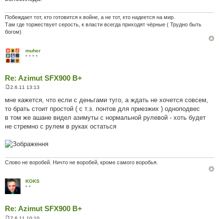
Побеждает тот, кто готовится к войне, а не тот, кто надеется на мир.
Там где торжествует серость, к власти всегда приходят чёрные ( Трудно быть
богом)
muher
* * * *
Re: Azimut SFX900 B+
2.6.11 13:13
П
о
мне кажется, что если с деньгами туго, а ждать не хочется совсем,
в
то брать стоит простой ( с т.з. понтов для приезжих ) одноподвес
і
д
в том же ашане видел азимуты с нормальной рулевой - хоть будет
о
не стремно с рулем в руках остаться
м
л
е
н
н
я
Слово не воробей. Ничто не воробей, кроме самого воробья.
KOKS
* *
Re: Azimut SFX900 B+
7.6.11 10:10