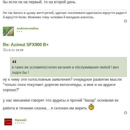
бы если не на первый, то на второй день
н
н
я
Не так багато в цьому житті речей, здатних посилювати одночасно відчуття радості
й відчуття болю. Можливо тому чоловіки й вигадали алкоголь.
andrewcondios
* * *
Re: Azimut SFX900 B+
1.6.11 19:28
П
о
в
і
д
в таких же условиях\стилях катания и обслуживания любой ! вел
о
задох бы !
м
л
ну к чему эти голословные заявления? очередное развитие мысли
е
"только лохи покупают дорогие велосипеды, а мне и на ардисе
н
н
хорошо?"
я
у нас механики говорят что ардисы и прочий "базар" основная их
работа в течении сезона... я склонен им верить
Євгеній
* * * * *