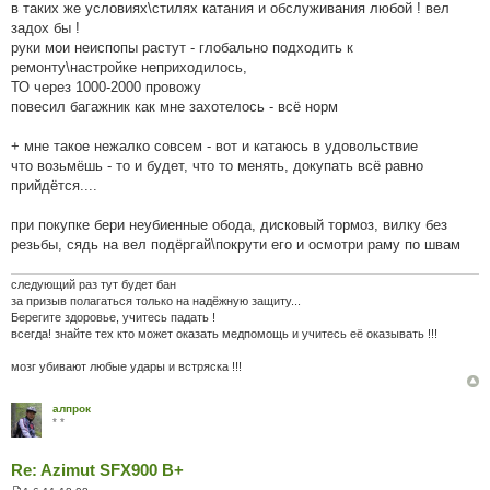
в таких же условиях\стилях катания и обслуживания любой ! вел
задох бы !
руки мои неиспопы растут - глобально подходить к
ремонту\настройке неприходилось,
ТО через 1000-2000 провожу
повесил багажник как мне захотелось - всё норм
+ мне такое нежалко совсем - вот и катаюсь в удовольствие
что возьмёшь - то и будет, что то менять, докупать всё равно
прийдётся....
при покупке бери неубиенные обода, дисковый тормоз, вилку без
резьбы, сядь на вел подёргай\покрути его и осмотри раму по швам
следующий раз тут будет бан
за призыв полагаться только на надёжную защиту...
Берегите здоровье, учитесь падать !
всегда! знайте тех кто может оказать медпомощь и учитесь её оказывать !!!
мозг убивают любые удары и встряска !!!
алпрок
* *
Re: Azimut SFX900 B+