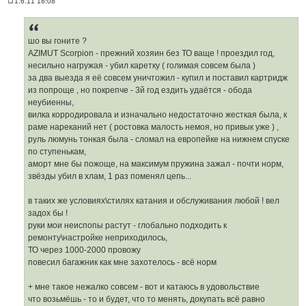
1.6.11 18:08
П
о
в
і
д
шо вы гоните ?
о
AZIMUT Scorpion - прежний хозяин без ТО ваще ! проездил год,
м
л
несильно нагружая - убил каретку ( голимая совсем была )
е
за два выезда я её совсем уничтожил - купил и поставил картридж
н
н
из попроще , но покрепче - 3й год ездить удаётся - обода
я
неубиенны,
вилка корродировала и изначально недостаточно жесткая была, к
раме нареканий нет ( ростовка малость немоя, но привык уже ) ,
руль люмунь тонкая была - сломал на европейке на нижнем спуске
по ступенькам,
аморт мне бы пожоще, на максимум пружина зажал - почти норм,
звёзды убил в хлам, 1 раз поменял цепь...
в таких же условиях\стилях катания и обслуживания любой ! вел
задох бы !
руки мои неиспопы растут - глобально подходить к
ремонту\настройке неприходилось,
ТО через 1000-2000 провожу
повесил багажник как мне захотелось - всё норм
+ мне такое нежалко совсем - вот и катаюсь в удовольствие
что возьмёшь - то и будет, что то менять, докупать всё равно