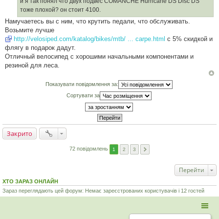
д
и я так понял что двух подвес COMANCHE Hurricane DS Disc DS
о
тоже плохой? он стоит 4100.
м
л
Намучаетесь вы с ним, что крутить педали, что обслуживать.
е
Возьмите лучше
н
н
http://velosiped.com/katalog/bikes/mtb/ ... carpe.html
с 5% скидкой и
я
флягу в подарок дадут.
Отличный велосипед с хорошими начальными компонентами и
резиной для леса.
Показувати повідомлення за:
Сортувати за
Закрито
72 повідомлень
1
2
3
Перейти
ХТО ЗАРАЗ ОНЛАЙН
Зараз переглядають цей форум: Немає зареєстрованих користувачів і 12 гостей