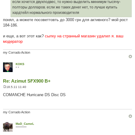
л
если хочется двухподвес, то нужно выделить минимум тысячу-
е
полторы долларов. если же таких денег нет, то лучше купить
н
н
хардтейл нормального производителя
я
понял, а можете посоветтовть до 3000 грн для активного? мой рост
184-186.
и еще, а вот этот как?
сылку на странный магазин удалил я. ваш
модератор
my Corrado Action
KOKS
* *
Re: Azimut SFX900 B+
18.5.11 11:40
П
о
COMANCHE Hurricane DS Disc DS
в
і
д
о
м
my Corrado Action
л
е
н
MaD_CameL
н
*********
я