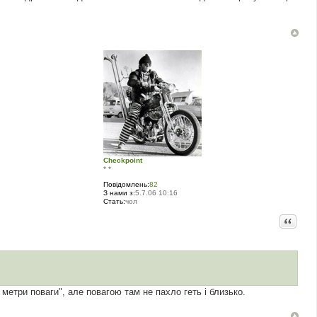
Checkpoint
* *
Повідомлень:
82
З нами з:
5.7.06 10:16
Стать:
чол
Цитата
 метри поваги", але повагою там не пахло геть і близько.