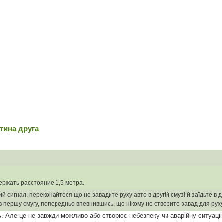
стина друга
ержать расстояние 1,5 метра.
ний сигнал, переконайтеся що не завадите руху авто в другій смузі й заїдьте 
в першу смугу, попередньо впевнившись, що нікому не створите завад для руху
лять. Але це не завжди можливо або створює небезпеку чи аварійну ситуац