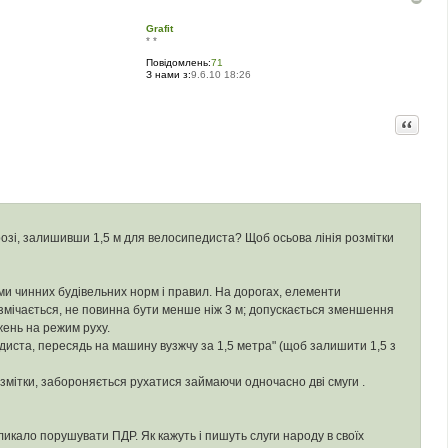
Grafit
* *
Повідомлень:
71
З нами з:
9.6.10 18:26
Цитата
орозі, залишивши 1,5 м для велосипедиста? Щоб осьова лінія розмітки
гами чинних будівельних норм і правил. На дорогах, елементи
змічається, не повинна бути менше ніж 3 м; допускається зменшення
жень на режим руху.
иста, пересядь на машину вузжчу за 1,5 метра" (щоб залишити 1,5 з
озмітки, забороняється рухатися займаючи одночасно дві смуги .
кликало порушувати ПДР. Як кажуть і пишуть слуги народу в своїх