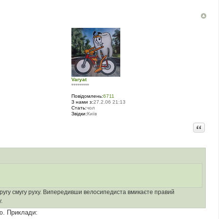
Varyat
*********
Повідомлень:
6711
З нами з:
27.2.06 21:13
Стать:
чол
Звідки:
Київ
Цитата
в другу смугу руху. Випередивши велосипедиста вмикаєте правий
.
ію. Приклади: