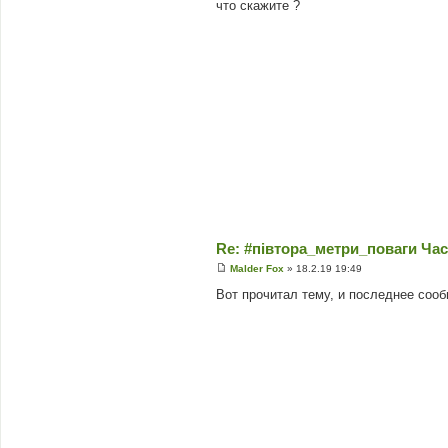
л
что скажите ?
е
н
н
я
Re: #‎півтора_метри_поваги Ча
Malder Fox
»
18.2.19 19:49
П
о
Вот прочитал тему, и последнее сообщ
в
і
д
о
м
л
е
н
н
я