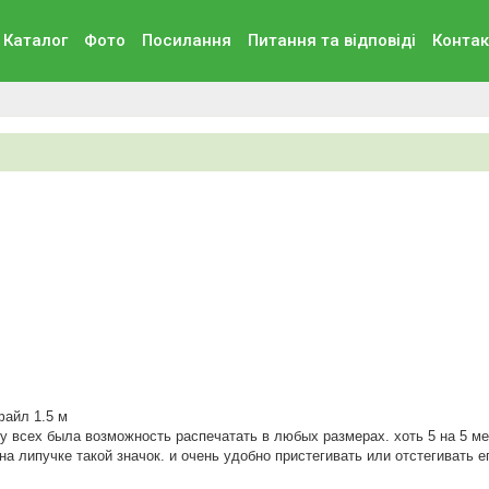
Каталог
Фото
Посилання
Питання та вiдповiдi
Контак
файл 1.5 м
 у всех была возможность распечатать в любых размерах. хоть 5 на 5 ме
на липучке такой значок. и очень удобно пристегивать или отстегивать е