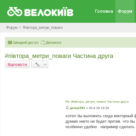
Головна
Форум
Форум
#‎пiвтора_метри_поваги‬
Швидкий доступ
Допомога
#‎півтора_метри_поваги Частина друга
Відповісти
Re: #‎півтора_метри_поваги Частина друга
genia1991
»
20.4.18 13:16
П
о
хотел бы выложить сюда векторный 
в
думаю никто не будет против. что бы
і
д
особенно удобно . например сделать 
о
м