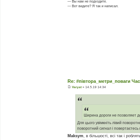
— Вы нам не подходите.
— Вот видите? Я так и написал.
Re: #‎півтора_метри_поваги Ча
Varyat
»
14.5.19 14:34
П
о
в
і
д
о
м
Ширина дороги не позволяет д
л
е
Для цього увімкніть лівий поворот
н
н
поворотний сигнал і повертаєтесь 
я
Maksym
, в більшості, всі так і роб