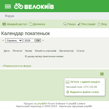
Форум
Швидкий доступ
Допомога
Пошук
Реєстрація
Вхід
Календар покатеньок
«
»
Дата
Початок
Назва
Кількість учасників
Організатор
Статус
В цьому місяці покатеньок немає
«Повернутися на форум
Зв'язок з адміністрацією
Часовий пояс
UTC+02:00
Видалити файли cookie
Працює на
phpBB
® Forum Software © phpBB Limited
Український переклад © 2005-2019
Українська підтримка phpBB