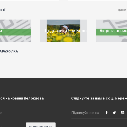
РІЇ
ДИВИ
и
Щоденники Яни Беломоїної
Акції та нови
БАРАХОЛКА
ься на новини Велокиєва
Слідкуйте за нам в соц. мере
Підписуйтесь на