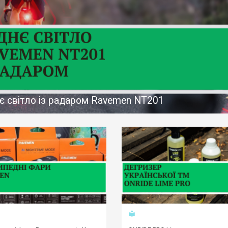
є світло із радаром Ravemen NT201
local_library