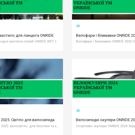
local_library
мастило для ланцюга ONRIDE
Велофари і блимавки ONRIDE 2
Велосипедне мастило-спрей ONRIDE WET та ONRIDE DRY Для кожного велосипедиста українська ТМ ONRIDE представила велосипедне мастило-спрей для використання в вологих і сухих умовах. ONRIDE WET ONRIDE DRY Детально про мастила: ONRIDE
local_library
 2025: Світло для велосипеда
Велосипедні окуляри ONRIDE 2
ONRIDE 2025: велосвітло для безпеки та комфорту кожного велосипедиста Українська ТМ ONRIDE презентує колекцію велосипедного світла 2025 року, яка покликана зробити ваші велоподорожі безпечнішими та комфортнішими. Нова