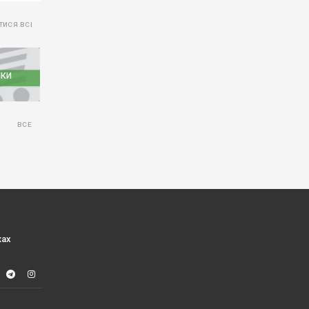
ТИСЯ ВСІ
нки
ВСЕ
жах