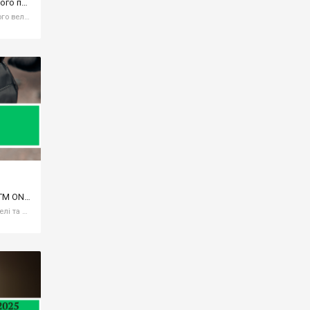
ONRIDE PRO Lime - дегризер нового покоління
ONRIDE PRO Lime дегризер для вашого велосипеда Шукаєте простий у використанні та ефективний дегризер для вашого велосипеда? Не шукайте далі, адже ONRIDE PRO Lime - це те, що вам потрібно. Цей біологічно безпечний дегризер на водній основі
Велосипедні сумки української ТМ ONRIDE
Сумка для велосипеда ONRIDE: моделі та призначення. Знайомимо вас з велосипедними сумками ONRIDE - колекція 2024 року. До колекції увійшли сумки за призначенням та кріпленням: Велосумки на багажник Велосипедні сумки в трикутник