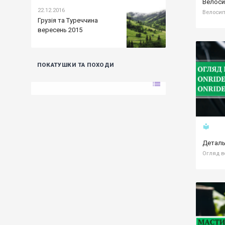
Велоси
22.12.2016
Грузія та Туреччина
вересень 2015
ПОКАТУШКИ ТА ПОХОДИ
list
local_library