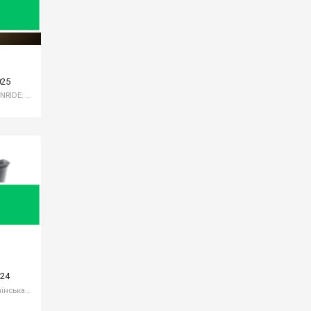
025
Велофари і блимавки ONRIDE 2025 ONRIDE: Задні ліхтарі для безпечних та комфортних велоподорожей ONRIDE пропонує широкий спектр задніх ліхтарів, які допоможуть вам бути помітними на дорозі. Ознайомтеся доступними моделями задніх блимавок: 1
024
Спортивні окуляри ONRIDE 2024 Українська ТМ ONRIDE представила наступні моделі велоокулярів: Окуляри ONRIDE Style ANSI Z87+ матово чорні з лінзами димчасті (17%) Окуляри ONRIDE Style ANSI Z87+ матово чорні з лінзами Photochromic