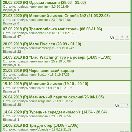
28.03.2020 (R) Одеські лимани (28.03 - 29.03)
Останнє повідомлення
anonim
«
3.3.20 11:49
Відповіді:
1
21.03.2020 (R) Молочний лиман. Спроба №2 (21.03-22.03)
Останнє повідомлення
anonim
«
23.2.20 12:06
Відповіді:
6
07.06.2018 (R) Трансполіська магістраль (08.06-11.06)
Останнє повідомлення
evan77
«
18.11.19 15:15
Відповіді:
67
1
2
3
28.09.2019 (R) Мале Полісся (28.09 - 01.10)
Останнє повідомлення
klementiy
«
27.9.19 06:42
Відповіді:
22
14.09.2019 (R) "Bird Watching" тур на ровері (14.09 - 17.09)
Останнє повідомлення
anonim
«
25.9.19 06:06
Відповіді:
11
21.09.2019 (R) Черепашинский карьер
Останнє повідомлення
Son1c
«
18.9.19 17:36
Відповіді:
9
19.10.2019 (R) Молочний лиман (19.10 - 20.10)
Останнє повідомлення
diver-r-r
«
16.9.19 21:26
Відповіді:
9
26.04.2019 (R) Мезинський парк та околиці(26.04-1.05)
Останнє повідомлення
sergejnac
«
11.9.19 07:20
Відповіді:
28
1
2
14.04.2020 (R) Турецьке середземномор'є (14.04 - 28.04)
Останнє повідомлення
anonim
«
23.8.19 07:56
Відповіді:
1
14.06.2019 (R) Три дні стер (14.06 - 17.06)
Останнє повідомлення
Vbaude
«
12.8.19 21:52