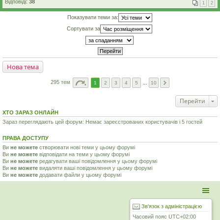
Відповіді:
38
1
2
Показувати теми за:
Сортувати за
Нова тема
295 тем
1
2
3
4
5
…
10
Перейти
ХТО ЗАРАЗ ОНЛАЙН
Зараз переглядають цей форум: Немає зареєстрованих користувачів і 5 гостей
ПРАВА ДОСТУПУ
Ви
не можете
створювати нові теми у цьому форумі
Ви
не можете
відповідати на теми у цьому форумі
Ви
не можете
редагувати ваші повідомлення у цьому форумі
Ви
не можете
видаляти ваші повідомлення у цьому форумі
Ви
не можете
додавати файли у цьому форумі
Зв'язок з адміністрацією
Часовий пояс
UTC+02:00