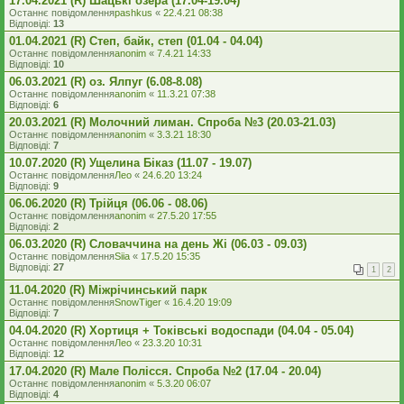
17.04.2021 (R) Шацькі озера (17.04-19.04)
Останнє повідомлення
pashkus
«
22.4.21 08:38
Відповіді:
13
01.04.2021 (R) Степ, байк, степ (01.04 - 04.04)
Останнє повідомлення
anonim
«
7.4.21 14:33
Відповіді:
10
06.03.2021 (R) оз. Ялпуг (6.08-8.08)
Останнє повідомлення
anonim
«
11.3.21 07:38
Відповіді:
6
20.03.2021 (R) Молочний лиман. Спроба №3 (20.03-21.03)
Останнє повідомлення
anonim
«
3.3.21 18:30
Відповіді:
7
10.07.2020 (R) Ущелина Біказ (11.07 - 19.07)
Останнє повідомлення
Лео
«
24.6.20 13:24
Відповіді:
9
06.06.2020 (R) Трійця (06.06 - 08.06)
Останнє повідомлення
anonim
«
27.5.20 17:55
Відповіді:
2
06.03.2020 (R) Словаччина на день Жі (06.03 - 09.03)
Останнє повідомлення
Siia
«
17.5.20 15:35
Відповіді:
27
1
2
11.04.2020 (R) Міжрічинський парк
Останнє повідомлення
SnowTiger
«
16.4.20 19:09
Відповіді:
7
04.04.2020 (R) Хортиця + Токівські водоспади (04.04 - 05.04)
Останнє повідомлення
Лео
«
23.3.20 10:31
Відповіді:
12
17.04.2020 (R) Мале Полісся. Спроба №2 (17.04 - 20.04)
Останнє повідомлення
anonim
«
5.3.20 06:07
Відповіді:
4