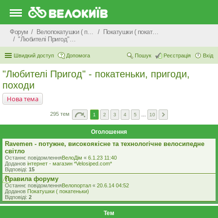
Форум
Велопокатушки ( покатеньки), велопоходи, туризм.
Покатушки ( покатеньки)
"Любителі Пригод" - покатеньки, пригоди, походи
Швидкий доступ
Допомога
Пошук
Реєстрація
Вхід
"Любителі Пригод" - покатеньки, пригоди,
походи
Нова тема
295 тем
1
2
3
4
5
…
10
Оголошення
Ravemen - потужне, високоякісне та технологічне велосипедне
світло
Останнє повідомлення
ВелоДім
«
6.1.23 11:40
Доданов
iнтернет - магазин *Velosiped.com*
Відповіді:
15
Правила форуму
Останнє повідомлення
Велопортал
«
20.6.14 04:52
Доданов
Покатушки ( покатеньки)
Відповіді:
2
Тем