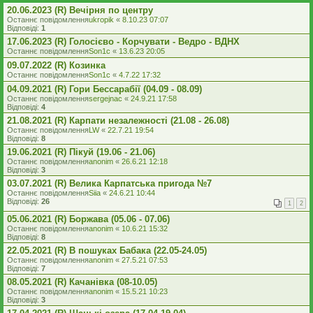
20.06.2023 (R) Вечірня по центру
Останнє повідомлення
ukropik
«
8.10.23 07:07
Відповіді:
1
17.06.2023 (R) Голосієво - Корчувати - Ведро - ВДНХ
Останнє повідомлення
Son1c
«
13.6.23 20:05
09.07.2022 (R) Козинка
Останнє повідомлення
Son1c
«
4.7.22 17:32
04.09.2021 (R) Гори Бессарабії (04.09 - 08.09)
Останнє повідомлення
sergejnac
«
24.9.21 17:58
Відповіді:
4
21.08.2021 (R) Карпати незалежності (21.08 - 26.08)
Останнє повідомлення
LW
«
22.7.21 19:54
Відповіді:
8
19.06.2021 (R) Пікуй (19.06 - 21.06)
Останнє повідомлення
anonim
«
26.6.21 12:18
Відповіді:
3
03.07.2021 (R) Велика Карпатська пригода №7
Останнє повідомлення
Siia
«
24.6.21 10:44
Відповіді:
26
1
2
05.06.2021 (R) Боржава (05.06 - 07.06)
Останнє повідомлення
anonim
«
10.6.21 15:32
Відповіді:
8
22.05.2021 (R) В пошуках Бабака (22.05-24.05)
Останнє повідомлення
anonim
«
27.5.21 07:53
Відповіді:
7
08.05.2021 (R) Качанівка (08-10.05)
Останнє повідомлення
anonim
«
15.5.21 10:23
Відповіді:
3