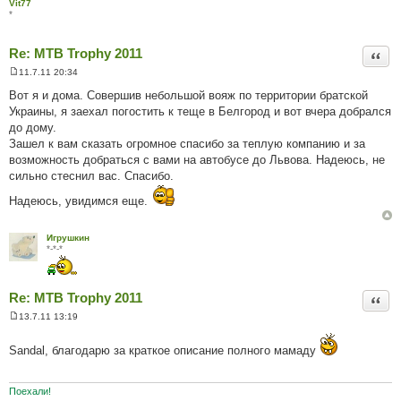
Vit77
*
Re: MTB Trophy 2011
Цита
11.7.11 20:34
П
о
Вот я и дома. Совершив небольшой вояж по территории братской
в
Украины, я заехал погостить к теще в Белгород и вот вчера добрался
і
д
до дому.
о
Зашел к вам сказать огромное спасибо за теплую компанию и за
м
л
возможность добраться с вами на автобусе до Львова. Надеюсь, не
е
сильно стеснил вас. Спасибо.
н
н
я
Надеюсь, увидимся еще.
Игрушкин
*-*-*
Re: MTB Trophy 2011
Цита
13.7.11 13:19
П
о
в
Sandal, благодарю за краткое описание полного мамаду
і
д
о
м
Поехали!
л