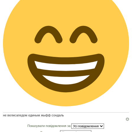
н
я
не велисапедом единым жыфф сондаль
Показувати повідомлення за: