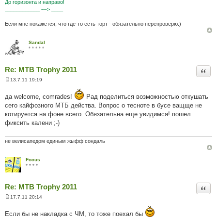
До горизонта и направо!
е
____________ ---> ____
н
н
я
Если мне покажется, что где-то есть торт - обязательно перепроверю.)
Sandal
* * * * *
Re: MTB Trophy 2011
Цита
13.7.11 19:19
П
о
да welcome, comrades!
в
Рад поделиться возможностью откушать
і
сего кайфозного МТБ действа. Вопрос о тесноте в бусе ващще не
д
котируется на фоне всего. Обязательна еще увидимся! пошел
о
м
фиксить калени ;-)
л
е
н
не велисапедом единым жыфф сондаль
н
я
Focus
* * * *
Re: MTB Trophy 2011
Цита
17.7.11 20:14
П
о
Если бы не накладка с ЧМ, то тоже поехал бы
в