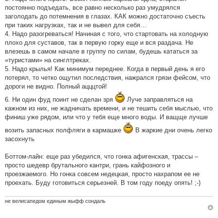
постоянно подъедать, все равно несколько раз умудрялся
заголодать до потемнения в глазах. КАК можно достаточно съесть
при таких нагрузках, так и не вывел для себя…
4. Надо разогреваться! Начиная с того, что стартовать на холодную
плохо для суставов, так в первую горку еще и вся раздача. Не
влезешь в самом начале в группу по силам, будешь кататься за
«туристами» на синглтреках.
5. Надо крылья! Как минимум переднее. Когда в первый день я его
потерял, то четко ощутил последствия, нажрался грязи фейсом, что
дороги не видно. Полный ацццтой!
6. Ни один фуд поинт не сделан зря
Луче заправляться на
кажном из них, не жадничать времени, и не тешить себя мыслью, что
финиш уже рядом, или что у тебя еще много воды. И ващще лучше
возить запасных полфляги в кармашке
В жаркие дни очень легко
засохнуть
Боттом-лайн: еще раз убедился, что гонка афигенская, трассы –
просто шедевр брутального кантри, грань кайфозного и
проезжаемого. Но гонка совсем недецкая, просто нахрапом ее не
проехать. Буду готовиться серьезней. В том году поеду опять! ;-)
не велисапедом единым жыфф сондаль