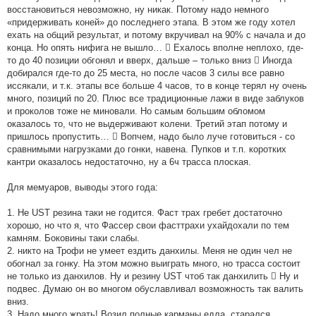
восстановиться невозможно, ну никак. Потому надо немного
«придерживать коней» до последнего этапа. В этом же году хотел
ехать на общий результат, и потому вкручивал на 90% с начала и до
конца. Но опять нифига не вышло…  Ехалось вполне неплохо, где-
то до 40 позиции обгонял и вверх, дальше – только вниз  Иногда
добирался где-то до 25 места, но после часов 3 силы все равно
иссякали, и т.к. этапы все больше 4 часов, то в конце терял ну очень
много, позиций по 20. Плюс все традиционные лажи в виде заблуков
и проколов тоже не миновали. Но самым большим обломом
оказалось то, что не выдерживают колени. Третий этап потому и
пришлось пропустить…  Вопчем, надо было луче готовиться - со
сравнимыми нагрузками до гонки, навена. Пупков и т.п. коротких
кантри оказалось недостаточно, ну а 6ч трасса плоская.
Для мемуаров, выводы этого года:
1. Не UST резина таки не годится. Фаст трах гребет достаточно
хорошо, но что я, что Фассер свои фасттрахи ухайдохали по тем
камням. Боковины таки слабы.
2. никто на Трофи не умеет ездить данхилы. Меня не один чел не
обогнал за гонку. На этом можно выиграть много, но трасса состоит
не только из данхилов. Ну и резину UST чтоб так данхилить  Ну и
подвес. Думаю он во многом обуславливал возможность так валить
вниз.
3. Надо много жрать! Возил полные карманы едла, старался