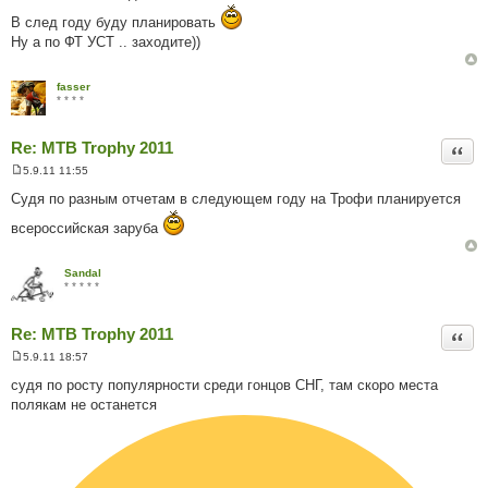
і
д
В след году буду планировать
о
Ну а по ФТ УСТ .. заходите))
м
л
е
н
fasser
н
* * * *
я
Re: MTB Trophy 2011
Цита
5.9.11 11:55
П
о
Судя по разным отчетам в следующем году на Трофи планируется
в
і
всероссийская заруба
д
о
м
л
Sandal
е
* * * * *
н
н
я
Re: MTB Trophy 2011
Цита
5.9.11 18:57
П
о
судя по росту популярности среди гонцов СНГ, там скоро места
в
полякам не останется
і
д
о
м
л
е
н