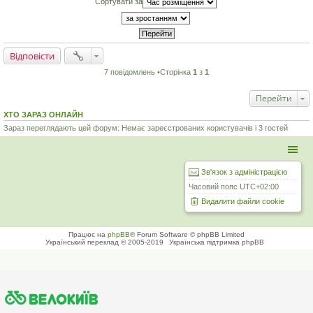
Сортувати за
Відповісти
7 повідомлень •Сторінка
1
з
1
Перейти
ХТО ЗАРАЗ ОНЛАЙН
Зараз переглядають цей форум: Немає зареєстрованих користувачів і 3 гостей
Зв'язок з адміністрацією
Часовий пояс
UTC+02:00
Видалити файли cookie
Працює на
phpBB
® Forum Software © phpBB Limited
Український переклад © 2005-2019
Українська підтримка phpBB