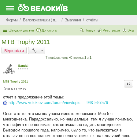
Форум
Велопокатушки ( покатеньки), велопоходи, туризм.
Змагання
отчёты
Швидкий доступ
Допомога
Пошук
Реєстрація
Вхід
MTB Trophy 2011
Відповісти
7 повідомлень •Сторінка
1
з
1
Sandal
* * * * *
MTB Trophy 2011
Цита
28.6.11 22:22
П
о
отчет в продолжение этой темы:
в
http://www.velokiev.com/forum/viewtopic ... 94&t=87576
і
д
о
Опыт это то, что мы получаем вместо желаемого. Моя 5-я
м
л
многодневка. Парадоксально, но чем дальше, тем я лучше понимаю,
е
что нифига я не понимаю, как оптимально ездить многодневки.
н
н
Выводом прошлого года, например, было то, что выложиться в
я
стельку не на последнем этапе недопустимо, т.к. на следучий день