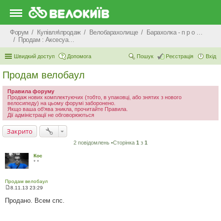
Форум
Купівля\продаж
Велобарахолище
Барахолка - п р о д а ж
Продам : Аксесуари та Спорядження
Швидкий доступ
Допомога
Пошук
Реєстрація
Вхід
Продам велобаул
Правила форуму
Продаж нових комплектуючих (тобто, в упаковці, або знятих з нового
велосипеду) на цьому форумі заборонено.
Якщо ваша об'ява зникла, прочитайте Правила.
Дії адміністрації не обговорюються
Закрито
2 повідомлень •Сторінка
1
з
1
Кос
* *
Продам велобаул
8.11.13 23:29
П
о
Продано. Всем спс.
в
і
д