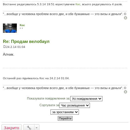
о
м
Востаннє редагувалось 5.3.14 19:51 користувачем
Кос
, всього редагувалось 4 разів.
л
е
"...вообще у человека проблем всего две, и обе бумажные — это визы и деньги". ©
н
н
я
Кос
* *
Re: Продам велобаул
24.2.14 01:04
П
о
Апчик.
в
і
д
о
м
л
е
Останній раз піднімалось Кос на 24.2.14 01:04.
н
н
"...вообще у человека проблем всего две, и обе бумажные — это визы и деньги". ©
я
Показувати повідомлення за:
Сортувати за
Закрито