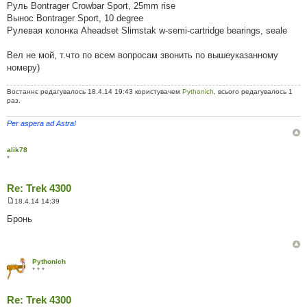
Руль Bontrager Crowbar Sport, 25mm rise
Вынос Bontrager Sport, 10 degree
Рулевая колонка Aheadset Slimstak w-semi-cartridge bearings, seale
Вел не мой, т.что по всем вопросам звонить по вышеуказанному
номеру)
Востаннє редагувалось 18.4.14 19:43 користувачем
Pythonich
, всього редагувалось 1
раз.
Per aspera ad Astra!
alik78
*
Re: Trek 4300
18.4.14 14:39
П
о
Бронь
в
і
д
о
м
Pythonich
л
* * *
е
н
н
Re: Trek 4300
я