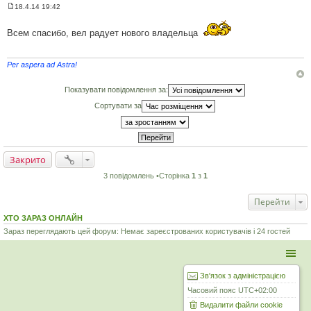
18.4.14 19:42
П
о
в
Всем спасибо, вел радует нового владельца
і
д
о
м
Per aspera ad Astra!
л
е
н
Показувати повідомлення за:
н
я
Сортувати за
Закрито
3 повідомлень •Сторінка
1
з
1
Перейти
ХТО ЗАРАЗ ОНЛАЙН
Зараз переглядають цей форум: Немає зареєстрованих користувачів і 24 гостей
Зв'язок з адміністрацією
Часовий пояс
UTC+02:00
Видалити файли cookie