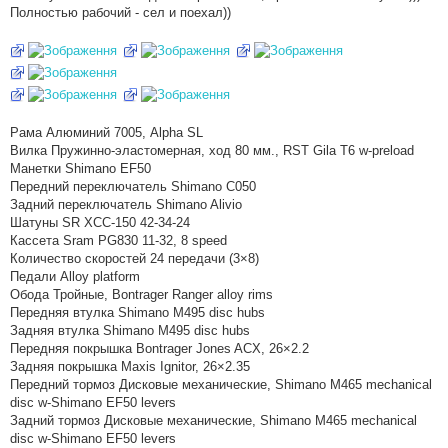
о
Полностью рабочий - сел и поехал))
м
л
е
н
н
я
Рама Алюминий 7005, Alpha SL
Вилка Пружинно-эластомерная, ход 80 мм., RST Gila T6 w-preload
Манетки Shimano EF50
Передний переключатель Shimano C050
Задний переключатель Shimano Alivio
Шатуны SR XCC-150 42-34-24
Кассета Sram PG830 11-32, 8 speed
Количество скоростей 24 передачи (3×8)
Педали Alloy platform
Обода Тройные, Bontrager Ranger alloy rims
Передняя втулка Shimano M495 disc hubs
Задняя втулка Shimano M495 disc hubs
Передняя покрышка Bontrager Jones ACX, 26×2.2
Задняя покрышка Maxis Ignitor, 26×2.35
Передний тормоз Дисковые механические, Shimano M465 mechanical
disc w-Shimano EF50 levers
Задний тормоз Дисковые механические, Shimano M465 mechanical
disc w-Shimano EF50 levers