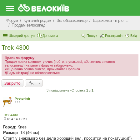
Форум
Купівля\продаж
Велобарахолище
Барахолка - п р о д а ж
Продам велосипед
Швидкий доступ
Допомога
Пошук
Реєстрація
Вхід
Trek 4300
Правила форуму
Продаж нових комплектуючих (тобто, в упаковці, або знятих з нового
велосипеду) на цьому форумі заборонено.
Якщо ваша об'ява зникла, прочитайте Правила.
Дії адміністрації не обговорюються
Закрито
3 повідомлень •Сторінка
1
з
1
Pythonich
* * *
Trek 4300
18.4.14 12:51
П
о
Город
: Киев
в
Размер
: 18 (46 см)
і
д
Стоит у знакомого без дела хороший вел, просится на покатушки)))