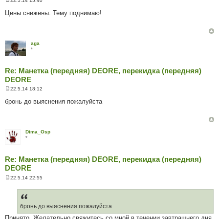
22.5.14 15:40
П
о
Цены снижены. Тему поднимаю!
в
і
д
о
м
aga
л
*
е
н
н
Re: Манетка (передняя) DEORE, перекидка (передняя)
я
DEORE
22.5.14 18:12
П
о
бронь до выяснения пожалуйста
в
і
д
о
м
Dima_Osp
л
*
е
н
н
Re: Манетка (передняя) DEORE, перекидка (передняя)
я
DEORE
22.5.14 22:55
П
о
в
і
д
бронь до выяснения пожалуйста
о
Принято. Желательно свяжитесь со мной в течении завтрашнего дня.
м