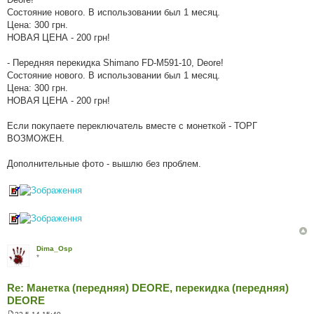
і
д
Состояние нового. В использовании был 1 месяц.
о
Цена: 300 грн.
м
л
НОВАЯ ЦЕНА - 200 грн!
е
н
н
- Передняя перекидка Shimano FD-M591-10, Deore!
я
Состояние нового. В использовании был 1 месяц.
Цена: 300 грн.
НОВАЯ ЦЕНА - 200 грн!
Если покупаете переключатель вместе с монеткой - ТОРГ
ВОЗМОЖЕН.
Дополнительные фото - вышлю без проблем.
Dima_Osp
*
Re: Манетка (передняя) DEORE, перекидка (передняя)
DEORE