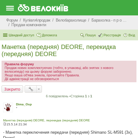
Форум
Купівля\продаж
Велобарахолище
Барахолка - п р о д а ж
Продам компоненти
Швидкий доступ
Допомога
Пошук
Реєстрація
Вхід
Манетка (передняя) DEORE, перекидка
(передняя) DEORE
Правила форуму
Продаж нових комплектуючих (тобто, в упаковці, або знятих з нового
велосипеду) на цьому форумі заборонено.
Якщо ваша об'ява зникла, прочитайте Правила.
Дії адміністрації не обговорюються
Закрито
6 повідомлень •Сторінка
1
з
1
Dima_Osp
*
Манетка (передняя) DEORE, перекидка (передняя) DEORE
15.5.14 21:34
П
о
- Манетка переключения передачи (передняя) Shimano SL-M591 (3x),
в
Deore!