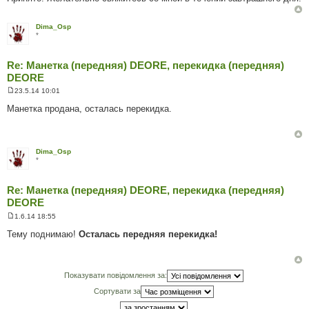
л
е
н
Dima_Osp
н
*
я
Re: Манетка (передняя) DEORE, перекидка (передняя)
DEORE
23.5.14 10:01
П
о
Манетка продана, осталась перекидка.
в
і
д
о
м
Dima_Osp
л
*
е
н
н
Re: Манетка (передняя) DEORE, перекидка (передняя)
я
DEORE
1.6.14 18:55
П
о
Тему поднимаю!
Осталась передняя перекидка!
в
і
д
о
м
Показувати повідомлення за:
л
е
Сортувати за
н
н