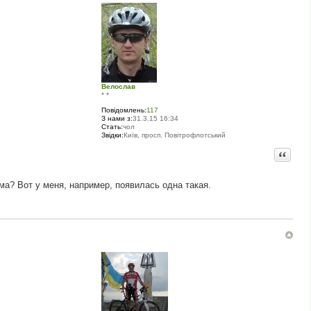
Велослав
* *
Повідомлень:
117
З нами з:
31.3.15 16:34
Стать:
чол
Звідки:
Київ, просп. Повітрофлотський
Цитата
ма? Вот у меня, например, появилась одна такая.