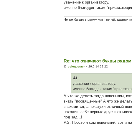
о
уважение к организатору.
в
именно благодря таким "приезжающим 
і
д
о
м
Не так багато в цьому житті речей, здатних 
л
е
н
н
я
Re: что означают буквы рядом
veloquester
»
26.5.14 22:22
П
о
в
і
д
уважение к организатору.
о
именно благодря таким "приезжающ
м
л
А что же делать тогда новеньким, кот
е
знать "посвященные" А что же делать
н
н
знакомится, а покатухи отличный по
я
находиш себе верных друзяшок-мазахи
под зад...!
P.S. Просто я сам новенький, вот и н