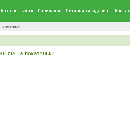
Каталог
Фото
Посилання
Питання та вiдповiдi
Контак
 покатеньки)
енням на покатеньки