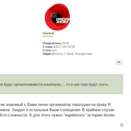
Uda4nik
*********
Повідомлень:
2578
З нами з:
23.7.09 00:58
Стать:
чол
Звідки:
Донецк -> Киев, Борщаговка
Цитата
и будут организовыватся в жаберах, ... то о них токо будут знать
 не знакомый с Вами лично организатор покатушки на букву R
тников. Заодно и остальные Ваши сообщения. В крайнем случае
ой-то сложности. А для этого нужно "наработать" историю более-