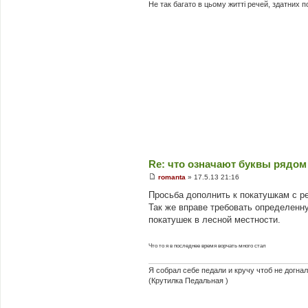
м
Не так багато в цьому житті речей, здатних 
л
е
н
н
я
Re: что означают буквы рядом
romanta
»
17.5.13 21:16
П
о
Просьба дополнить к покатушкам с ре
в
Так же вправе требовать определенну
і
д
покатушек в лесной местности.
о
м
л
Что то я в последнее время ворчать много стал
е
н
н
Я собрал себе педали и кручу чтоб не догнали
я
(Крутилка Педальная )