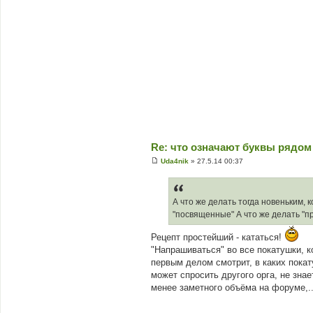
Re: что означают буквы рядом
Uda4nik
»
27.5.14 00:37
П
о
в
і
д
А что же делать тогда новеньким, к
о
"посвященные" А что же делать "
м
л
е
Рецепт простейший - кататься!
н
"Напрашиваться" во все покатушки, к
н
я
первым делом смотрит, в каких пока
может спросить другого орга, не знае
менее заметного объёма на форуме,..