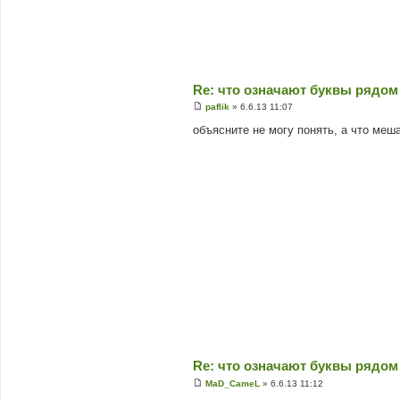
Re: что означают буквы рядом
paflik
»
6.6.13 11:07
П
о
объясните не могу понять, а что меш
в
і
д
о
м
л
е
н
н
я
Re: что означают буквы рядом
MaD_CameL
»
6.6.13 11:12
П