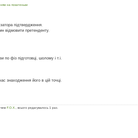
ням на покатеньки
ізатора підтвердження.
ин відмовити претенденту.
 по фіз підготовці, шолому і т.і.
ас знаходження його в цій точці.
вачем
F.O.X.
, всього редагувалось 1 раз.