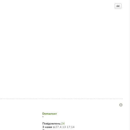
Цитата
Domanser
*
Повідомлень:
24
З нами з:
27.4.13 17:14