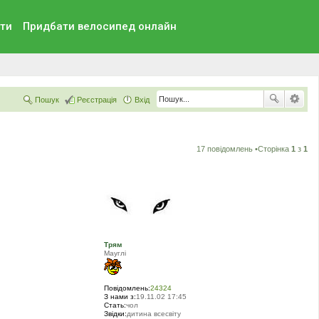
ти
Придбати велосипед онлайн
Пошук
Реєстрація
Вхід
17 повідомлень •Сторінка
1
з
1
Трям
Мауглi
Повідомлень:
24324
З нами з:
19.11.02 17:45
Стать:
чол
Звідки:
дитина всесвіту