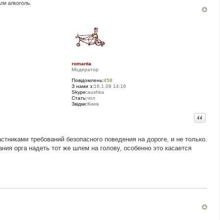
али алкоголь.
romanta
Модератор
Повідомлень:
458
З нами з:
16.1.09 14:16
Skype:
aushka
Стать:
чол
Звідки:
Киев
Цитата
стниками требований безопасного поведения на дороге, и не только.
ния орга надеть тот же шлем на голову, особенно это касается