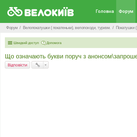
Головна
Форум
Форум
Велопокатушки ( покатеньки), велопоходи, туризм.
Покатушки (
Швидкий доступ
Допомога
Що означають букви поруч з анонсом\запрош
Відповісти