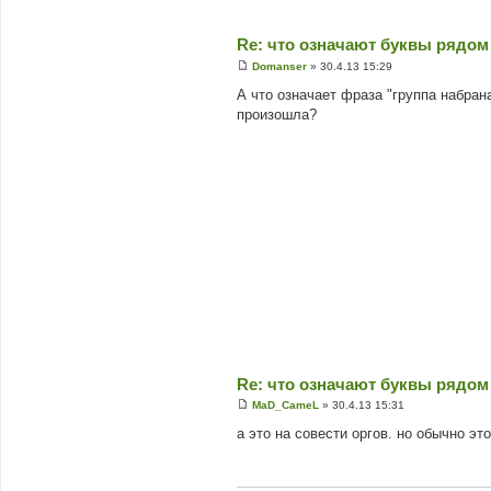
Re: что означают буквы рядом
Domanser
»
30.4.13 15:29
П
о
А что означает фраза "группа набран
в
произошла?
і
д
о
м
л
е
н
н
я
Re: что означают буквы рядом
MaD_CameL
»
30.4.13 15:31
П
о
а это на совести оргов. но обычно эт
в
і
д
о