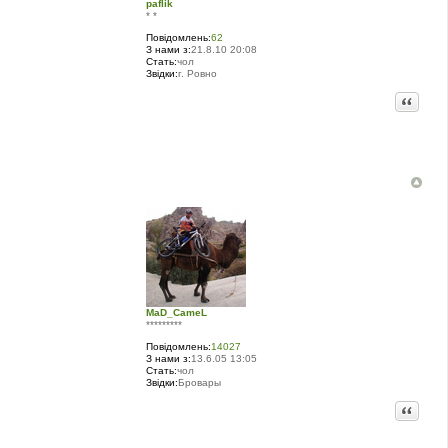
paflik
* *
Повідомлень:
62
З нами з:
21.8.10 20:08
Стать:
чол
Звідки:
г. Ровно
Цитата
MaD_CameL
*********
Повідомлень:
14027
З нами з:
13.6.05 13:05
Стать:
чол
Звідки:
Бровары
Цитата