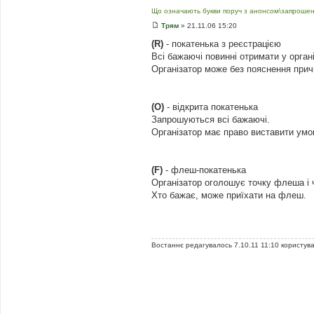
Що означають букви поруч з анонсом\запрошен
Трям
»
21.11.06 15:20
П
о
(R)
- покатенька з реєстрацією
в
Всі бажаючі повинні отримати у орган
і
д
Організатор може без пояснення прич
о
м
л
е
(O)
- відкрита покатенька
н
н
Запрошуються всі бажаючі.
я
Організатор має право виставити умови
(F)
- флеш-покатенька
Організатор оголошує точку флеша і ч
Хто бажає, може приїхати на флеш.
Архимед(с)
Востаннє редагувалось 7.10.11 11:10 користу