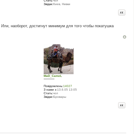
Стать:
чол
Звідки:
Киев, Нивки
Цитата
 Или, наоборот, достигнут минимум для того чтобы покатушка
MaD_CameL
*********
Повідомлень:
14027
З нами з:
13.6.05 13:05
Стать:
чол
Звідки:
Бровары
Цитата