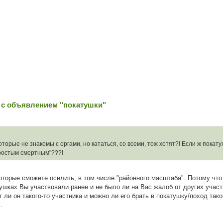
 с объявлением "покатушки"
оторые не знакомы с оргами, но кататься, со всеми, тож хотят?! Если ж покатух
простым смертным"???!
оторые сможете осилить, в том числе "районного масштаба". Потому что
тушках Вы участвовали ранее и не было ли на Вас жалоб от других учас
т ли он такого-то участника и можно ли его брать в покатушку/поход так
.