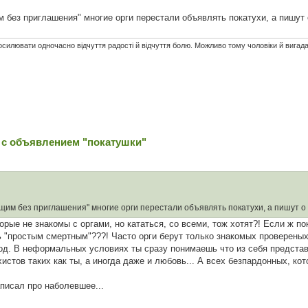
без приглашения" многие орги перестали объявлять покатухи, а пишут 
посилювати одночасно відчуття радості й відчуття болю. Можливо тому чоловіки й вигад
 с объявлением "покатушки"
им без приглашения" многие орги перестали объявлять покатухи, а пишут о 
орые не знакомы с оргами, но кататься, со всеми, тож хотят?! Если ж пок
 "простым смертным"???! Часто орги берут только знакомых провереных 
вод. В неформальных условиях ты сразу понимаешь что из себя предста
стов таких как ты, а иногда даже и любовь... А всех безпардонных, ко
аписал про наболевшее...