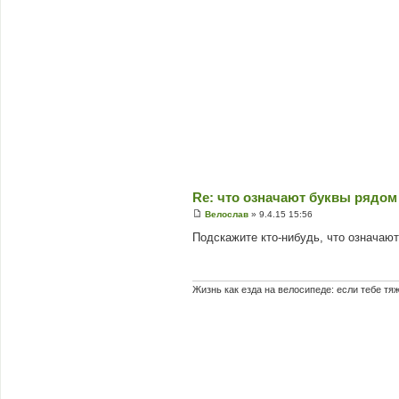
Re: что означают буквы рядом
Велослав
»
9.4.15 15:56
П
о
Подскажите кто-нибудь, что означают
в
і
д
о
м
Жизнь как езда на велосипеде: если тебе тя
л
е
н
н
я