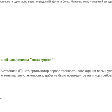
посилювати одночасно відчуття радості й відчуття болю. Можливо тому чоловіки й вигад
 с объявлением "покатушки"
гистрацией (R), что организатор вправе требовать соблюдения всеми уча
ю минимальную экипировку, дабы не было прецедентов на игнор требова
...