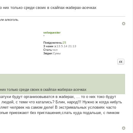
о них только среди своих в скайпах-жаберах-асечках
али алкоголь.
veloquester
*
Повідомлень:
25
З нами з:
13.5.14 21:13
Стать:
чол
Звідки:
Сумы
Цитата
них только среди своих в скайпах-жаберах-асечках
атухи будут организовыватся в жаберах, ... то о них токо будут
людей, с теми что катались? Блин, народ!!! Нужно ж когда нибуть
вляет челрвек на самом деле! В экстримальных условиях часто
топые приезжают без приглашения,слать куда подальше, с пинком