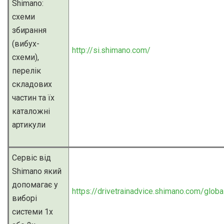
Shimano:
схеми
збирання
(вибух-
http://si.shimano.com/
схеми),
перелік
складових
частин та їх
каталожні
артикули
Сервіс від
Shimano який
допомагає у
https://drivetrainadvice.shimano.com/globa
виборі
системи 1х