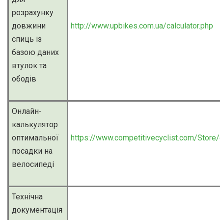
розрахунку
довжини
http://www.upbikes.com.ua/calculator.php
спиць із
базою даних
втулок та
ободів
Онлайн-
калькулятор
оптимальної
https://www.competitivecyclist.com/Store/c
посадки на
велосипеді
Технічна
документація