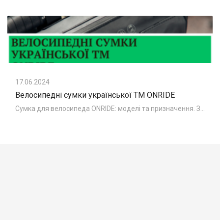
17.06.2024
Велосипедні сумки української ТМ ONRIDE
Сумка для велосипеда ONRIDE: моделі та призначення. Знайомимо вас з велосипедними сумками ONRIDE - колекція 2024 року. До колекції увійшли сумки за