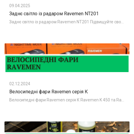
09.04.2025
Заднє світло із радаром Ravemen NT201
Заднє світло із радаром Ravemen NT201 Підвищуйте свою безпеку та видимість під час їзди на велосипеді з Ravemen NT201 — розумним заднім
02.12.2024
Велосипедні фари Ravemen серія К
Велосипедні фари Ravemen серія К Ravemen K 450 та Ravemen K 700 - компактне велосипедне світло. на фото велосипедні фари Ravemen K 450 та