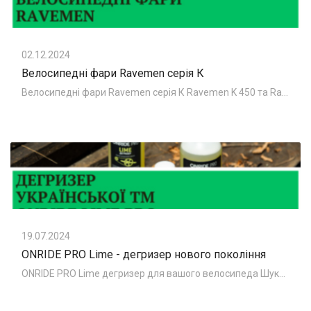
02.12.2024
Велосипедні фари Ravemen серія К
Велосипедні фари Ravemen серія К Ravemen K 450 та Ravemen K 700 - компактне велосипедне світло. на фото велосипедні фари Ravemen K 450 та
19.07.2024
ONRIDE PRO Lime - дегризер нового покоління
ONRIDE PRO Lime дегризер для вашого велосипеда Шукаєте простий у використанні та ефективний дегризер для вашого велосипеда? Не шукайте далі, адже