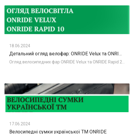
18.06.2024
Детальний огляд велофар: ONRIDE Velux та ONRIDE Rapid 10
Огляд велосипедних фар ONRIDE Velux та ONRIDE Rapid 20 В попередній статті ми розглядали колекцію світла від української ТМ ONRIDE. Сьогодні наші
17.06.2024
Велосипедні сумки української ТМ ONRIDE