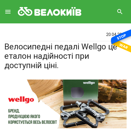
menu
search
20.04.2017
Велосипедні педалі Wellgo це
еталон надійності при
доступній ціні.