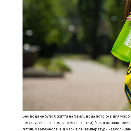
Без води не було б життя на Землі, вода потрібна для усіх б
зменшується з віком, але менше з тим) більш як наполови
літрів, у залежності від маси тіла, температури навколиш