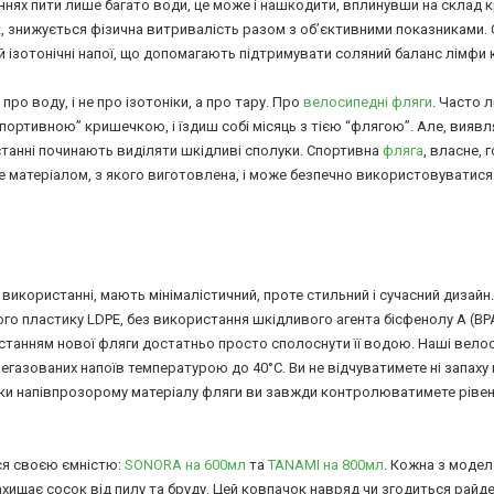
еннях пити лише багато води, це може і нашкодити, вплинувши на склад к
к, знижується фізична витривалість разом з об’єктивними показниками.
й ізотонічні напої, що допомагають підтримувати соляний баланс лімфи 
про воду, і не про ізотоніки, а про тару. Про
велосипедні фляги
. Часто 
портивною” кришечкою, і їздиш собі місяць з тією “флягою”. Але, виявл
станні починають виділяти шкідливі сполуки. Спортивна
фляга
, власне,
е матеріалом, з якого виготовлена, і може безпечно використовуватися
у використанні, мають мінімалістичний, проте стильний і сучасний дизайн.
го пластику LDPE, без використання шкідливого агента бісфенолу A (BP
станням нової фляги достатньо просто сполоснути її водою. Наші вело
негазованих напоїв температурою до 40°С. Ви не відчуватимете ні запаху 
вдяки напівпрозорому матеріалу фляги ви завжди контролюватимете рівен
ься своєю ємністю:
SONORA на 600мл
та
TANAMI на 800мл
. Кожна з модел
хищає сосок від пилу та бруду. Цей ковпачок навряд чи згодиться райд