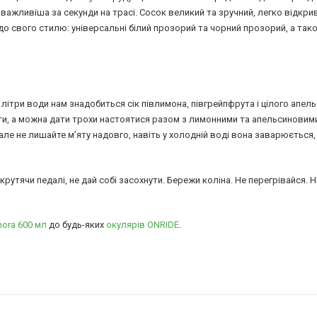
а важливіша за секунди на трасі. Сосок великий та зручний, легко відкри
до свого стилю: універсальні білий прозорий та чорний прозорий, а так
літри води нам знадобиться сік півлимона, півгрейпфрута і цілого апель
ити, а можна дати трохи настоятися разом з лимонними та апельсиновим
але не лишайте м’яту надовго, навіть у холодній воді вона заварюється, 
ож, крутячи педалі, не дай собі засохнути. Бережи коліна. Не перегрівайся. 
ora 600 мл
до будь-яких
окулярів ONRIDE
.