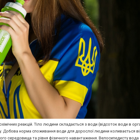
іохімічних реакцій. Тіло людини складається з води (відсоток води в орг
ну. Добова норма споживання води для дорослої людини коливається від
нього середовища та рівня фізичного навантаження. Велосипедисту вода