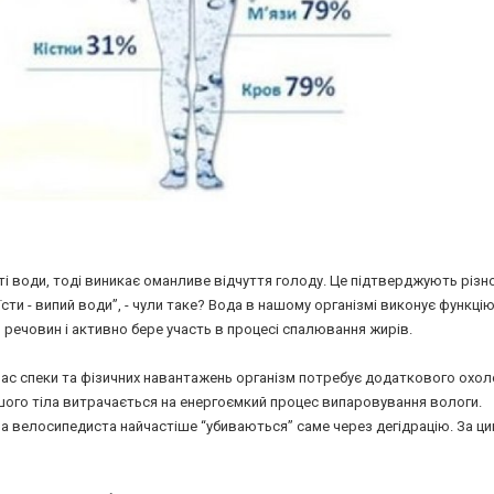
ті води, тоді виникає оманливе відчуття голоду. Це підтверджують різн
їсти - випий води”, - чули таке? Вода в нашому організмі виконує функці
 речовин і активно бере участь в процесі спалювання жирів.
д час спеки та фізичних навантажень організм потребує додаткового охо
шого тіла витрачається на енергоємкий процес випаровування вологи.
а велосипедиста найчастіше “убиваються” саме через дегідрацію. За ц