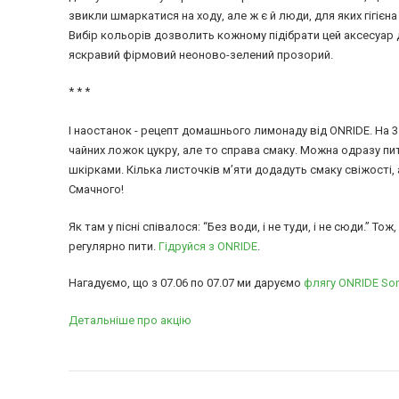
звикли шмаркатися на ходу, але ж є й люди, для яких гігієн
Вибір кольорів дозволить кожному підібрати цей аксесуар 
яскравий фірмовий неоново-зелений прозорий.
* * *
І наостанок - рецепт домашнього лимонаду від ONRIDE. На 3 
чайних ложок цукру, але то справа смаку. Можна одразу п
шкірками. Кілька листочків м’яти додадуть смаку свіжості, 
Смачного!
Як там у пісні співалося: “Без води, і не туди, і не сюди.” Т
регулярно пити.
Гідруйся з ONRIDE
.
Нагадуємо, що з 07.06 по 07.07 ми даруємо
флягу ONRIDE Son
Детальніше про акцію