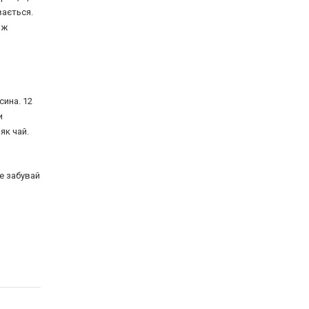
вається.
ож
сина. 12
и
як чай.
Не забувай