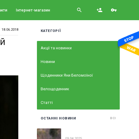
search
person_add
vpn_key
акти
Інтернет-магазин
18.06.2018
КАТЕГОРІЇ
ий
Акції та новинки
Новини
Щоденники Яни Беломоїної
Велощоденник
Статті
ОСТАННІ НОВИНИ
ВСІ
09.04.2025