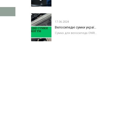
17.06.2024
Велосипедні сумки української ТМ ONRIDE
Сумка для велосипеда ONRIDE: моделі та призначення. Знайомимо вас з велосипедними сумками ONRIDE - колекція 2024 року. До колекції увійшли сумки за