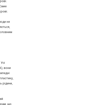
рові.
 Саме
крові.
люди не
яється,
 головним
 Усі
A), вони
сипедні
пластику,
ь рідини,
ей
ерам, що