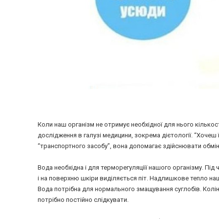
Коли наш організм не отримує необхідної для нього кількос
дослідження в галузі медицини, зокрема дієтології. “Хочеш 
“транспортного засобу”, вона допомагає здійснювати обмін
Вода необхідна і для терморегуляціїї нашого організму. Пі
і на поверхню шкіри виділяється піт. Надлишкове тепло на
Вода потрібна для нормального змащування суглобів. Колін
потрібно постійно слідкувати.