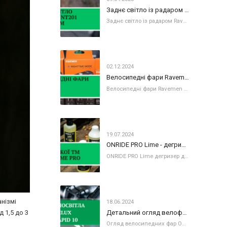
Заднє світло із радаром Ravemen NT201
Заднє світло із радаром Ravemen NT201 Підвищуйте свою безпеку та видимість під час їзди на велосипеді з Ravemen NT201 — розумним заднім
02.12.2024
Велосипедні фари Ravemen серія К
Велосипедні фари Ravemen серія К Ravemen K 450 та Ravemen K 700 - компактне велосипедне світло. на фото велосипедні фари Ravemen K 450 та
19.07.2024
ONRIDE PRO Lime - дегризер нового покоління
ONRIDE PRO Lime дегризер для вашого велосипеда Шукаєте простий у використанні та ефективний дегризер для вашого велосипеда? Не шукайте далі, адже
анізмі
18.06.2024
Детальний огляд велофар: ONRIDE Velux та ONRIDE Rapid 10
 1,5 до 3
Огляд велосипедних фар ONRIDE Velux та ONRIDE Rapid 20 В попередній статті ми розглядали колекцію світла від української ТМ ONRIDE. Сьогодні наші