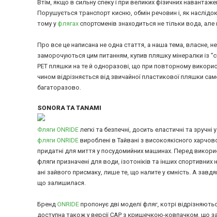
Втім, якщо в сильну спеку і при великих фізичних навантаж
Порушується транспорт кисню, обмін речовин і, як наслідо
тому у
флягах
спортсменів знаходиться не тільки вода, але 
Про все це написана не одна стаття, а наша тема, власне, не 
заморочуються цим питанням, купив пляшку мінералки із “с
PET пляшки на те й одноразові, що при повторному викори
чином відрізняється від звичайної пластикової пляшки сам
багаторазово.
SONORA ТА TANAMI
Фляги ONRIDE
легкі та безпечні, досить еластичні та зручні 
фляги ONRIDE
вироблені в Тайвані з високоякісного харчово
придатні для миття у посудомийних машинах. Перед викори
фляги призначені для води, ізотоніків та інших спортивних 
ані зайвого присмаку, лише те, що налите у ємність. А за
що залишилася.
Бренд
ONRIDE
пропонує дві моделі фляг, котрі відрізняют
доступна також у версії CAP з кришечкою-ковпачком, що за