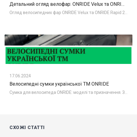
Детальний огляд велофар: ONRIDE Velux та ONRIDE Rapid 10
Огляд велосипедних фар ONRIDE Velux та ONRIDE Rapid 20 В попередній статті ми розглядали колекцію світла від української ТМ ONRIDE. Сьогодні наші
17.06.2024
Велосипедні сумки української ТМ ONRIDE
Сумка для велосипеда ONRIDE: моделі та призначення. Знайомимо вас з велосипедними сумками ONRIDE - колекція 2024 року. До колекції увійшли сумки за
СХОЖІ СТАТТІ