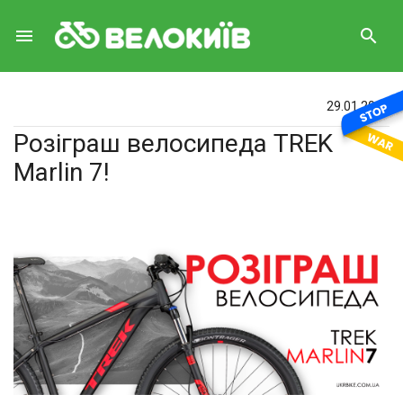
menu
search
29.01.2018
Розіграш велосипеда TREK
Marlin 7!