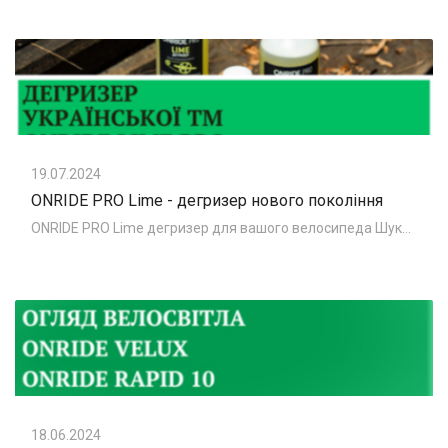
19.07.2024
ONRIDE PRO Lime - дегризер нового покоління
ONRIDE PRO Lime дегризер для вашого велосипеда Шукаєте простий у використанні та ефективний дегризер для вашого велосипеда? Не шукайте далі, адже
18.06.2024