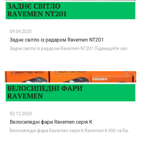
09.04.2025
Заднє світло із радаром Ravemen NT201
Заднє світло із радаром Ravemen NT201 Підвищуйте свою безпеку та видимість під час їзди на велосипеді з Ravemen NT201 — розумним заднім
02.12.2024
Велосипедні фари Ravemen серія К
Велосипедні фари Ravemen серія К Ravemen K 450 та Ravemen K 700 - компактне велосипедне світло. на фото велосипедні фари Ravemen K 450 та