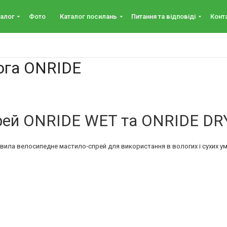
arrow_drop_down
arrow_drop_down
arrow_drop_down
талог
Фото
Каталог посилань
Питання та вiдповiдi
Конт
юга ONRIDE
рей ONRIDE WET та ONRIDE DR
ила велосипедне мастило-спрей для використання в вологих і сухих ум