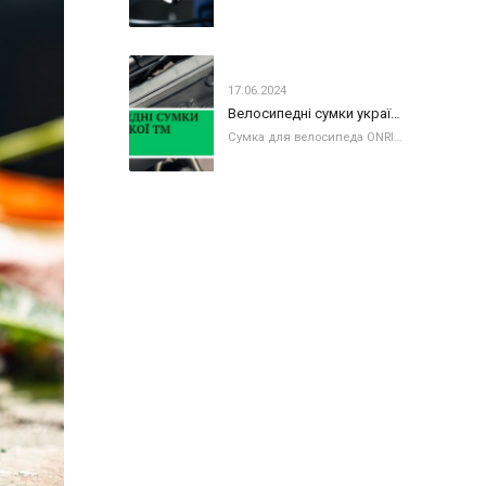
17.06.2024
Велосипедні сумки української ТМ ONRIDE
Сумка для велосипеда ONRIDE: моделі та призначення. Знайомимо вас з велосипедними сумками ONRIDE - колекція 2024 року. До колекції увійшли сумки за