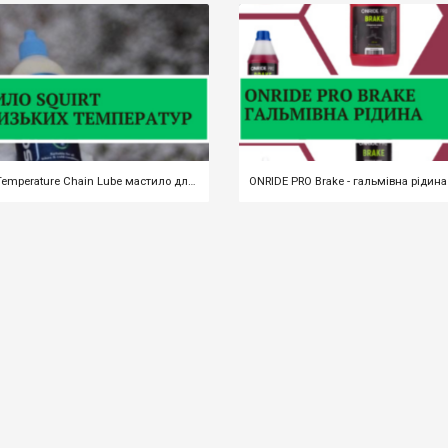
Squirt Low-Temperature Chain Lube мастило для низьких температур
ONRIDE PRO Brake - гальмівна рідина