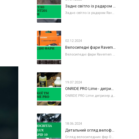
Заднє світло із радаром Ravemen NT201
Заднє світло із радаром Ravemen NT201 Підвищуйте свою безпеку та видимість під час їзди на велосипеді з Ravemen NT201 — розумним заднім
02.12.2024
Велосипедні фари Ravemen серія К
Велосипедні фари Ravemen серія К Ravemen K 450 та Ravemen K 700 - компактне велосипедне світло. на фото велосипедні фари Ravemen K 450 та
19.07.2024
ONRIDE PRO Lime - дегризер нового покоління
ONRIDE PRO Lime дегризер для вашого велосипеда Шукаєте простий у використанні та ефективний дегризер для вашого велосипеда? Не шукайте далі, адже
18.06.2024
Детальний огляд велофар: ONRIDE Velux та ONRIDE Rapid 10
Огляд велосипедних фар ONRIDE Velux та ONRIDE Rapid 20 В попередній статті ми розглядали колекцію світла від української ТМ ONRIDE. Сьогодні наші