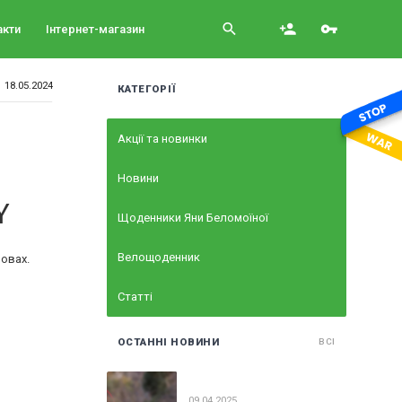
search
person_add
vpn_key
акти
Інтернет-магазин
18.05.2024
КАТЕГОРІЇ
Акції та новинки
Новини
Y
Щоденники Яни Беломоїної
Велощоденник
овах.
Статті
ОСТАННІ НОВИНИ
ВСІ
09.04.2025